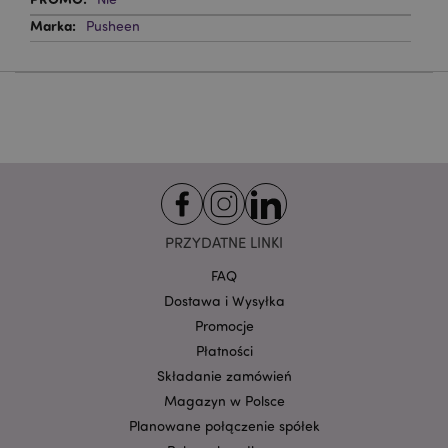
Niezbędne pliki cookie pozwalają na sprawne
funkcjonowanie strony. Należą do nich loginy
Pusheen
klientów i zarządzanie kontami.
Provider
/
Nazwa
Domena
prze
CookieScriptConsent
1
CookieScript
.puckator.pl
PRZYDATNE LINKI
FAQ
Dostawa i Wysyłka
Promocje
Płatności
Google
mage-cache-storage-section-
Adobe Inc.
Privacy Policy
Składanie zamówień
invalidation
www.puckator.pl
Magazyn w Polsce
Planowane połączenie spółek