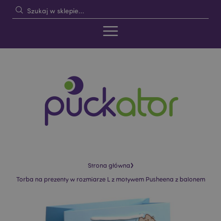
›
Strona główna
Torba na prezenty w rozmiarze L z motywem Pusheena z balonem
Skip
Skip
to
to
the
the