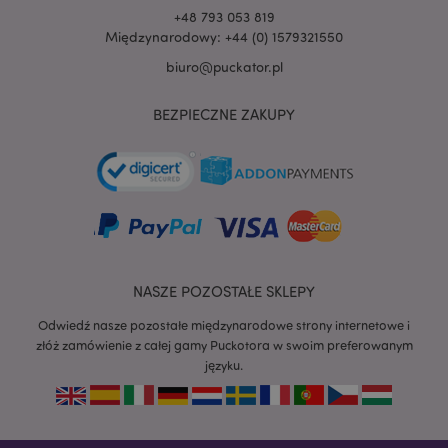
+48 793 053 819
Międzynarodowy: +44 (0) 1579321550
biuro@puckator.pl
BEZPIECZNE ZAKUPY
recently_viewed_product
Adobe Inc.
www.puckator.pl
mage-cache-storage
Adobe Inc.
www.puckator.pl
NASZE POZOSTAŁE SKLEPY
Odwiedź nasze pozostałe międzynarodowe strony internetowe i
złóż zamówienie z całej gamy Puckotora w swoim preferowanym
języku.
recently_viewed_product_previous
Adobe Inc.
www.puckator.pl