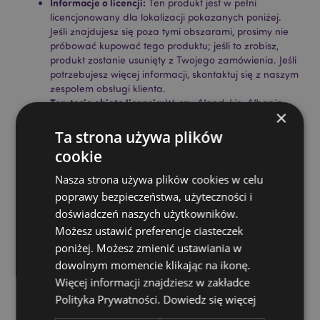
Informacje o licencji:
Ten produkt jest w pełni
licencjonowany dla lokalizacji pokazanych poniżej.
Jeśli znajdujesz się poza tymi obszarami, prosimy nie
próbować kupować tego produktu; jeśli to zrobisz,
produkt zostanie usunięty z Twojego zamówienia. Jeśli
potrzebujesz więcej informacji, skontaktuj się z naszym
zespołem obsługi klienta.
Terytoria objęte licencją:
Wyspy Alandzkie, Albania,
×
Andora, Austria, Azerbejdżan, Azory (Portugalia),
Baleary (Hiszpania), Białoruś, Belgia, Bermudy, Bośnia
Ta strona używa plików
i Hercegowina, Bułgaria, Wyspy Kanaryjskie
cookie
(Hiszpania), Ceuta i Melilla, Chile, Korsyka (Francja),
Chorwacja, Cypr, Czechy, Dania, Estonia, Finlandia
Nasza strona używa plików cookies w celu
(kontynentalna), Francja (kontynentalna), Gujana
poprawy bezpieczeństwa, użyteczności i
Francuska, Gruzja, Niemcy, Gibraltar, Grecja,
doświadczeń naszych użytkowników.
Gwadelupa, Guernsey (Wyspy Normandzkie),
Możesz ustawić preferencje ciasteczek
Watykan, Węgry, Islandia, Irlandia, Wyspa Man
(Wielka Brytania), Włochy (kontynentalne), Jersey
poniżej. Możesz zmienić ustawiania w
(Wyspy Normandzkie), Kosowo, Łotwa, Liechtenstein,
dowolnym momencie klikając na ikonę.
Litwa, Luksemburg, Macedonia Północna, Madera
Więcej informacji znajdziesz w zakładce
(Portugalia), Malta, Martynika, Majotta, Mołdawia,
Polityka Prywatności.
Dowiedz się więcej
Czarnogóra, Holandia, Norwegia, Polska, Portugalia
(kontynentalna), Reunion, Rumunia, Rosja, Saint-