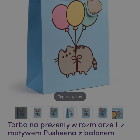
end
beginning
of
of
the
the
images
images
gallery
gallery
Tap to expand
Torba na prezenty w rozmiarze L z
motywem Pusheena z balonem