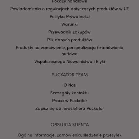
Pokazy handlowe
Powiadomienia o regulacjach dotyczących produktów w UE
Polityka Prywatności
form_key
1 
Adobe Inc.
.www.puckator.pl
Warunki
Przewodnik zakupów
Plik danych produktów
Produkty na zamówienie, personalizacja i zamówienia
hurtowe
Współczesnego Niewolnictwa i Etyki
PHPSESSID
1 
PHP.net
.www.puckator.pl
PUCKATOR TEAM
O Nas
Szczegóły kontaktu
Praca w Puckator
Zapisz się do newslettera Puckator
OBSŁUGA KLIENTA
Ogólne informacje, zamówienia, śledzenie przesyłek