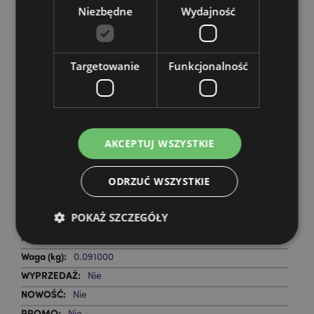
Niezbędne
Wydajność
Martin (część francuska), Serbia, Sycylia (Włochy),
Słowacja, Słowenia, Hiszpania (kontynentalna),
Szwecja, Szwajcaria, Turcja, Ukraina, Wielka Brytania
(kontynentalna), Wielka Brytania (Irlandia Północna,
Targetowanie
Funkcjonalność
Highlands i wyspy)
Zasoby dotyczące produktów:
Chcesz wiedzieć więcej na temat zakupów w Puckator
?
Zapoznaj się z naszym
przewodnik dla kupujących.
AKCEPTUJ WSZYSTKIE
Cechy produktu
ODRZUĆ WSZYSTKIE
Więcej
Wysokość 33cm Szerokość 26cm Głębokość 12cm
informacji
POKAŻ SZCZEGÓŁY
5055071795664
144
0.091000
Niezbędne
Wydajność
Targetowanie
Nie
Funkcjonalność
Nie
Nie