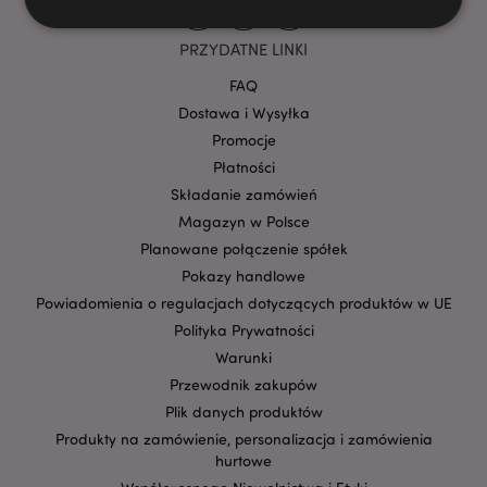
PRZYDATNE LINKI
Niezbędne
Wydajność
Targetowanie
FAQ
Funkcjonalność
Dostawa i Wysyłka
Promocje
Niezbędne pliki cookie pozwalają na sprawne
funkcjonowanie strony. Należą do nich loginy
Płatności
klientów i zarządzanie kontami.
Składanie zamówień
Provider
/
Nazwa
Magazyn w Polsce
Domena
prze
Planowane połączenie spółek
CookieScriptConsent
1
CookieScript
Pokazy handlowe
.puckator.pl
Powiadomienia o regulacjach dotyczących produktów w UE
Polityka Prywatności
Warunki
Przewodnik zakupów
Plik danych produktów
Produkty na zamówienie, personalizacja i zamówienia
hurtowe