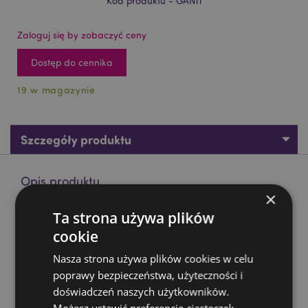
Kod produktu - GAN11
Zaloguj się by zobaczyć ceny
Dostęp do cennika
19 w magazynie
Szczegóły produktu
Opis produktu
×
Ta strona używa plików
Popielnica na kadzidła -Słoń Ganesh
cookie
Materiał:
Żywica
Do użytku z:
Kadzidełkami
Nasza strona używa plików cookies w celu
poprawy bezpieczeństwa, użyteczności i
Zasoby dotyczące produktów:
doświadczeń naszych użytkowników.