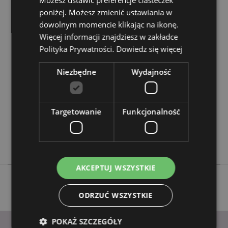
Możesz ustawić preferencje ciasteczek
Chcesz wiedzieć więcej na temat zakupów w Puckator
?
Zapoznaj się z naszym
przewodnik dla kupujących.
poniżej. Możesz zmienić ustawiania w
dowolnym momencie klikając na ikonę.
Więcej informacji znajdziesz w zakładce
Cechy produktu
Polityka Prywatności.
Dowiedz się więcej
Więcej
Wysokość 8cm Szerokość 27cm Głębokość 4.5cm
informacji
Niezbędne
Wydajność
5055071739262
24
0.448000
Targetowanie
Funkcjonalność
Nie
Nie
Nie
AKCEPTUJ WSZYSTKIE
ODRZUĆ WSZYSTKIE
POKAŻ SZCZEGÓŁY