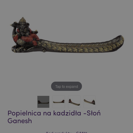
of
of
the
the
images
images
gallery
gallery
Tap to expand
Popielnica na kadzidła -Słoń
Ganesh