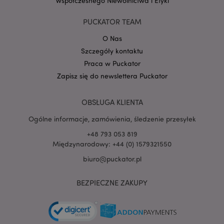
Współczesnego Niewolnictwa i Etyki
Google
PUCKATOR TEAM
mage-cache-storage-section-
Adobe Inc.
Privacy Policy
invalidation
www.puckator.pl
O Nas
Szczegóły kontaktu
Praca w Puckator
Zapisz się do newslettera Puckator
form_key
1 
Adobe Inc.
.www.puckator.pl
OBSŁUGA KLIENTA
Ogólne informacje, zamówienia, śledzenie przesyłek
+48 793 053 819
Międzynarodowy: +44 (0) 1579321550
biuro@puckator.pl
PHPSESSID
1 
PHP.net
.www.puckator.pl
BEZPIECZNE ZAKUPY