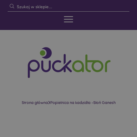
›
Strona główna
Popielnica na kadzidła -Słoń Ganesh
Skip
Skip
to
to
the
the
end
beginning