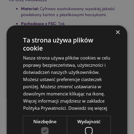
Material:
Cyfrowo wydrukowany wysokiej jakości
powlekany karton z plastikowymi haczykami.
Pochodzące z FSC
: Tak
×
Materiał z recyklingu:
Tak, każda część kartonu
zawiera mieszankę materiałów pierwotnych i
Ta strona używa plików
pochodzących z recyklingu.
cookie
Wyprodukowano w Wielkiej Brytanii:
Tak
Nasza strona używa plików cookies w celu
Wymagany montaż:
Tak
poprawy bezpieczeństwa, użyteczności i
Wolnostojące:
Tak
doświadczeń naszych użytkowników.
Możesz ustawić preferencje ciasteczek
Produkty w zestawie:
Nie
poniżej. Możesz zmienić ustawiania w
Liczba wieszaków:
10
dowolnym momencie klikając na ikonę.
Więcej informacji znajdziesz w zakładce
Zasoby dotyczące produktów:
Polityka Prywatności.
Dowiedz się więcej
Chcesz wiedzieć więcej na temat zakupów w Puckator
?
Zapoznaj się z naszym
przewodnik dla kupujących.
Niezbędne
Wydajność
Baterie i zasoby elektryczne:
Zapoznaj się z naszymi
obszernymi zasobami dotyczącymi akumulatorów i