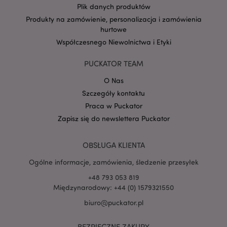
form_key
1 
Adobe Inc.
Plik danych produktów
.www.puckator.pl
Produkty na zamówienie, personalizacja i zamówienia
hurtowe
Współczesnego Niewolnictwa i Etyki
PUCKATOR TEAM
PHPSESSID
1 
PHP.net
O Nas
.www.puckator.pl
Szczegóły kontaktu
Praca w Puckator
Zapisz się do newslettera Puckator
OBSŁUGA KLIENTA
Ogólne informacje, zamówienia, śledzenie przesyłek
+48 793 053 819
Międzynarodowy: +44 (0) 1579321550
biuro@puckator.pl
BEZPIECZNE ZAKUPY