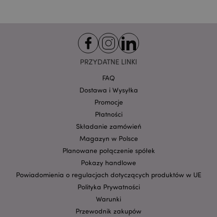
Provider
/
Nazwa
Domena
prze
CookieScriptConsent
1
CookieScript
.puckator.pl
PRZYDATNE LINKI
FAQ
Dostawa i Wysyłka
Promocje
Płatności
Składanie zamówień
Magazyn w Polsce
Google
mage-cache-storage-section-
Planowane połączenie spółek
Adobe Inc.
Privacy Policy
invalidation
www.puckator.pl
Pokazy handlowe
Powiadomienia o regulacjach dotyczących produktów w UE
Polityka Prywatności
Warunki
Przewodnik zakupów