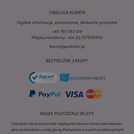
PHPSESSID
1 
PHP.net
.www.puckator.pl
OBSŁUGA KLIENTA
Ogólne informacje, zamówienia, śledzenie przesyłek
+48 793 053 819
Międzynarodowy: +44 (0) 1579321550
biuro@puckator.pl
BEZPIECZNE ZAKUPY
NASZE POZOSTAŁE SKLEPY
Odwiedź nasze pozostałe międzynarodowe strony internetowe i
recently_viewed_product
Adobe Inc.
www.puckator.pl
złóż zamówienie z całej gamy Puckotora w swoim preferowanym