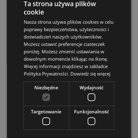
Nie nadaje się dla:
0–3 lata
Ta strona używa plików
Informacje dotyczące bezpieczeństwa:
cookie
To nie jest
zabawka.
Nasza strona używa plików cookies w celu
poprawy bezpieczeństwa, użyteczności i
Zasoby dotyczące produktów:
doświadczeń naszych użytkowników.
Chcesz wiedzieć więcej na temat zakupów w Puckator
Możesz ustawić preferencje ciasteczek
?
Zapoznaj się z naszym
przewodnik dla kupujących.
poniżej. Możesz zmienić ustawiania w
Baterie i zasoby elektryczne:
Zapoznaj się z naszymi
dowolnym momencie klikając na ikonę.
obszernymi zasobami dotyczącymi akumulatorów i
Więcej informacji znajdziesz w zakładce
produktów elektrycznych, w tym niezbędnymi
Polityka Prywatności.
Dowiedz się więcej
wytycznymi dotyczącymi bezpieczeństwa i
wskazówkami dotyczącymi odpowiedzialnej utylizacji.
Kiknij tutaj
aby dowiedzieć się więcej.
Niezbędne
Wydajność
Cechy produktu
Targetowanie
Funkcjonalność
Więcej
Wysokość 10.5cm Szerokość 5cm Głębokość 6cm
informacji
5055071723100
120