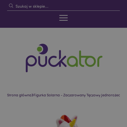
›
Strona główna
Figurka Solarna - Zaczarowany Tęczowy Jednorożec
Skip
Skip
to
to
the
the
end
beginning