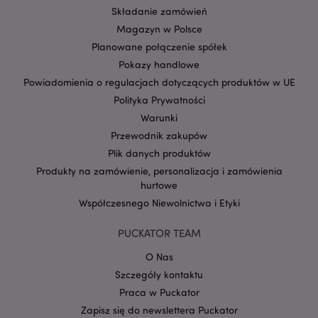
Składanie zamówień
Magazyn w Polsce
Planowane połączenie spółek
Pokazy handlowe
Powiadomienia o regulacjach dotyczących produktów w UE
Polityka Prywatności
Warunki
Google
mage-cache-storage-section-
Adobe Inc.
Przewodnik zakupów
Privacy Policy
invalidation
www.puckator.pl
Plik danych produktów
Produkty na zamówienie, personalizacja i zamówienia
hurtowe
Współczesnego Niewolnictwa i Etyki
PUCKATOR TEAM
form_key
1 
Adobe Inc.
.www.puckator.pl
O Nas
Szczegóły kontaktu
Praca w Puckator
Zapisz się do newslettera Puckator