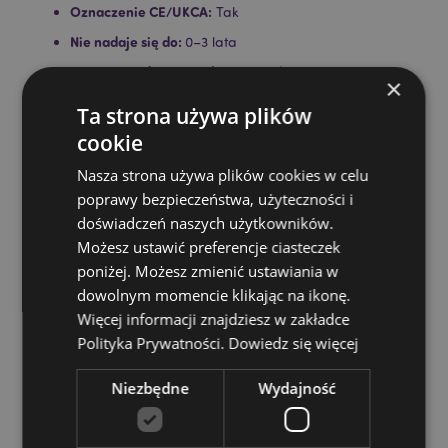
Oznaczenie CE/UKCA:
Tak
Nie nadaje się do:
0–3 lata
Informacje dotyczące bezpieczeństwa:
To nie jest
×
zabawka.
Ta strona używa plików
Informacje o licencji:
Ten produkt jest w pełni
cookie
licencjonowany i może być sprzedawany na całym
świecie z wyjątkiem USA. Jeśli zamawiasz dostawę do
Nasza strona używa plików cookies w celu
USA, prosimy o nie podejmowanie próby zakupu tego
poprawy bezpieczeństwa, użyteczności i
produktu, jeśli to zrobisz, produkt zostanie usunięty z
doświadczeń naszych użytkowników.
zamówienia. Jeśli potrzebujesz dodatkowych
informacji, skontaktuj się z naszym zespołem obsługi
Możesz ustawić preferencje ciasteczek
klienta.
poniżej. Możesz zmienić ustawiania w
dowolnym momencie klikając na ikonę.
Zasoby dotyczące produktów:
Więcej informacji znajdziesz w zakładce
Chcesz wiedzieć więcej na temat zakupów w Puckator
Polityka Prywatności.
Dowiedz się więcej
?
Zapoznaj się z naszym
przewodnik dla kupujących.
Baterie i zasoby elektryczne:
Niezbędne
Wydajność
Zapoznaj się z naszymi
obszernymi zasobami dotyczącymi akumulatorów i
produktów elektrycznych, w tym niezbędnymi
wytycznymi dotyczącymi bezpieczeństwa i