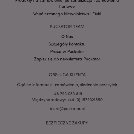
Produkty na zamówienie, personalizacja i zamówienia
hurtowe
Współczesnego Niewolnictwa i Etyki
PUCKATOR TEAM
O Nas
PHPSESSID
1 
PHP.net
.www.puckator.pl
Szczegóły kontaktu
Praca w Puckator
Zapisz się do newslettera Puckator
OBSŁUGA KLIENTA
Ogólne informacje, zamówienia, śledzenie przesyłek
+48 793 053 819
Międzynarodowy: +44 (0) 1579321550
biuro@puckator.pl
BEZPIECZNE ZAKUPY