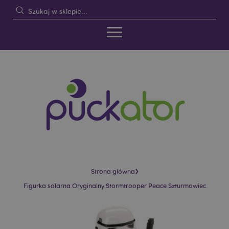
›
Strona główna
Figurka solarna Oryginalny Stormtrooper Peace Szturmowiec
Skip
Skip
to
to
the
the