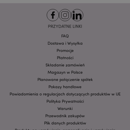
Nazwa
Domena
prze
CookieScriptConsent
1
CookieScript
.puckator.pl
PRZYDATNE LINKI
FAQ
Dostawa i Wysyłka
Promocje
Płatności
Składanie zamówień
Magazyn w Polsce
Planowane połączenie spółek
Google
mage-cache-storage-section-
Adobe Inc.
Privacy Policy
Pokazy handlowe
invalidation
www.puckator.pl
Powiadomienia o regulacjach dotyczących produktów w UE
Polityka Prywatności
Warunki
Przewodnik zakupów
Plik danych produktów
form_key
1 
Adobe Inc.
.www.puckator.pl