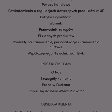
Pokazy handlowe
Powiadomienia o regulacjach dotyczących produktów w UE
Polityka Prywatności
Warunki
Przewodnik zakupów
Google
Plik danych produktów
mage-cache-storage-section-
Adobe Inc.
Privacy Policy
invalidation
www.puckator.pl
Produkty na zamówienie, personalizacja i zamówienia
hurtowe
Współczesnego Niewolnictwa i Etyki
PUCKATOR TEAM
O Nas
form_key
1 
Adobe Inc.
.www.puckator.pl
Szczegóły kontaktu
Praca w Puckator
Zapisz się do newslettera Puckator
OBSŁUGA KLIENTA
PHPSESSID
1 
PHP.net
.www.puckator.pl