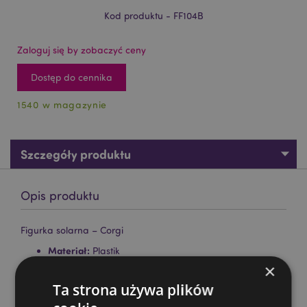
Kod produktu - FF104B
Zaloguj się by zobaczyć ceny
Dostęp do cennika
1540 w magazynie
Szczegóły produktu
Opis produktu
Figurka solarna – Corgi
Materiał:
Plastik
×
Oznaczenie CE:
Tak
Ta strona używa plików
Nieodpowiednie dla:
0 - 3 Lat