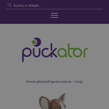
›
Strona główna
Figurka solarna – Corgi
Skip
Skip
to
to
the
the
end
beginning