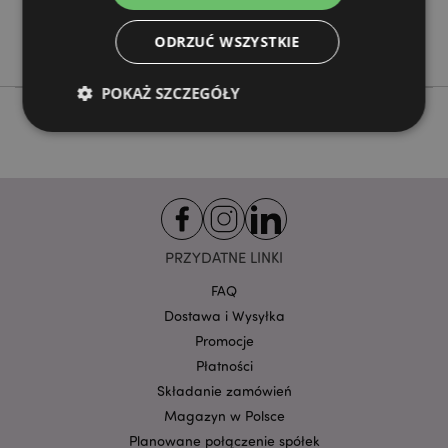
Nie
Nie
ODRZUĆ WSZYSTKIE
POKAŻ SZCZEGÓŁY
Niezbędne
Wydajność
Targetowanie
Funkcjonalność
Niezbędne pliki cookie pozwalają na sprawne
funkcjonowanie strony. Należą do nich loginy
PRZYDATNE LINKI
klientów i zarządzanie kontami.
FAQ
Provider
/
Nazwa
Dostawa i Wysyłka
Domena
prze
Promocje
CookieScriptConsent
1
CookieScript
.puckator.pl
Płatności
Składanie zamówień
Magazyn w Polsce
Planowane połączenie spółek