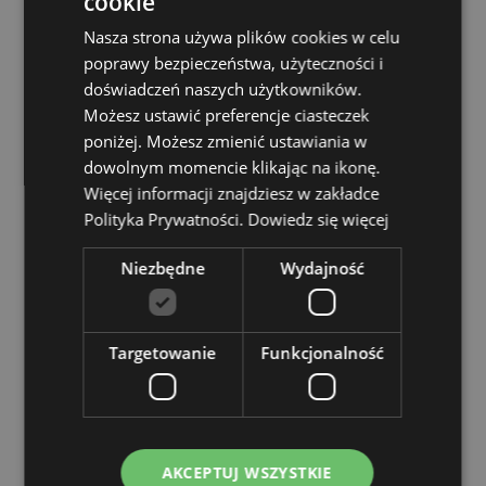
cookie
Informacje o produkcie:
Produkt nie jest zabawką.
Nasza strona używa plików cookies w celu
Zasoby dotyczące produktów:
poprawy bezpieczeństwa, użyteczności i
doświadczeń naszych użytkowników.
Chcesz wiedzieć więcej na temat zakupów w Puckator
?
Zapoznaj się z naszym
przewodnik dla kupujących.
Możesz ustawić preferencje ciasteczek
poniżej. Możesz zmienić ustawiania w
Baterie i zasoby elektryczne:
Zapoznaj się z naszymi
obszernymi zasobami dotyczącymi akumulatorów i
dowolnym momencie klikając na ikonę.
produktów elektrycznych, w tym niezbędnymi
Więcej informacji znajdziesz w zakładce
wytycznymi dotyczącymi bezpieczeństwa i
Polityka Prywatności.
Dowiedz się więcej
wskazówkami dotyczącymi odpowiedzialnej utylizacji.
Kiknij tutaj
aby dowiedzieć się więcej.
Niezbędne
Wydajność
Cechy produktu
Targetowanie
Funkcjonalność
Więcej
Wysokość 8cm Szerokość 5cm Głębokość 6cm
informacji
5055071777912
120
0.066000
Nie
AKCEPTUJ WSZYSTKIE