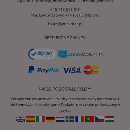
Ogólne informacje, zamówienia, śledzenie przesyłek
+48 793 053 819
Międzynarodowy: +44 (0) 1579321550
biuro@puckator.pl
BEZPIECZNE ZAKUPY
NASZE POZOSTAŁE SKLEPY
Odwiedź nasze pozostałe międzynarodowe strony internetowe i
złóż zamówienie z całej gamy Puckotora w swoim preferowanym
recently_viewed_product
Adobe Inc.
języku.
www.puckator.pl