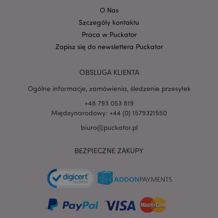
Google
mage-cache-storage-section-
Adobe Inc.
Privacy Policy
O Nas
invalidation
www.puckator.pl
Szczegóły kontaktu
Praca w Puckator
Zapisz się do newslettera Puckator
OBSŁUGA KLIENTA
form_key
1 
Adobe Inc.
.www.puckator.pl
Ogólne informacje, zamówienia, śledzenie przesyłek
+48 793 053 819
Międzynarodowy: +44 (0) 1579321550
biuro@puckator.pl
PHPSESSID
1 
PHP.net
BEZPIECZNE ZAKUPY
.www.puckator.pl