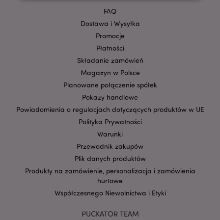
FAQ
Niezbędne
Wydajność
Targetowanie
Dostawa i Wysyłka
Funkcjonalność
Promocje
Płatności
Niezbędne pliki cookie pozwalają na sprawne
funkcjonowanie strony. Należą do nich loginy
Składanie zamówień
klientów i zarządzanie kontami.
Magazyn w Polsce
Provider
/
Planowane połączenie spółek
Nazwa
Domena
prze
Pokazy handlowe
CookieScriptConsent
1
CookieScript
Powiadomienia o regulacjach dotyczących produktów w UE
.puckator.pl
Polityka Prywatności
Warunki
Przewodnik zakupów
Plik danych produktów
Produkty na zamówienie, personalizacja i zamówienia
hurtowe
Współczesnego Niewolnictwa i Etyki
PUCKATOR TEAM