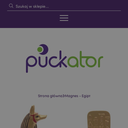
›
Strona główna
Magnes - Egipt
Skip
Skip
to
to
the
the
end
beginning