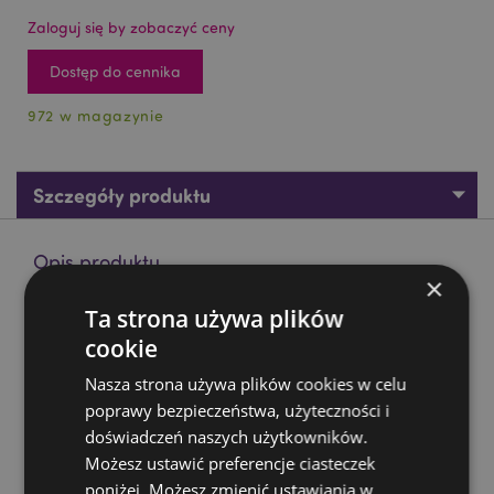
Zaloguj się by zobaczyć ceny
Dostęp do cennika
972 w magazynie
Szczegóły produktu
Opis produktu
×
Ta strona używa plików
Magnes - Egipt
cookie
Materiał:
Żywica, Metal
Nasza strona używa plików cookies w celu
Zasoby dotyczące produktów:
poprawy bezpieczeństwa, użyteczności i
Chcesz wiedzieć więcej na temat zakupów w Puckator
doświadczeń naszych użytkowników.
?
Zapoznaj się z naszym
przewodnik dla kupujących.
Możesz ustawić preferencje ciasteczek
poniżej. Możesz zmienić ustawiania w