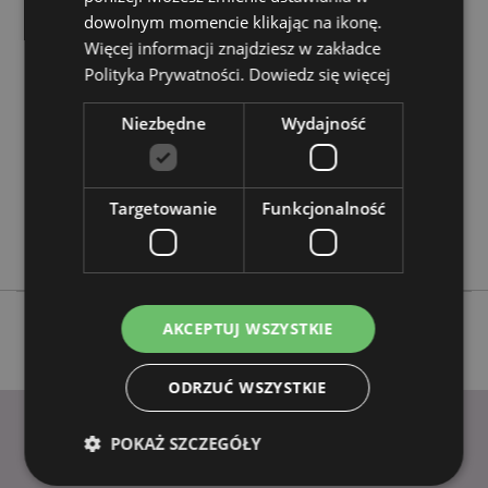
dowolnym momencie klikając na ikonę.
Cechy produktu
Więcej informacji znajdziesz w zakładce
Więcej
Wysokość 5 - 7cm
Polityka Prywatności.
Dowiedz się więcej
informacji
5055071656729
Niezbędne
Wydajność
288
0.037000
Nie
Targetowanie
Funkcjonalność
Nie
Nie
AKCEPTUJ WSZYSTKIE
ODRZUĆ WSZYSTKIE
POKAŻ SZCZEGÓŁY
PRZYDATNE LINKI