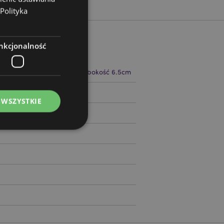
Polityka
nkcjonalność
 17.5cm Szerokość 21cm Głębokość 6.5cm
61009
 WSZYSTKIE
ądzanie kontami.
ywany przez usługę
zapamiętywania
h zgody użytkownika