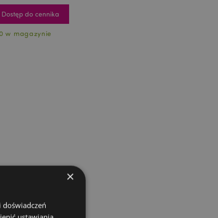
Dostęp do cennika
0 w magazynie
×
 i doświadczeń
ienić ustawiania