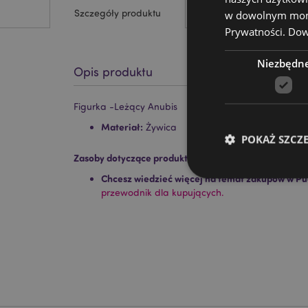
Szczegóły produktu
w dowolnym momen
Prywatności.
Dowi
Niezbędn
Opis produktu
Figurka -Leżący Anubis
Materiał:
Żywica
POKAŻ SZCZ
Zasoby dotyczące produktów:
Chcesz wiedzieć więcej na temat zakupów w Pu
przewodnik dla kupujących.
Niezbędne pliki cook
Nazwa
CookieScriptConse