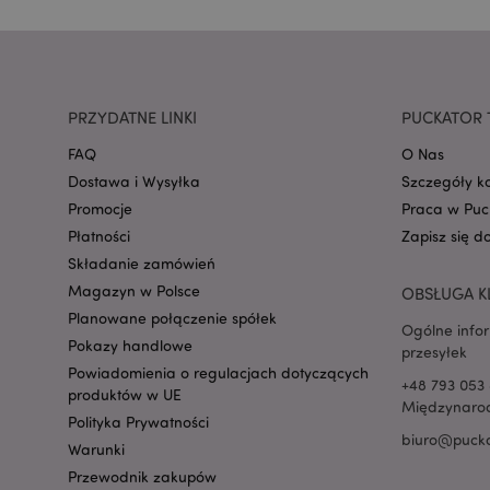
mage-cache-storage
invalidation
PRZYDATNE LINKI
PUCKATOR 
form_key
FAQ
O Nas
Dostawa i Wysyłka
Szczegóły k
Promocje
Praca w Puc
PHPSESSID
Płatności
Zapisz się d
Składanie zamówień
Magazyn w Polsce
OBSŁUGA K
Planowane połączenie spółek
Ogólne info
Pokazy handlowe
przesyłek
Powiadomienia o regulacjach dotyczących
recently_viewed_pr
+48 793 053 
produktów w UE
Międzynarod
Polityka Prywatności
biuro@pucka
mage-cache-storag
Warunki
Przewodnik zakupów