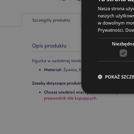
Nasza strona uży
naszych użytkown
Szczegóły produktu
w dowolnym momen
Prywatności.
Dowi
Niezbędn
Opis produktu
Figurka w ozdobnej torebce "Metalowy Słoń"
Materiał:
Żywica, Karton
POKAŻ SZCZ
Zasoby dotyczące produktów:
Chcesz wiedzieć więcej na temat zakupów w Pu
przewodnik dla kupujących.
Niezbędne pliki cook
Nazwa