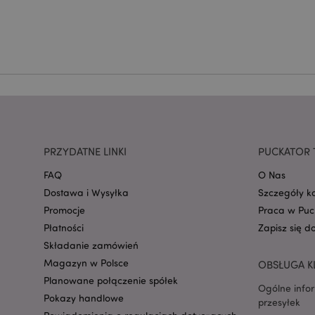
CookieScriptConse
mage-cache-storage
invalidation
form_key
PRZYDATNE LINKI
PUCKATOR 
FAQ
O Nas
PHPSESSID
Dostawa i Wysyłka
Szczegóły k
Promocje
Praca w Puc
Płatności
Zapisz się d
Składanie zamówień
Magazyn w Polsce
OBSŁUGA K
Planowane połączenie spółek
recently_viewed_pr
Ogólne info
Pokazy handlowe
przesyłek