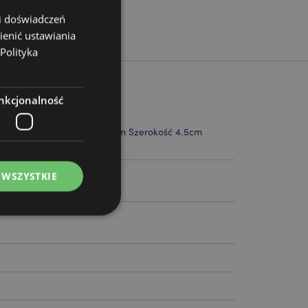
 i doświadczeń
ienić ustawiania
Polityka
nkcjonalność
 5.5 x 3cm Słoń Wysokość 3cm Szerokość 4.5cm
2cm
43
 WSZYSTKIE
ądzanie kontami.