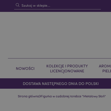
KOLEKCJE I PRODUKTY
AROMA
NOWOŚCI
LICENCJONOWANE
PIE
DOSTAWA NASTĘPNEGO DNIA DO POLSKI
›
Strona główna
Figurka w ozdobnej torebce "Metalowy Słoń"
Skip
Skip
to
to