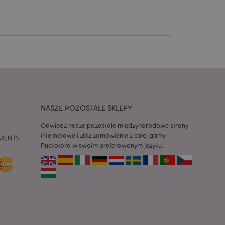
ywany przez usługę
zapamiętywania
h zgody użytkownika
 konieczne, aby baner
m działał
ywany w celu
nia treści w
y ładowały się
ywany w celu
nia treści w
NASZE POZOSTAŁE SKLEPY
y ładowały się
Odwiedź nasze pozostałe międzynarodowe strony
z aplikacje oparte
internetowe i złóż zamówienie z całej gamy
dentyfikator
a używany do
Puckotora w swoim preferowanym języku.
 użytkownika.
enerowana losowo,
być specyficzny dla
ykładem jest
zalogowanego
ronami.
atory produktów
 produktów w celu