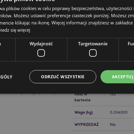
wa plików cookies w celu poprawy bezpieczeństwa, użyteczności
ików. Możesz ustawić preferencje ciasteczek poniżej. Możesz zm
cie klikając na ikonę. Więcej informacji znajdziesz w zakładce 
edz się więcej
e
Wydajność
Targetowanie
Fu
Cechy produktu
Więcej
Wymiary
Torba 5.5 x
informacji
Głębokość 
Kod Kreskowy
50550716710
EGÓŁY
ODRZUĆ WSZYSTKIE
AKCEPTUJ
EAN
ckator ?
Zapoznaj się z naszym
Ilość w
192
kartonie
Niezbędne
Wydajność
Targetowanie
Funkcjonalność
Waga (kg)
0.034000
ie pozwalają na sprawne funkcjonowanie strony. Należą do nich loginy klientów i zarz
WYPRZEDAŻ
Nie
Provider
/
Okres
Opis
Domena
przechowywania