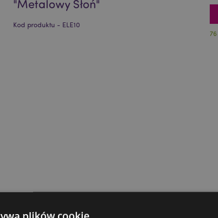
"Metalowy Słoń"
Kod produktu - ELE10
76
żywa plików cookie