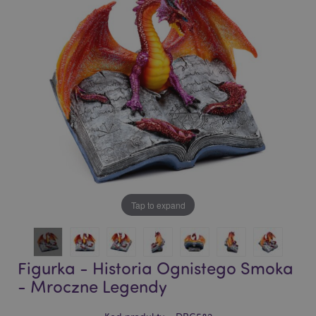
of
of
the
the
images
images
gallery
gallery
Tap to expand
Figurka - Historia Ognistego Smoka
- Mroczne Legendy