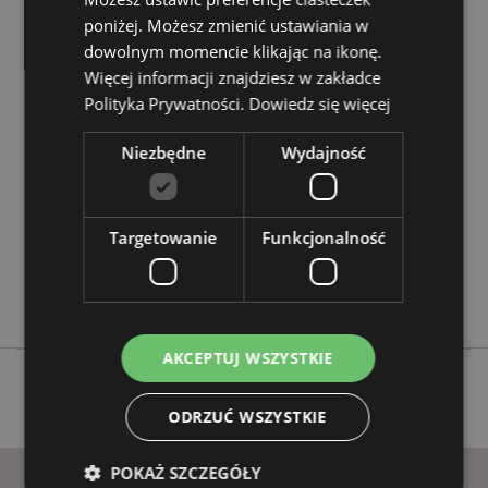
poniżej. Możesz zmienić ustawiania w
dowolnym momencie klikając na ikonę.
Cechy produktu
Więcej informacji znajdziesz w zakładce
Więcej
Wysokość 18cm Szerokość 13cm Głębokość 22cm
Polityka Prywatności.
Dowiedz się więcej
informacji
5055071508288
Niezbędne
Wydajność
8
0.985000
Nie
Targetowanie
Funkcjonalność
Nie
Nie
Mroczne Legendy
AKCEPTUJ WSZYSTKIE
ODRZUĆ WSZYSTKIE
POKAŻ SZCZEGÓŁY