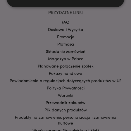
PRZYDATNE LINKI
Niezbędne
Wydajność
Targetowanie
FAQ
Funkcjonalność
Dostawa i Wysyłka
Promocje
Niezbędne pliki cookie pozwalają na sprawne
funkcjonowanie strony. Należą do nich loginy
Płatności
klientów i zarządzanie kontami.
Składanie zamówień
Provider
/
Magazyn w Polsce
Nazwa
Domena
prze
Planowane połączenie spółek
CookieScriptConsent
1
CookieScript
Pokazy handlowe
.puckator.pl
Powiadomienia o regulacjach dotyczących produktów w UE
Polityka Prywatności
Warunki
Przewodnik zakupów
Plik danych produktów
Produkty na zamówienie, personalizacja i zamówienia
hurtowe
Współczesnego Niewolnictwa i Etyki