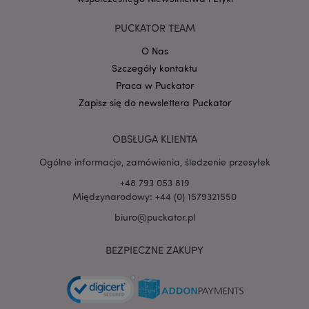
Google
PUCKATOR TEAM
mage-cache-storage-section-
Adobe Inc.
Privacy Policy
invalidation
www.puckator.pl
O Nas
Szczegóły kontaktu
Praca w Puckator
Zapisz się do newslettera Puckator
form_key
1 
Adobe Inc.
.www.puckator.pl
OBSŁUGA KLIENTA
Ogólne informacje, zamówienia, śledzenie przesyłek
+48 793 053 819
Międzynarodowy: +44 (0) 1579321550
biuro@puckator.pl
PHPSESSID
1 
PHP.net
.www.puckator.pl
BEZPIECZNE ZAKUPY