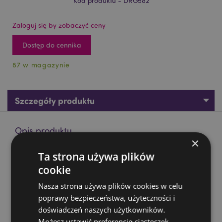
Kod produktu - DRG582
Zaloguj się by zobaczyć ceny
Dostęp do cennika
87 w magazynie
Szczegóły produktu
Opis produktu
×
Ta strona używa plików
Figurka - Historia Ognistego Smoka - Mroczne Legendy
cookie
Materiał:
żywica
Nasza strona używa plików cookies w celu
Zasoby dotyczące produktów:
poprawy bezpieczeństwa, użyteczności i
Chcesz wiedzieć więcej na temat zakupów w Puckator
doświadczeń naszych użytkowników.
?
Zapoznaj się z naszym
przewodnik dla kupujących.
Możesz ustawić preferencje ciasteczek