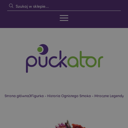
›
Strona główna
Figurka - Historia Ognistego Smoka - Mroczne Legendy
Skip
Skip
to
to
the
the
end
beginning