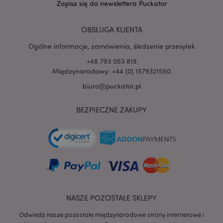
Zapisz się do newslettera Puckator
PHPSESSID
1 
PHP.net
.www.puckator.pl
OBSŁUGA KLIENTA
Ogólne informacje, zamówienia, śledzenie przesyłek
+48 793 053 819
Międzynarodowy: +44 (0) 1579321550
biuro@puckator.pl
BEZPIECZNE ZAKUPY
NASZE POZOSTAŁE SKLEPY
recently_viewed_product
Adobe Inc.
Odwiedź nasze pozostałe międzynarodowe strony internetowe i
www.puckator.pl