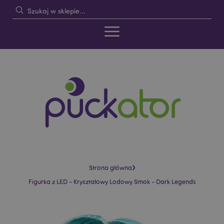
›
Strona główna
Figurka z LED - Kryształowy Lodowy Smok - Dark Legends
Skip
Skip
to
to
the
the