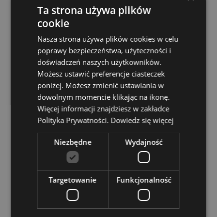
Ta strona używa plików
Baterie w zestawie:
Nie
cookie
LED:
sterowane za pomocą włącznika/wyłącznika na
dole.
Nasza strona używa plików cookies w celu
poprawy bezpieczeństwa, użyteczności i
Zasoby dotyczące produktów:
doświadczeń naszych użytkowników.
Chcesz wiedzieć więcej na temat zakupów w Puckator
Możesz ustawić preferencje ciasteczek
?
Zapoznaj się z naszym
przewodnik dla kupujących.
poniżej. Możesz zmienić ustawiania w
Baterie i zasoby elektryczne:
Zapoznaj się z naszymi
dowolnym momencie klikając na ikonę.
obszernymi zasobami dotyczącymi akumulatorów i
Więcej informacji znajdziesz w zakładce
produktów elektrycznych, w tym niezbędnymi
Polityka Prywatności.
Dowiedz się więcej
wytycznymi dotyczącymi bezpieczeństwa i
wskazówkami dotyczącymi odpowiedzialnej utylizacji.
Niezbędne
Wydajność
Kiknij tutaj
aby dowiedzieć się więcej.
Cechy produktu
Targetowanie
Funkcjonalność
Więcej
Wysokość 20cm Szerokość 16cm Głębokość 11cm
informacji
5055071506819
8