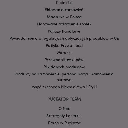
Płatności
Składanie zamówień
Magazyn w Polsce
Planowane połączenie spółek
Pokazy handlowe
Powiadomienia o regulacjach dotyczących produktów w UE
Polityka Prywatności
Google
Warunki
mage-cache-storage-section-
Adobe Inc.
Privacy Policy
Przewodnik zakupów
invalidation
www.puckator.pl
Plik danych produktów
Produkty na zamówienie, personalizacja i zamówienia
hurtowe
Współczesnego Niewolnictwa i Etyki
form_key
1 
Adobe Inc.
PUCKATOR TEAM
.www.puckator.pl
O Nas
Szczegóły kontaktu
Praca w Puckator