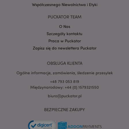
Współczesnego Niewolnictwa i Etyki
Google
mage-cache-storage-section-
Adobe Inc.
Privacy Policy
PUCKATOR TEAM
invalidation
www.puckator.pl
O Nas
Szczegóły kontaktu
Praca w Puckator
Zapisz się do newslettera Puckator
form_key
1 
Adobe Inc.
.www.puckator.pl
OBSŁUGA KLIENTA
Ogólne informacje, zamówienia, śledzenie przesyłek
+48 793 053 819
Międzynarodowy: +44 (0) 1579321550
biuro@puckator.pl
PHPSESSID
1 
PHP.net
.www.puckator.pl
BEZPIECZNE ZAKUPY