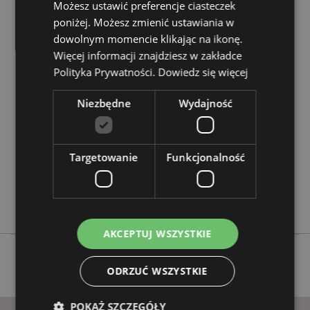
Możesz ustawić preferencje ciasteczek
?
Zapoznaj się z naszym
przewodnik dla kupujących.
poniżej. Możesz zmienić ustawiania w
dowolnym momencie klikając na ikonę.
Cechy produktu
Więcej informacji znajdziesz w zakładce
Więcej
Polityka Prywatności.
Dowiedz się więcej
Wysokość 16.5cm Szerokość 13cm Głębokość 11cm
informacji
5055071792076
Niezbędne
Wydajność
12
0.578000
Nie
Targetowanie
Funkcjonalność
Nie
Nie
Mroczne Legendy
AKCEPTUJ WSZYSTKIE
ODRZUĆ WSZYSTKIE
POKAŻ SZCZEGÓŁY