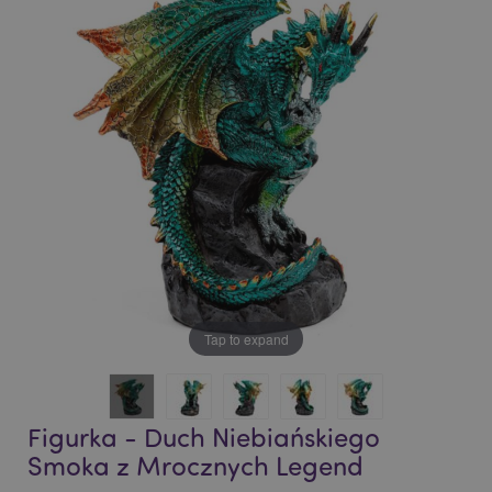
end
beginning
of
of
the
the
images
images
gallery
gallery
Tap to expand
Figurka - Duch Niebiańskiego
Smoka z Mrocznych Legend