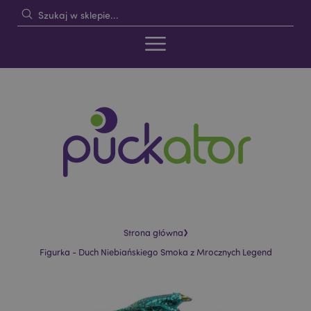
›
Strona główna
Figurka - Duch Niebiańskiego Smoka z Mrocznych Legend
Skip
Skip
to
to
the
the