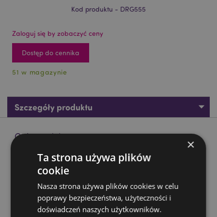
Kod produktu - DRG555
Zaloguj się by zobaczyć ceny
Dostęp do cennika
51 w magazynie
Szczegóły produktu
Opis produktu
×
Ta strona używa plików
Figurka - Duch Niebiańskiego Smoka z Mrocznych Legend
cookie
Material:
Żywica
Nasza strona używa plików cookies w celu
Zasoby dotyczące produktów:
poprawy bezpieczeństwa, użyteczności i
doświadczeń naszych użytkowników.
Chcesz wiedzieć więcej na temat zakupów w Puckator