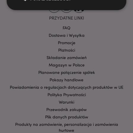
PRZYDATNE LINKI
Niezbędne
Wydajność
Targetowanie
FAQ
Funkcjonalność
Dostawa i Wysyłka
Niezbędne pliki cookie pozwalają na sprawne
Promocje
funkcjonowanie strony. Należą do nich loginy
Płatności
klientów i zarządzanie kontami.
Składanie zamówień
Provider
/
Nazwa
Domena
prze
Magazyn w Polsce
Planowane połączenie spółek
CookieScriptConsent
1
CookieScript
.puckator.pl
Pokazy handlowe
Powiadomienia o regulacjach dotyczących produktów w UE
Polityka Prywatności
Warunki
Przewodnik zakupów
Plik danych produktów
Produkty na zamówienie, personalizacja i zamówienia
hurtowe