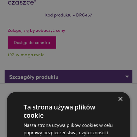
czaszce"
Kod produktu - DRG457
Zaloguj się by zobaczyć ceny
Dostęp do cennika
197 w magazynie
Szczegóły produktu
Opis produktu
×
Ta strona używa plików
Dark Legends-" Smok z mieczem na czaszce"
cookie
Materiał:
Żywica, Metal
Nasza strona używa plików cookies w celu
poprawy bezpieczeństwa, użyteczności i
Zasoby dotyczące produktów: