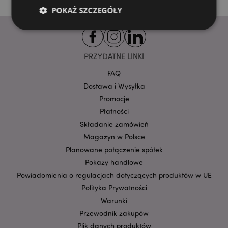
POKAŻ SZCZEGÓŁY
Niezbędne
Wydajność
Targetowanie
PRZYDATNE LINKI
Funkcjonalność
FAQ
Niezbędne pliki cookie pozwalają na sprawne
Dostawa i Wysyłka
funkcjonowanie strony. Należą do nich loginy
Promocje
klientów i zarządzanie kontami.
Płatności
Provider
/
Nazwa
Domena
prze
Składanie zamówień
Magazyn w Polsce
CookieScriptConsent
1
CookieScript
.puckator.pl
Planowane połączenie spółek
Pokazy handlowe
Powiadomienia o regulacjach dotyczących produktów w UE
Polityka Prywatności
Warunki
Przewodnik zakupów
Plik danych produktów