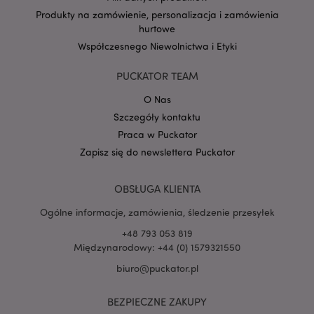
Produkty na zamówienie, personalizacja i zamówienia
hurtowe
Google
Współczesnego Niewolnictwa i Etyki
mage-cache-storage-section-
Adobe Inc.
Privacy Policy
invalidation
www.puckator.pl
PUCKATOR TEAM
O Nas
Szczegóły kontaktu
Praca w Puckator
Zapisz się do newslettera Puckator
form_key
1 
Adobe Inc.
.www.puckator.pl
OBSŁUGA KLIENTA
Ogólne informacje, zamówienia, śledzenie przesyłek
+48 793 053 819
Międzynarodowy: +44 (0) 1579321550
PHPSESSID
1 
PHP.net
.www.puckator.pl
biuro@puckator.pl
BEZPIECZNE ZAKUPY