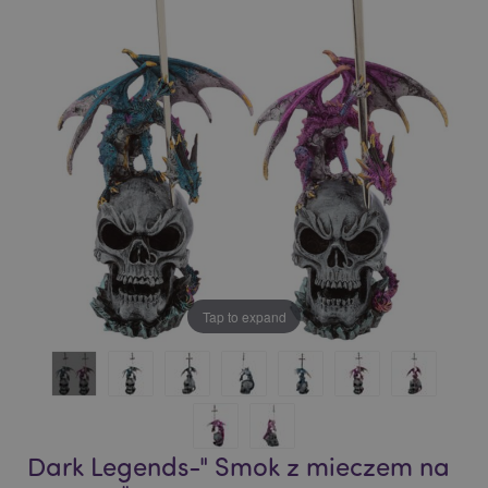
of
of
the
the
images
images
gallery
gallery
Tap to expand
Dark Legends-" Smok z mieczem na