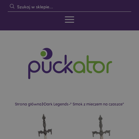
›
Strona główna
Dark Legends-" Smok z mieczem na czaszce"
Skip
Skip
to
to
the
the
end
beginning