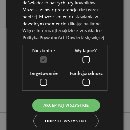
doświadczeń naszych użytkowników.
Chcesz wiedzieć więcej na temat zakupów w Puckator
Możesz ustawić preferencje ciasteczek
?
Zapoznaj się z naszym
przewodnik dla kupujących.
poniżej. Możesz zmienić ustawiania w
dowolnym momencie klikając na ikonę.
Cechy produktu
Więcej informacji znajdziesz w zakładce
Polityka Prywatności.
Dowiedz się więcej
Więcej
Wysokość 20cm Szerokość 13cm Głębokość 12cm
informacji
Miecz Długość 21cm Wysokość Razem z Mieczem 30cm
Niezbędne
Wydajność
5055071739330
12
0.610000
Targetowanie
Funkcjonalność
Nie
Nie
Nie
Mroczne Legendy
AKCEPTUJ WSZYSTKIE
ODRZUĆ WSZYSTKIE