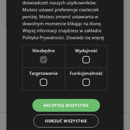
doświadczeń naszych użytkowników.
Chcesz wiedzieć więcej na temat zakupów w Puckator
Możesz ustawić preferencje ciasteczek
?
Zapoznaj się z naszym
przewodnik dla kupujących.
poniżej. Możesz zmienić ustawiania w
dowolnym momencie klikając na ikonę.
Cechy produktu
Więcej informacji znajdziesz w zakładce
Polityka Prywatności.
Dowiedz się więcej
Więcej
Wysokość 8.5 - 9cm Szerokość 7.5 - 8cm
informacji
Głębokość 5.5 - 6cm
Niezbędne
Wydajność
5055071739194
96
0.159000
Targetowanie
Funkcjonalność
Nie
Nie
Nie
Elements
AKCEPTUJ WSZYSTKIE
ODRZUĆ WSZYSTKIE