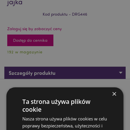
jajka
Kod produktu - DRG446
Zaloguj się by zobaczyć ceny
Dostęp do cennika
192 w magazynie
Szczegóły produktu
Opis produktu
×
Ta strona używa plików
Figurka - Smok wykluwający się z jajka
cookie
Materiał:
Żywica
Nasza strona używa plików cookies w celu
poprawy bezpieczeństwa, użyteczności i
Zasoby dotyczące produktów: