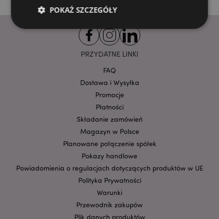
POKAŻ SZCZEGÓŁY
Niezbędne
Wydajność
Targetowanie
PRZYDATNE LINKI
Funkcjonalność
FAQ
Niezbędne pliki cookie pozwalają na sprawne
Dostawa i Wysyłka
funkcjonowanie strony. Należą do nich loginy
Promocje
klientów i zarządzanie kontami.
Płatności
Provider
/
Nazwa
Domena
prze
Składanie zamówień
Magazyn w Polsce
CookieScriptConsent
1
CookieScript
.puckator.pl
Planowane połączenie spółek
Pokazy handlowe
Powiadomienia o regulacjach dotyczących produktów w UE
Polityka Prywatności
Warunki
Przewodnik zakupów
Plik danych produktów