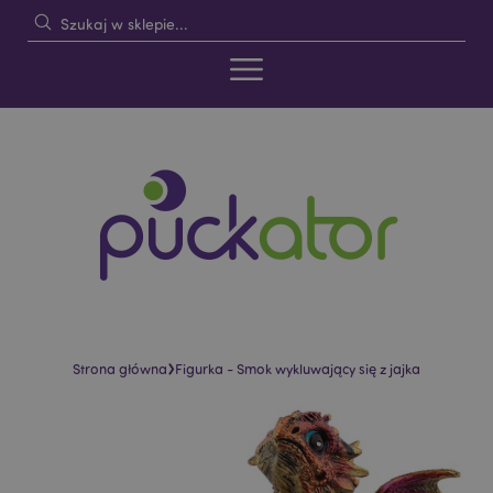
›
Strona główna
Figurka - Smok wykluwający się z jajka
Skip
Skip
to
to
the
the
end
beginning