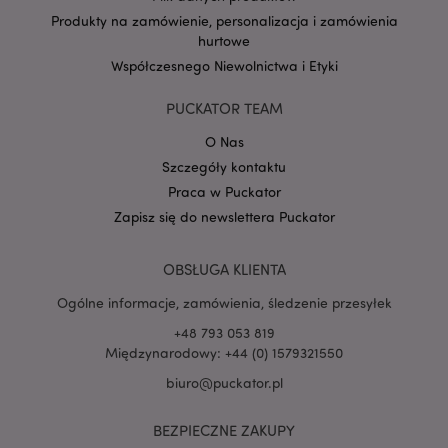
Produkty na zamówienie, personalizacja i zamówienia
hurtowe
Google
Współczesnego Niewolnictwa i Etyki
mage-cache-storage-section-
Adobe Inc.
Privacy Policy
invalidation
www.puckator.pl
PUCKATOR TEAM
O Nas
Szczegóły kontaktu
Praca w Puckator
Zapisz się do newslettera Puckator
form_key
1 
Adobe Inc.
.www.puckator.pl
OBSŁUGA KLIENTA
Ogólne informacje, zamówienia, śledzenie przesyłek
+48 793 053 819
Międzynarodowy: +44 (0) 1579321550
PHPSESSID
1 
PHP.net
.www.puckator.pl
biuro@puckator.pl
BEZPIECZNE ZAKUPY