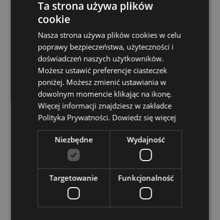
Baterie załączone:
Nie
Ta strona używa plików
Podświetlenie LED:
cookie
Sterowane
włącznikiem/wyłącznikiem na dole.
Nasza strona używa plików cookies w celu
poprawy bezpieczeństwa, użyteczności i
Zasoby dotyczące produktów:
doświadczeń naszych użytkowników.
Chcesz wiedzieć więcej na temat zakupów w Puckator
Możesz ustawić preferencje ciasteczek
?
Zapoznaj się z naszym
przewodnik dla kupujących.
poniżej. Możesz zmienić ustawiania w
Baterie i zasoby elektryczne:
Zapoznaj się z naszymi
dowolnym momencie klikając na ikonę.
obszernymi zasobami dotyczącymi akumulatorów i
Więcej informacji znajdziesz w zakładce
produktów elektrycznych, w tym niezbędnymi
Polityka Prywatności.
Dowiedz się więcej
wytycznymi dotyczącymi bezpieczeństwa i
wskazówkami dotyczącymi odpowiedzialnej utylizacji.
Kiknij tutaj
aby dowiedzieć się więcej.
Niezbędne
Wydajność
Cechy produktu
Targetowanie
Funkcjonalność
Więcej
Wysokość 19cm Szerokość 14cm Głębokość 11.5cm
informacji
5055071710391
12