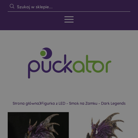
›
Strona główna
Figurka z LED - Smok na Zamku - Dark Legends
Skip
Skip
to
to
the
the
end
beginning