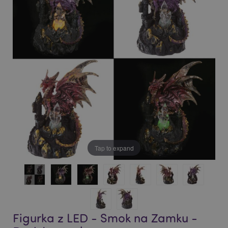
of
of
the
the
images
images
gallery
gallery
Tap to expand
Figurka z LED - Smok na Zamku -