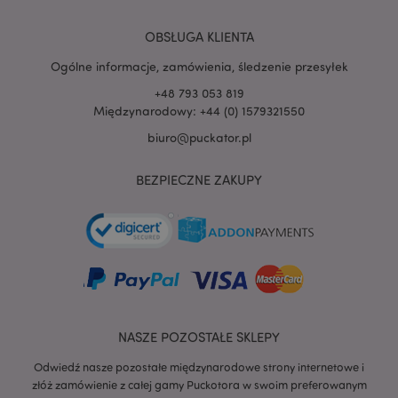
PHPSESSID
1 
PHP.net
.www.puckator.pl
OBSŁUGA KLIENTA
Ogólne informacje, zamówienia, śledzenie przesyłek
+48 793 053 819
Międzynarodowy: +44 (0) 1579321550
biuro@puckator.pl
BEZPIECZNE ZAKUPY
NASZE POZOSTAŁE SKLEPY
Odwiedź nasze pozostałe międzynarodowe strony internetowe i
recently_viewed_product
Adobe Inc.
www.puckator.pl
złóż zamówienie z całej gamy Puckotora w swoim preferowanym