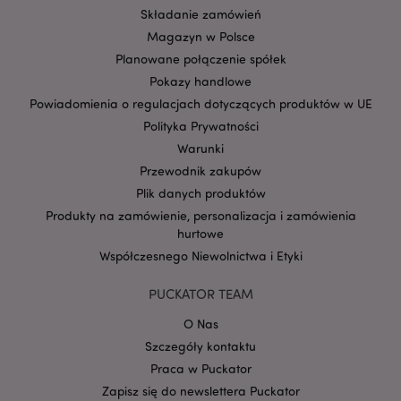
Składanie zamówień
Magazyn w Polsce
Planowane połączenie spółek
Pokazy handlowe
Powiadomienia o regulacjach dotyczących produktów w UE
Polityka Prywatności
Warunki
Google
mage-cache-storage-section-
Adobe Inc.
Przewodnik zakupów
Privacy Policy
invalidation
www.puckator.pl
Plik danych produktów
Produkty na zamówienie, personalizacja i zamówienia
hurtowe
Współczesnego Niewolnictwa i Etyki
PUCKATOR TEAM
form_key
1 
Adobe Inc.
.www.puckator.pl
O Nas
Szczegóły kontaktu
Praca w Puckator
Zapisz się do newslettera Puckator