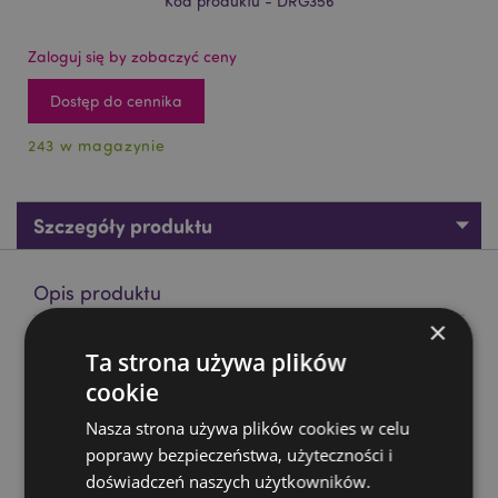
Kod produktu - DRG356
Zaloguj się by zobaczyć ceny
Dostęp do cennika
243 w magazynie
Szczegóły produktu
Opis produktu
×
Dark Legends -" Smok Ognisty Miecz"
Ta strona używa plików
Materiał:
Żywica, Metal
cookie
Nasza strona używa plików cookies w celu
Zasoby dotyczące produktów:
poprawy bezpieczeństwa, użyteczności i
Chcesz wiedzieć więcej na temat zakupów w Puckator
doświadczeń naszych użytkowników.
?
Zapoznaj się z naszym
przewodnik dla kupujących.