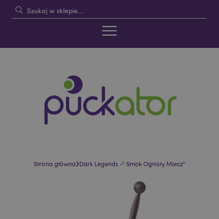
›
Strona główna
Dark Legends -" Smok Ognisty Miecz"
Skip
Skip
to
to
the
the
end
beginning