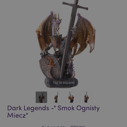
of
of
the
the
images
images
gallery
gallery
Tap to expand
Dark Legends -" Smok Ognisty
Miecz"