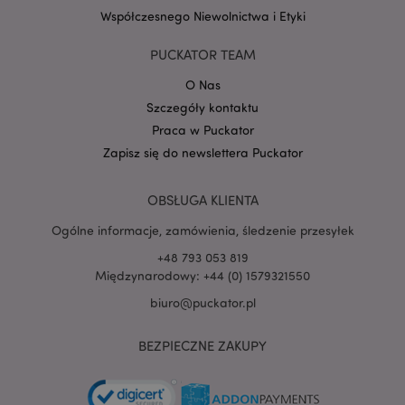
Współczesnego Niewolnictwa i Etyki
Google
mage-cache-storage-section-
Adobe Inc.
Privacy Policy
PUCKATOR TEAM
invalidation
www.puckator.pl
O Nas
Szczegóły kontaktu
Praca w Puckator
Zapisz się do newslettera Puckator
form_key
1 
Adobe Inc.
.www.puckator.pl
OBSŁUGA KLIENTA
Ogólne informacje, zamówienia, śledzenie przesyłek
+48 793 053 819
Międzynarodowy: +44 (0) 1579321550
biuro@puckator.pl
PHPSESSID
1 
PHP.net
.www.puckator.pl
BEZPIECZNE ZAKUPY