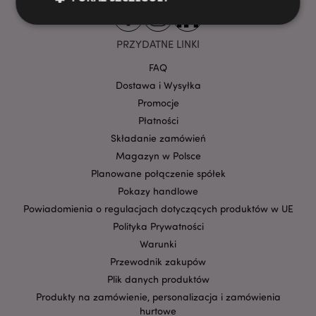
PRZYDATNE LINKI
Niezbędne
Wydajność
Targetowanie
FAQ
Funkcjonalność
Dostawa i Wysyłka
Niezbędne pliki cookie pozwalają na sprawne
Promocje
funkcjonowanie strony. Należą do nich loginy
Płatności
klientów i zarządzanie kontami.
Składanie zamówień
Provider
/
Nazwa
Domena
prze
Magazyn w Polsce
Planowane połączenie spółek
CookieScriptConsent
1
CookieScript
.puckator.pl
Pokazy handlowe
Powiadomienia o regulacjach dotyczących produktów w UE
Polityka Prywatności
Warunki
Przewodnik zakupów
Plik danych produktów
Produkty na zamówienie, personalizacja i zamówienia
hurtowe