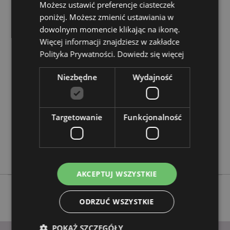
Możesz ustawić preferencje ciasteczek
poniżej. Możesz zmienić ustawiania w
Cechy produktu
dowolnym momencie klikając na ikonę.
Więcej informacji znajdziesz w zakładce
Więcej
Smok Wysokość 27cm Smok Szerokość 21cm
Polityka Prywatności.
Dowiedz się więcej
informacji
Smok Głębokość 13cm Miecz 36cm
5055071700101
Niezbędne
Wydajność
4
1.493000
Nie
Targetowanie
Funkcjonalność
Nie
Nie
Mroczne Legendy
AKCEPTUJ WSZYSTKIE
ODRZUĆ WSZYSTKIE
POKAŻ SZCZEGÓŁY