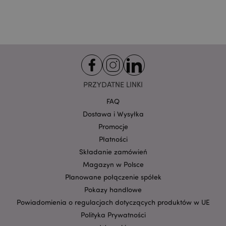
klientów i zarządzanie kontami.
Provider
/
Nazwa
Domena
prze
CookieScriptConsent
1
CookieScript
.puckator.pl
PRZYDATNE LINKI
FAQ
Dostawa i Wysyłka
Promocje
Płatności
Składanie zamówień
Google
Magazyn w Polsce
mage-cache-storage-section-
Adobe Inc.
Privacy Policy
invalidation
www.puckator.pl
Planowane połączenie spółek
Pokazy handlowe
Powiadomienia o regulacjach dotyczących produktów w UE
Polityka Prywatności