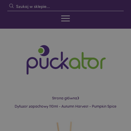
›
Strona główna
Dyfuzor zapachowy 110ml - Autumn Harvest - Pumpkin Spice
Skip
Skip
to
to
the
the