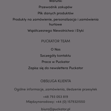
Warunki
form_key
1 
Adobe Inc.
Przewodnik zakupów
.www.puckator.pl
Plik danych produktów
Produkty na zamówienie, personalizacja i zamówienia
hurtowe
Współczesnego Niewolnictwa i Etyki
PHPSESSID
1 
PUCKATOR TEAM
PHP.net
.www.puckator.pl
O Nas
Szczegóły kontaktu
Praca w Puckator
Zapisz się do newslettera Puckator
OBSŁUGA KLIENTA
Ogólne informacje, zamówienia, śledzenie przesyłek
+48 793 053 819
Międzynarodowy: +44 (0) 1579321550
biuro@puckator.pl