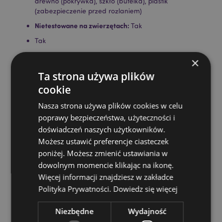
drewno (pokrywka), szkło (butelka), plastik
(zabezpieczenie przed rozlaniem)
Nietestowane na zwierzętach:
Tak
Tak
Przyjazne zwierzętom:
Tak
×
Pojemność:
110ml
Ta strona używa plików
Montaż:
Odkręć zakrętkę, zdejmij zatyczkę, przykręć z
cookie
powrotem zakrętkę i przez otwór włóż stroiki do
butelki.
Nasza strona używa plików cookies w celu
poprawy bezpieczeństwa, użyteczności i
Informacje o produkcie:
Do każdego dyfuzora
doświadczeń naszych użytkowników.
trzcinowego dołączona jest pełna instrukcja. Nie
zapalaj trzciny, nie połykaj. Nie umieszczaj na
Możesz ustawić preferencje ciasteczek
porowatych, polerowanych lub malowanych
poniżej. Możesz zmienić ustawiania w
powierzchniach i trzymaj z dala od sprzętu
dowolnym momencie klikając na ikonę.
elektrycznego, ponieważ rozlanie może spowodować
Więcej informacji znajdziesz w zakładce
uszkodzenie.
Polityka Prywatności.
Dowiedz się więcej
Zasoby dotyczące produktów:
Niezbędne
Wydajność
Chcesz wiedzieć więcej na temat zakupów w Puckator