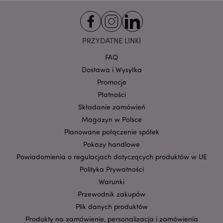
Domena
prze
CookieScriptConsent
1
CookieScript
.puckator.pl
PRZYDATNE LINKI
FAQ
Dostawa i Wysyłka
Promocje
Płatności
Składanie zamówień
Magazyn w Polsce
Planowane połączenie spółek
Google
mage-cache-storage-section-
Adobe Inc.
Pokazy handlowe
Privacy Policy
invalidation
www.puckator.pl
Powiadomienia o regulacjach dotyczących produktów w UE
Polityka Prywatności
Warunki
Przewodnik zakupów
Plik danych produktów
form_key
1 
Adobe Inc.
Produkty na zamówienie, personalizacja i zamówienia
.www.puckator.pl