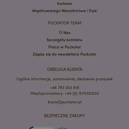
hurtowe
Współczesnego Niewolnictwa i Etyki
PUCKATOR TEAM
O Nas
PHPSESSID
1 
PHP.net
.www.puckator.pl
Szczegóły kontaktu
Praca w Puckator
Zapisz się do newslettera Puckator
OBSŁUGA KLIENTA
Ogólne informacje, zamówienia, śledzenie przesyłek
+48 793 053 819
Międzynarodowy: +44 (0) 1579321550
biuro@puckator.pl
BEZPIECZNE ZAKUPY