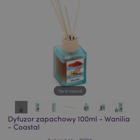
of
of
the
the
images
images
gallery
gallery
Tap to expand
Dyfuzor zapachowy 100ml - Wanilia
- Coastal