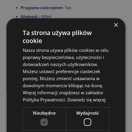
Przyjazne zwierzętom:
Tak
Głośność :
100ml
×
Montaż:
Odkręć zakrętkę, zdejmij korek, zakręć z
powrotem zakrętkę i przez otwór włóż stroiki do
Ta strona używa plików
butelki.
cookie
Informacje o produkcie:
Do każdego dyfuzora
Nasza strona używa plików cookies w celu
trzcinowego dołączona jest pełna instrukcja. Nie
poprawy bezpieczeństwa, użyteczności i
zapalaj trzciny, nie połykaj. Nie umieszczaj na
porowatych, polerowanych lub malowanych
doświadczeń naszych użytkowników.
powierzchniach i trzymaj z dala od sprzętu
Możesz ustawić preferencje ciasteczek
elektrycznego, ponieważ rozlanie może spowodować
poniżej. Możesz zmienić ustawiania w
uszkodzenie.
dowolnym momencie klikając na ikonę.
Więcej informacji znajdziesz w zakładce
Zasoby dotyczące produktów:
Polityka Prywatności.
Dowiedz się więcej
Chcesz wiedzieć więcej na temat zakupów w Puckator
?
Zapoznaj się z naszym
przewodnik dla kupujących.
Niezbędne
Wydajność