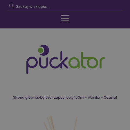
›
Strona główna
Dyfuzor zapachowy 100ml - Wanilia - Coastal
Skip
Skip
to
to
the
the
end
beginning