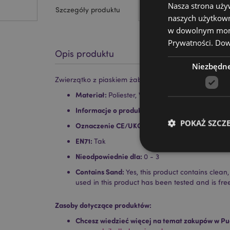
Nasza strona uży
Szczegóły produktu
naszych użytkown
w dowolnym momen
Prywatności.
Dowi
Opis produktu
Niezbędn
Zwierzątko z piaskiem żaba
Materiał:
Poliester, Wata, Piasek
Informacje o produkcie:
Designed as a paperweig
POKAŻ SZCZ
Oznaczenie CE/UKCA:
Tak
EN71:
Tak
Nieodpowiednie dla:
0 - 3
Contains Sand:
Yes, this product contains clea
used in this product has been tested and is fre
Niezbędne pliki cook
Zasoby dotyczące produktów:
Nazwa
Chcesz wiedzieć więcej na temat zakupów w Pu