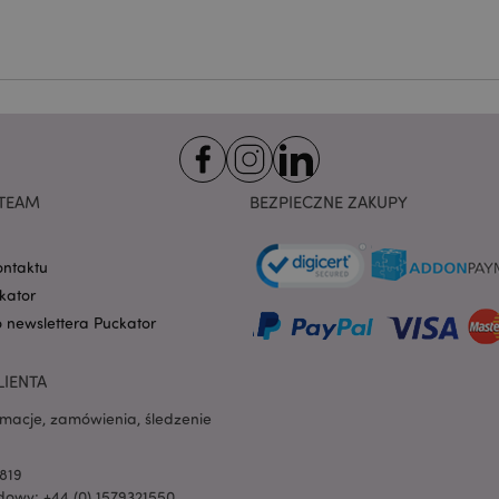
nt
1 miesiąc
Ten plik cookie jest uż
CookieScript
Cookie-Script.com do 
.puckator.pl
preferencji dotyczącyc
na pliki cookie. Jest to
cookie Cookie-Script.co
poprawnie.
-section-
1 dzień
Ten plik cookie jest uż
Adobe Inc.
ułatwienia przechowywa
www.puckator.pl
przeglądarce, aby stron
szybciej.
Google Privacy Policy
1 dzień 16
Ten plik cookie jest uż
Adobe Inc.
TEAM
BEZPIECZNE ZAKUPY
godzin
ułatwienia przechowywa
.www.puckator.pl
przeglądarce, aby stron
szybciej.
ontaktu
1 dzień 16
Cookie generowane prze
PHP.net
godzin
na języku PHP. Jest to i
.www.puckator.pl
kator
ogólnego przeznaczeni
obsługi zmiennych sesji
o newslettera Puckator
Zwykle jest to liczba g
sposób jej użycia może 
witryny, ale dobrym prz
utrzymywanie statusu 
LIENTA
użytkownika między st
rmacje, zamówienia, śledzenie
oduct
1 dzień
Przechowuje identyfik
Adobe Inc.
ostatnio przeglądanych
www.puckator.pl
ułatwienia nawigacji.
819
e
1 dzień
Ten plik cookie jest uż
Adobe Inc.
owy: +44 (0) 1579321550