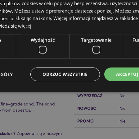
wa plików cookies w celu poprawy bezpieczeństwa, użyteczności
ików. Możesz ustawić preferencje ciasteczek poniżej. Możesz zm
cie klikając na ikonę. Więcej informacji znajdziesz w zakładce 
edz się więcej
Cechy produktu
e
Wydajność
Targetowanie
Fu
Więcej
Wymiary
Długość 
informacji
Kod Kreskowy EAN
50550716
ht, this is not a toy
Ilość w kartonie
60
EGÓŁY
ODRZUĆ WSZYSTKIE
AKCEPTUJ
Waga (kg)
0.361000
WYPRZEDAŻ
Nie
n, fine-grade sand. The sand
Niezbędne
Wydajność
Targetowanie
Funkcjonalność
NOWOŚĆ
Nie
e from asbestos.
ie pozwalają na sprawne funkcjonowanie strony. Należą do nich loginy klientów i zarz
PROMO
Nie
Provider
/
Okres
Opis
Domena
przechowywania
ckator ?
Zapoznaj się z naszym