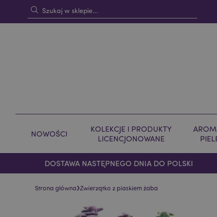
KOLEKCJE I PRODUKTY
AROMA
NOWOŚCI
LICENCJONOWANE
PIE
DOSTAWA NASTĘPNEGO DNIA DO POLSKI
›
Strona główna
Zwierzątko z piaskiem żaba
Skip
Skip
to
to