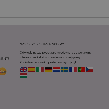
ywany przez usługę
zapamiętywania
h zgody użytkownika
 konieczne, aby baner
m działał
ywany w celu
nia treści w
y ładowały się
ywany w celu
NASZE POZOSTAŁE SKLEPY
nia treści w
y ładowały się
Odwiedź nasze pozostałe międzynarodowe strony
internetowe i złóż zamówienie z całej gamy
z aplikacje oparte
Puckotora w swoim preferowanym języku.
dentyfikator
a używany do
 użytkownika.
enerowana losowo,
być specyficzny dla
ykładem jest
zalogowanego
ronami.
atory produktów
 produktów w celu
ywany w celu