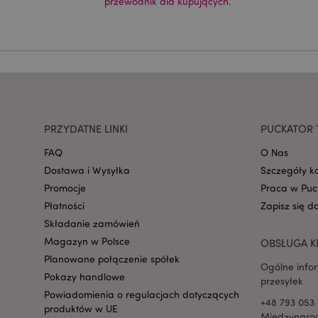
CookieScriptConse
przewodnik dla kupujących.
mage-cache-storage
invalidation
form_key
PRZYDATNE LINKI
PUCKATOR 
FAQ
O Nas
Dostawa i Wysyłka
Szczegóły k
PHPSESSID
Promocje
Praca w Puc
Płatności
Zapisz się d
Składanie zamówień
Magazyn w Polsce
OBSŁUGA K
Planowane połączenie spółek
Ogólne info
recently_viewed_pr
Pokazy handlowe
przesyłek
Powiadomienia o regulacjach dotyczących
+48 793 053 
produktów w UE
mage-cache-storag
Międzynarod