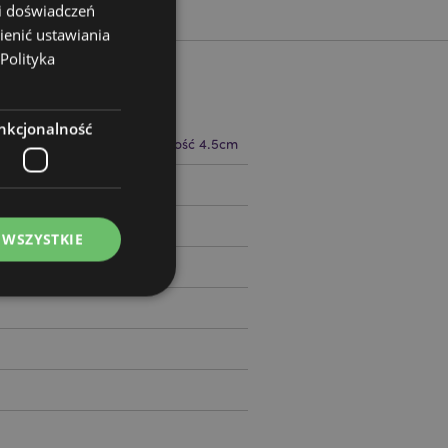
 i doświadczeń
ienić ustawiania
Polityka
nkcjonalność
18cm Szerokość 14cm Wysokość 4.5cm
84203
 WSZYSTKIE
ądzanie kontami.