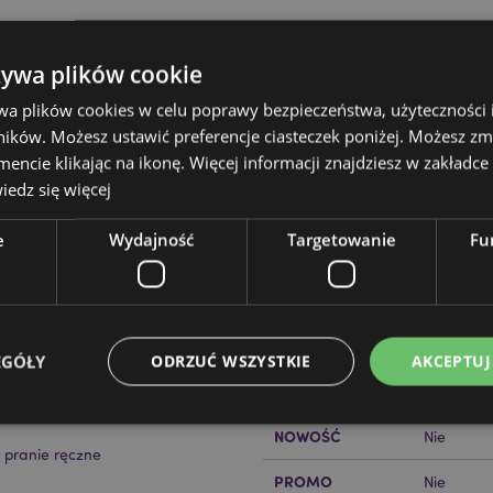
żywa plików cookie
wa plików cookies w celu poprawy bezpieczeństwa, użyteczności
ików. Możesz ustawić preferencje ciasteczek poniżej. Możesz zm
cie klikając na ikonę. Więcej informacji znajdziesz w zakładce 
Cechy produktu
edz się więcej
Więcej
Wymiary
Wysokość
informacji
e
Wydajność
Targetowanie
Fu
Kod Kreskowy EAN
iał)
50550715
Ilość w kartonie
30
Waga (kg)
0.240000
EGÓŁY
ODRZUĆ WSZYSTKIE
AKCEPTUJ
WYPRZEDAŻ
Nie
NOWOŚĆ
Nie
o pranie ręczne
Niezbędne
Wydajność
Targetowanie
Funkcjonalność
PROMO
Nie