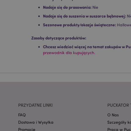
Niezbędne pliki cook
Nadaje się do prasowania:
Nie
Nazwa
Nadaje się do suszenia w suszarce bębnowej:
Ni
Sezonowe produkty/okazje świąteczne:
Hallow
CookieScriptConse
Zasoby dotyczące produktów:
Chcesz wiedzieć więcej na temat zakupów w Pu
przewodnik dla kupujących.
mage-cache-storage
invalidation
form_key
PHPSESSID
PRZYDATNE LINKI
PUCKATOR 
FAQ
O Nas
Dostawa i Wysyłka
Szczegóły k
Promocje
Praca w Puc