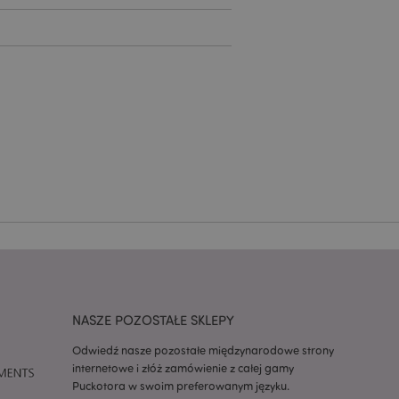
ądzanie kontami.
ywany przez usługę
zapamiętywania
h zgody użytkownika
 konieczne, aby baner
m działał
ywany w celu
nia treści w
y ładowały się
ywany w celu
nia treści w
y ładowały się
z aplikacje oparte
dentyfikator
NASZE POZOSTAŁE SKLEPY
a używany do
 użytkownika.
enerowana losowo,
Odwiedź nasze pozostałe międzynarodowe strony
być specyficzny dla
internetowe i złóż zamówienie z całej gamy
ykładem jest
zalogowanego
Puckotora w swoim preferowanym języku.
ronami.