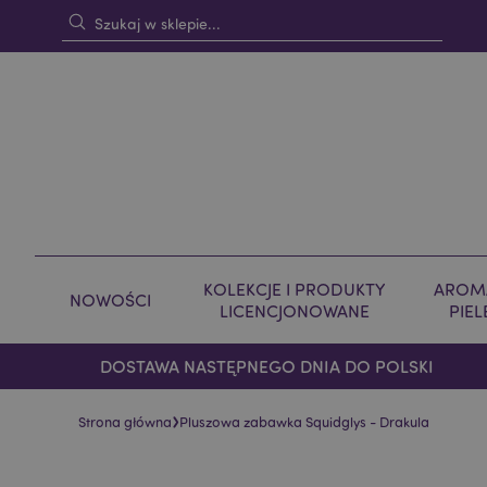
KOLEKCJE I PRODUKTY
AROMA
NOWOŚCI
LICENCJONOWANE
PIE
DOSTAWA NASTĘPNEGO DNIA DO POLSKI
›
Strona główna
Pluszowa zabawka Squidglys - Drakula
Skip
Skip
to
to