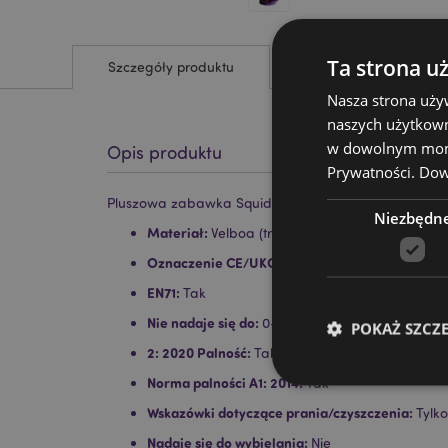
Ta strona u
Szczegóły produktu
Nasza strona uży
naszych użytkown
w dowolnym momen
Opis produktu
Prywatności.
Dowi
Pluszowa zabawka Squidglys - Drakula
Niezbędn
Materiał:
Velboa (trwały, miękki pluszowy mater
Oznaczenie CE/UKCA:
Tak
EN71:
Tak
Nie nadaje się do:
0–3 lat
POKAŻ SZCZ
2: 2020 Palność:
Tak
Norma palności A1: 2014:
Tak
Wskazówki dotyczące prania/czyszczenia:
Tylk
Nadaje się do wybielania:
Nie