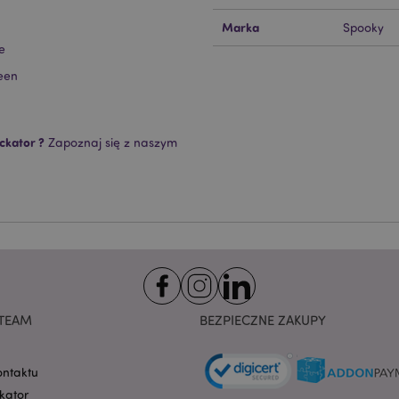
ie pozwalają na sprawne funkcjonowanie strony. Należą do nich loginy klientów i zarz
Marka
Spooky
Provider
/
Okres
Opis
e
Domena
przechowywania
een
nt
1 miesiąc
Ten plik cookie jest uż
CookieScript
Cookie-Script.com do 
.puckator.pl
preferencji dotyczącyc
na pliki cookie. Jest to
cookie Cookie-Script.co
ckator ?
Zapoznaj się z naszym
poprawnie.
-section-
1 dzień
Ten plik cookie jest uż
Adobe Inc.
ułatwienia przechowywa
www.puckator.pl
przeglądarce, aby stron
szybciej.
Google Privacy Policy
1 dzień 16
Ten plik cookie jest uż
Adobe Inc.
godzin
ułatwienia przechowywa
.www.puckator.pl
przeglądarce, aby stron
szybciej.
1 dzień 16
Cookie generowane prze
PHP.net
godzin
na języku PHP. Jest to i
.www.puckator.pl
TEAM
BEZPIECZNE ZAKUPY
ogólnego przeznaczeni
obsługi zmiennych sesji
Zwykle jest to liczba g
sposób jej użycia może 
witryny, ale dobrym prz
ontaktu
utrzymywanie statusu 
kator
użytkownika między st