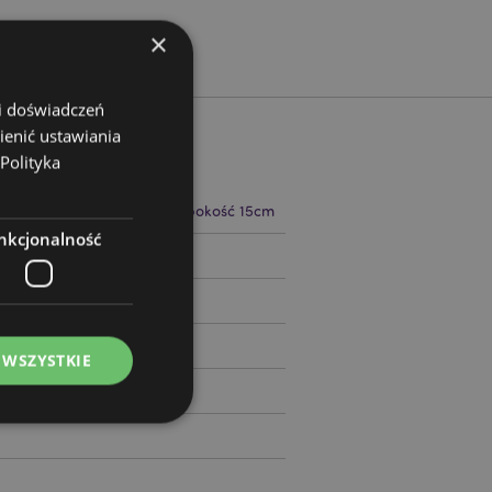
×
 i doświadczeń
ienić ustawiania
Polityka
 24cm Szerokość 20cm Głębokość 15cm
nkcjonalność
13503
 WSZYSTKIE