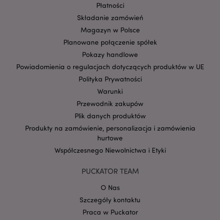
Płatności
Składanie zamówień
Magazyn w Polsce
Planowane połączenie spółek
Pokazy handlowe
Powiadomienia o regulacjach dotyczących produktów w UE
Polityka Prywatności
Google
Warunki
mage-cache-storage-section-
Adobe Inc.
Privacy Policy
Przewodnik zakupów
invalidation
www.puckator.pl
Plik danych produktów
Produkty na zamówienie, personalizacja i zamówienia
hurtowe
Współczesnego Niewolnictwa i Etyki
form_key
1 
Adobe Inc.
PUCKATOR TEAM
.www.puckator.pl
O Nas
Szczegóły kontaktu
Praca w Puckator