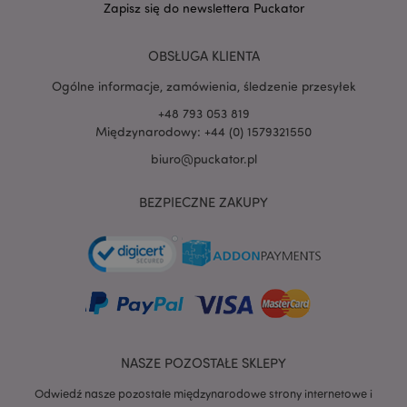
Zapisz się do newslettera Puckator
PHPSESSID
1 
PHP.net
.www.puckator.pl
OBSŁUGA KLIENTA
Ogólne informacje, zamówienia, śledzenie przesyłek
+48 793 053 819
Międzynarodowy: +44 (0) 1579321550
biuro@puckator.pl
BEZPIECZNE ZAKUPY
NASZE POZOSTAŁE SKLEPY
recently_viewed_product
Adobe Inc.
Odwiedź nasze pozostałe międzynarodowe strony internetowe i
www.puckator.pl