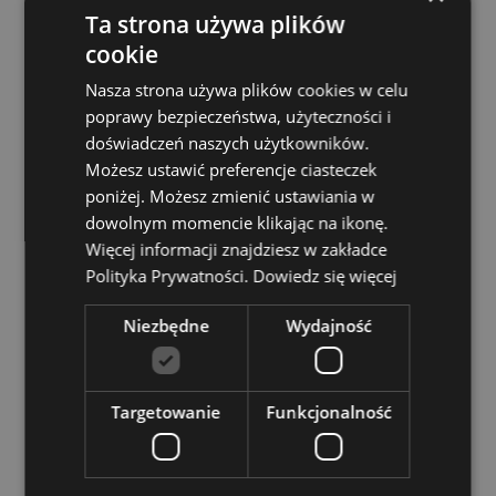
Nie nadaje się do:
0–3 lat
Ta strona używa plików
A1:2014 Palność:
Tak
cookie
Norma palności A1:2014:
Tak
Nasza strona używa plików cookies w celu
Wskazówki dotyczące prania/czyszczenia:
Tylko pranie
poprawy bezpieczeństwa, użyteczności i
ręczne
doświadczeń naszych użytkowników.
Nadaje się do wybielania:
Nie
Możesz ustawić preferencje ciasteczek
Nadaje się do prasowania:
Nie
poniżej. Możesz zmienić ustawiania w
dowolnym momencie klikając na ikonę.
Nadaje się do suszenia w suszarce bębnowej:
Nie
Więcej informacji znajdziesz w zakładce
Polityka Prywatności.
Dowiedz się więcej
Zasoby dotyczące produktów:
Chcesz wiedzieć więcej na temat zakupów w Puckator
Niezbędne
Wydajność
?
Zapoznaj się z naszym
przewodnik dla kupujących.
Cechy produktu
Targetowanie
Funkcjonalność
Więcej
Wysokość 29cm Szerokość 24cm Głębokość 13cm
informacji
5055071508004
30