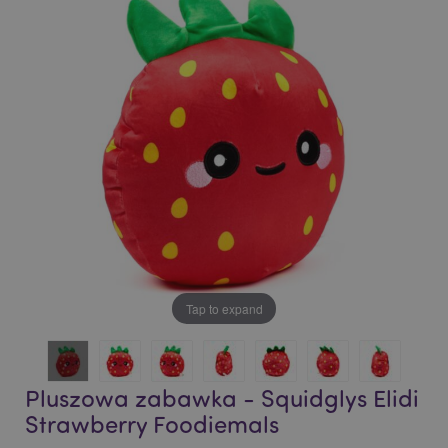
end
beginning
of
of
the
the
images
images
gallery
gallery
Tap to expand
Pluszowa zabawka - Squidglys Elidi
Strawberry Foodiemals