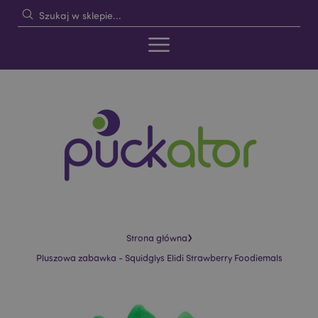
›
Strona główna
Pluszowa zabawka - Squidglys Elidi Strawberry Foodiemals
Skip
Skip
to
to
the
the