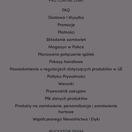
PRZYDATNE LINKI
.puckator.pl
FAQ
Dostawa i Wysyłka
Promocje
Płatności
Składanie zamówień
Magazyn w Polsce
Planowane połączenie spółek
Pokazy handlowe
Google
Powiadomienia o regulacjach dotyczących produktów w UE
mage-cache-storage-section-
Adobe Inc.
Privacy Policy
Polityka Prywatności
invalidation
www.puckator.pl
Warunki
Przewodnik zakupów
Plik danych produktów
Produkty na zamówienie, personalizacja i zamówienia
hurtowe
form_key
1 
Adobe Inc.
.www.puckator.pl
Współczesnego Niewolnictwa i Etyki
PUCKATOR TEAM