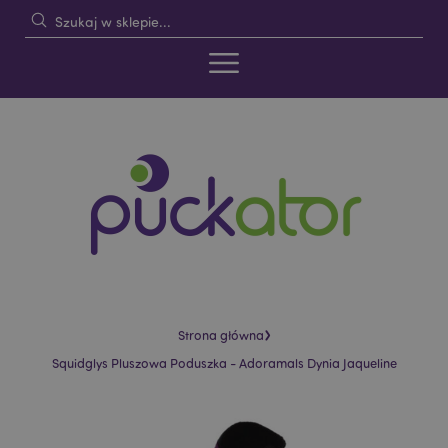
›
Strona główna
Squidglys Pluszowa Poduszka - Adoramals Dynia Jaqueline
Skip
Skip
to
to
the
the