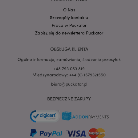
O Nas
Szczegóły kontaktu
PHPSESSID
1 
PHP.net
Praca w Puckator
.www.puckator.pl
Zapisz się do newslettera Puckator
OBSŁUGA KLIENTA
Ogólne informacje, zamówienia, śledzenie przesyłek
+48 793 053 819
Międzynarodowy: +44 (0) 1579321550
biuro@puckator.pl
BEZPIECZNE ZAKUPY