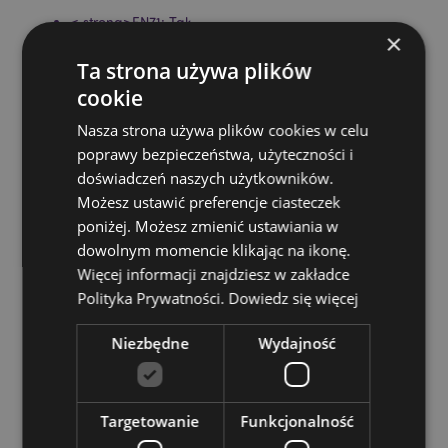
< strong>EN71: Tak
×
Nie nadaje się dla:
0–3 lat
Ta strona używa plików
A1:2014 Palność:
Tak
cookie
Norma palności A1:2014:
Tak
Nasza strona używa plików cookies w celu
Wskazówki dotyczące prania/czyszczenia:
Tylko pranie
poprawy bezpieczeństwa, użyteczności i
ręczne
doświadczeń naszych użytkowników.
Nadaje się do wybielania:
Nie
Możesz ustawić preferencje ciasteczek
Nadaje się do prasowania:
Nie
poniżej. Możesz zmienić ustawiania w
dowolnym momencie klikając na ikonę.
Nadaje się do suszenia w suszarce bębnowej:
Nie
Więcej informacji znajdziesz w zakładce
Sezonowe produkty/okazje świąteczne:
Halloween
Polityka Prywatności.
Dowiedz się więcej
Zasoby dotyczące produktów:
Niezbędne
Wydajność
Chcesz wiedzieć więcej na temat zakupów w Puckator
?
Zapoznaj się z naszym
przewodnik dla kupujących.
Targetowanie
Funkcjonalność
Cechy produktu