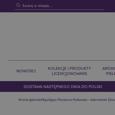
KOLEKCJE I PRODUKTY
AROMA
NOWOŚCI
LICENCJONOWANE
PIE
DOSTAWA NASTĘPNEGO DNIA DO POLSKI
›
Strona główna
Squidglys Pluszowa Poduszka - Adoramals Żółw
Skip
Skip
to
to