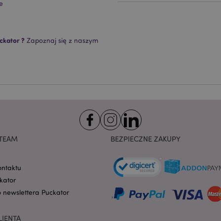
Provider
/
Okres
e
Opis
Domena
przechowywania
nt
1 miesiąc
Ten plik cookie jest uż
CookieScript
Cookie-Script.com do 
.puckator.pl
preferencji dotyczącyc
ckator ?
Zapoznaj się z naszym
na pliki cookie. Jest to
cookie Cookie-Script.co
poprawnie.
-section-
1 dzień
Ten plik cookie jest uż
Adobe Inc.
ułatwienia przechowywa
www.puckator.pl
przeglądarce, aby stron
szybciej.
Google Privacy Policy
1 dzień 16
Ten plik cookie jest uż
Adobe Inc.
godzin
ułatwienia przechowywa
.www.puckator.pl
przeglądarce, aby stron
szybciej.
TEAM
BEZPIECZNE ZAKUPY
1 dzień 16
Cookie generowane prze
PHP.net
godzin
na języku PHP. Jest to i
.www.puckator.pl
ogólnego przeznaczeni
obsługi zmiennych sesji
ontaktu
Zwykle jest to liczba g
sposób jej użycia może 
kator
witryny, ale dobrym prz
o newslettera Puckator
utrzymywanie statusu 
użytkownika między st
oduct
1 dzień
Przechowuje identyfik
Adobe Inc.
LIENTA
ostatnio przeglądanych
www.puckator.pl