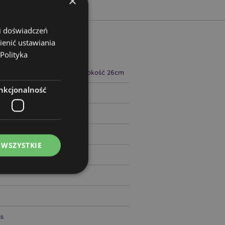
×
 i doświadczeń
ienić ustawiania
Polityka
 13cm Szerokość 14cm Głębokość 26cm
nkcjonalność
97149
 WSZYSTKIE
ądzanie kontami.
s