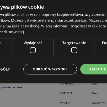
żywa plików cookie
wa plików cookies w celu poprawy bezpieczeństwa, użyteczności
ików. Możesz ustawić preferencje ciasteczek poniżej. Możesz zm
Cechy produktu
cie klikając na ikonę. Więcej informacji znajdziesz w zakładce 
edz się więcej
Więcej
Wymiary
Wysokość
informacji
s
e
Wydajność
Targetowanie
Fu
Kod Kreskowy EAN
iał)
50550717
Ilość w kartonie
12
Waga (kg)
0.223000
EGÓŁY
ODRZUĆ WSZYSTKIE
AKCEPTUJ
WYPRZEDAŻ
Tak
NOWOŚĆ
Nie
o pranie ręczne
Niezbędne
Wydajność
Targetowanie
Funkcjonalność
PROMO
Nie
ie pozwalają na sprawne funkcjonowanie strony. Należą do nich loginy klientów i zarz
Marka
Adoramal