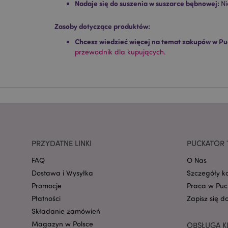
Nadaje się do suszenia w suszarce bębnowej:
Ni
Nazwa
Zasoby dotyczące produktów:
CookieScriptConse
Chcesz wiedzieć więcej na temat zakupów w Pu
przewodnik dla kupujących.
mage-cache-storage
invalidation
form_key
PRZYDATNE LINKI
PUCKATOR 
PHPSESSID
FAQ
O Nas
Dostawa i Wysyłka
Szczegóły k
Promocje
Praca w Puc
Płatności
Zapisz się d
Składanie zamówień
recently_viewed_pr
Magazyn w Polsce
OBSŁUGA K