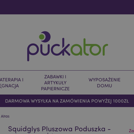
ZABAWKI I
TERAPIA I
WYPOSAŻENIE
ARTYKUŁY
LĘGNACJA
DOMU
PAPIERNICZE
DARMOWA WYSYŁKA NA ZAMÓWIENIA POWYŻEJ 1000ZŁ
 Altas
Squidglys Pluszowa Poduszka -
Za