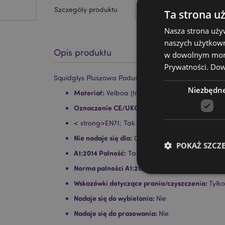
Szczegóły produktu
Ta strona u
Nasza strona uży
naszych użytkown
Opis produktu
w dowolnym momen
Prywatności.
Dowi
Squidglys Pluszowa Poduszka - Adoramals Żółw Alta
Niezbędn
Materiał:
Velboa (trwały miękki pluszowy mater
Oznaczenie CE/UKCA:
Tak
< strong>EN71: Tak
Nie nadaje się dla:
0–3 lat
POKAŻ SZCZ
A1:2014 Palność:
Tak
Norma palności A1:2014:
Tak
Wskazówki dotyczące prania/czyszczenia:
Tylk
Nadaje się do wybielania:
Nie
Nadaje się do prasowania:
Niezbędne pliki cook
Nie