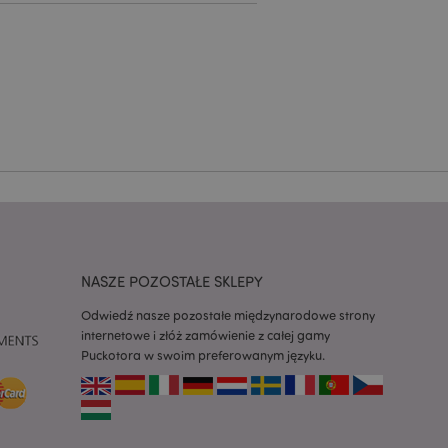
ywany przez usługę
zapamiętywania
h zgody użytkownika
 konieczne, aby baner
m działał
ywany w celu
nia treści w
y ładowały się
ywany w celu
nia treści w
y ładowały się
NASZE POZOSTAŁE SKLEPY
z aplikacje oparte
dentyfikator
Odwiedź nasze pozostałe międzynarodowe strony
a używany do
 użytkownika.
internetowe i złóż zamówienie z całej gamy
enerowana losowo,
Puckotora w swoim preferowanym języku.
być specyficzny dla
ykładem jest
zalogowanego
ronami.
atory produktów
 produktów w celu