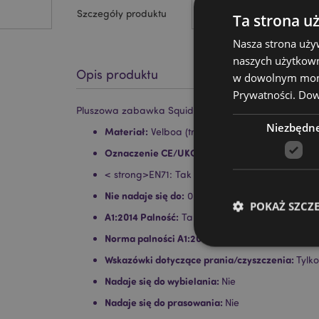
Szczegóły produktu
Ta strona u
Nasza strona uży
naszych użytkown
Opis produktu
w dowolnym momen
Prywatności.
Dowi
Pluszowa zabawka Squidglys Tony the Pizza Foodie
Niezbędn
Materiał:
Velboa (trwały miękki pluszowy mater
Oznaczenie CE/UKCA:
Tak
< strong>EN71: Tak
Nie nadaje się do:
0–3 lat
POKAŻ SZCZ
A1:2014 Palność:
Tak
Norma palności A1:2014:
Tak
Wskazówki dotyczące prania/czyszczenia:
Tylk
Nadaje się do wybielania:
Nie
Nadaje się do prasowania:
Niezbędne pliki cook
Nie