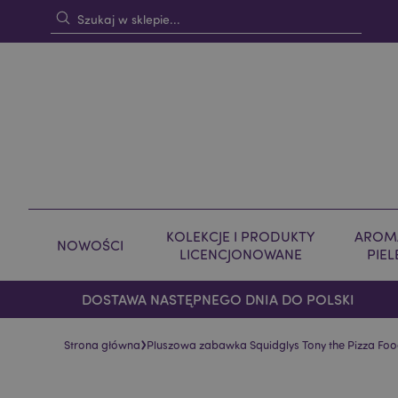
KOLEKCJE I PRODUKTY
AROMA
NOWOŚCI
LICENCJONOWANE
PIE
DOSTAWA NASTĘPNEGO DNIA DO POLSKI
›
Strona główna
Pluszowa zabawka Squidglys Tony the Pizza Fo
Skip
Skip
to
to