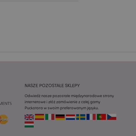
ywany przez usługę
zapamiętywania
h zgody użytkownika
 konieczne, aby baner
m działał
ywany w celu
nia treści w
y ładowały się
ywany w celu
nia treści w
y ładowały się
NASZE POZOSTAŁE SKLEPY
z aplikacje oparte
dentyfikator
Odwiedź nasze pozostałe międzynarodowe strony
a używany do
 użytkownika.
internetowe i złóż zamówienie z całej gamy
enerowana losowo,
Puckotora w swoim preferowanym języku.
być specyficzny dla
ykładem jest
zalogowanego
ronami.
atory produktów
 produktów w celu