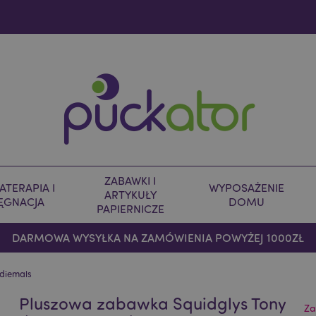
ZABAWKI I
TERAPIA I
WYPOSAŻENIE
ARTYKUŁY
LĘGNACJA
DOMU
PAPIERNICZE
DARMOWA WYSYŁKA NA ZAMÓWIENIA POWYŻEJ 1000ZŁ
odiemals
Pluszowa zabawka Squidglys Tony
Za