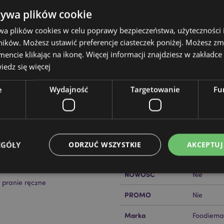
żywa plików cookie
wa plików cookies w celu poprawy bezpieczeństwa, użyteczności
ików. Możesz ustawić preferencje ciasteczek poniżej. Możesz zm
Cechy produktu
cie klikając na ikonę. Więcej informacji znajdziesz w zakładce 
edz się więcej
Więcej
Wymiary
Wysokość
informacji
mals
e
Wydajność
Targetowanie
Fu
Kod Kreskowy EAN
iał)
50550717
Ilość w kartonie
30
Waga (kg)
0.261000
EGÓŁY
ODRZUĆ WSZYSTKIE
AKCEPTUJ
WYPRZEDAŻ
Nie
NOWOŚĆ
Nie
o pranie ręczne
Niezbędne
Wydajność
Targetowanie
Funkcjonalność
PROMO
Nie
ie pozwalają na sprawne funkcjonowanie strony. Należą do nich loginy klientów i zarz
Marka
Foodiema