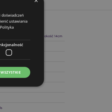
×
 i doświadczeń
ienić ustawiania
Polityka
 22cm Szerokość 20cm Głębokość 14cm
nkcjonalność
97057
 WSZYSTKIE
ądzanie kontami.
ls