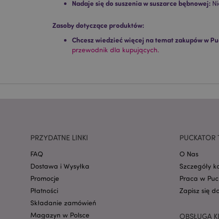
Nadaje się do suszenia w suszarce bębnowej:
Ni
Nazwa
Zasoby dotyczące produktów:
CookieScriptConse
Chcesz wiedzieć więcej na temat zakupów w Pu
przewodnik dla kupujących.
mage-cache-storage
invalidation
form_key
PRZYDATNE LINKI
PUCKATOR 
PHPSESSID
FAQ
O Nas
Dostawa i Wysyłka
Szczegóły k
Promocje
Praca w Puc
Płatności
Zapisz się d
Składanie zamówień
recently_viewed_pr
Magazyn w Polsce
OBSŁUGA K