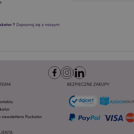
Provider
/
Okres
e
Opis
Domena
przechowywania
nt
1 miesiąc
Ten plik cookie jest uż
CookieScript
Cookie-Script.com do 
.puckator.pl
preferencji dotyczącyc
ckator ?
Zapoznaj się z naszym
na pliki cookie. Jest to
cookie Cookie-Script.co
poprawnie.
-section-
1 dzień
Ten plik cookie jest uż
Adobe Inc.
ułatwienia przechowywa
www.puckator.pl
przeglądarce, aby stron
szybciej.
Google Privacy Policy
1 dzień 16
Ten plik cookie jest uż
Adobe Inc.
godzin
ułatwienia przechowywa
.www.puckator.pl
przeglądarce, aby stron
szybciej.
TEAM
BEZPIECZNE ZAKUPY
1 dzień 16
Cookie generowane prze
PHP.net
godzin
na języku PHP. Jest to i
.www.puckator.pl
ogólnego przeznaczeni
obsługi zmiennych sesji
ontaktu
Zwykle jest to liczba g
sposób jej użycia może 
kator
witryny, ale dobrym prz
o newslettera Puckator
utrzymywanie statusu 
użytkownika między st
oduct
1 dzień
Przechowuje identyfik
Adobe Inc.
LIENTA
ostatnio przeglądanych
www.puckator.pl