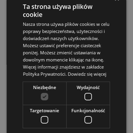
Ta strona używa plików
Nadaje się do prasowania:
Nie
cookie
Nadaje się do suszenia w suszarce:
Nie
Nasza strona używa plików cookies w celu
Zasoby dotyczące produktów:
poprawy bezpieczeństwa, użyteczności i
doświadczeń naszych użytkowników.
Chcesz wiedzieć więcej na temat zakupów w Puckator
?
Zapoznaj się z naszym
przewodnik dla kupujących.
Możesz ustawić preferencje ciasteczek
poniżej. Możesz zmienić ustawiania w
Baterie i zasoby elektryczne:
Zapoznaj się z naszymi
obszernymi zasobami dotyczącymi akumulatorów i
dowolnym momencie klikając na ikonę.
produktów elektrycznych, w tym niezbędnymi
Więcej informacji znajdziesz w zakładce
wytycznymi dotyczącymi bezpieczeństwa i
Polityka Prywatności.
Dowiedz się więcej
wskazówkami dotyczącymi odpowiedzialnej utylizacji.
Kiknij tutaj
aby dowiedzieć się więcej.
Niezbędne
Wydajność
Cechy produktu
Targetowanie
Funkcjonalność
Więcej
Wysokość 16cm Szerokość 15cm Głębokość 10cm
informacji
Otwarty 16 x 28 x 6cm
5055071785412
56