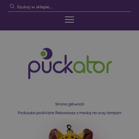
›
Strona główna
Poduszka podróżna Relaxeazzz z maską na oczy lampart
Skip
Skip
to
to
the
the