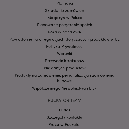
Płatności
Składanie zamówień
Magazyn w Polsce
Planowane połączenie spółek
Pokazy handlowe
Powiadomienia o regulacjach dotyczących produktów w UE
Polityka Prywatności
Google
Warunki
mage-cache-storage-section-
Adobe Inc.
Privacy Policy
Przewodnik zakupów
invalidation
www.puckator.pl
Plik danych produktów
Produkty na zamówienie, personalizacja i zamówienia
hurtowe
Współczesnego Niewolnictwa i Etyki
form_key
1 
Adobe Inc.
PUCKATOR TEAM
.www.puckator.pl
O Nas
Szczegóły kontaktu
Praca w Puckator