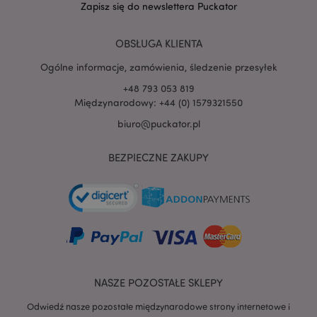
Zapisz się do newslettera Puckator
PHPSESSID
1 
PHP.net
.www.puckator.pl
OBSŁUGA KLIENTA
Ogólne informacje, zamówienia, śledzenie przesyłek
+48 793 053 819
Międzynarodowy: +44 (0) 1579321550
biuro@puckator.pl
BEZPIECZNE ZAKUPY
NASZE POZOSTAŁE SKLEPY
recently_viewed_product
Adobe Inc.
Odwiedź nasze pozostałe międzynarodowe strony internetowe i
www.puckator.pl