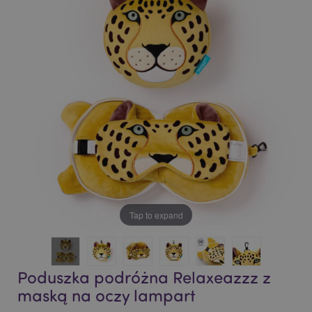
end
beginning
of
of
the
the
images
images
gallery
gallery
Tap to expand
Poduszka podróżna Relaxeazzz z
maską na oczy lampart