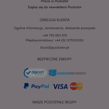
Praca w Puckator
Zapisz się do newslettera Puckator
PHPSESSID
1 
PHP.net
.www.puckator.pl
OBSŁUGA KLIENTA
Ogólne informacje, zamówienia, śledzenie przesyłek
+48 793 053 819
Międzynarodowy: +44 (0) 1579321550
biuro@puckator.pl
BEZPIECZNE ZAKUPY
NASZE POZOSTAŁE SKLEPY
recently_viewed_product
Adobe Inc.