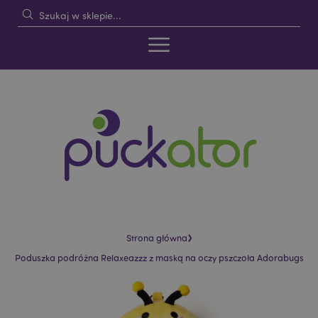
›
Strona główna
Poduszka podróżna Relaxeazzz z maską na oczy pszczoła Adorabugs
Skip
Skip
to
to
the
the