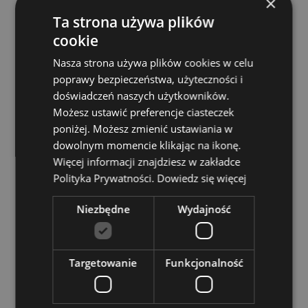
×
Nadaje się do wybielania:
Nie
Ta strona używa plików
Nadaje się do prasowania:
Nie
cookie
Nadaje się do suszenia w suszarce:
Nie
Nasza strona używa plików cookies w celu
poprawy bezpieczeństwa, użyteczności i
Zasoby dotyczące produktów:
doświadczeń naszych użytkowników.
Chcesz wiedzieć więcej na temat zakupów w Puckator
Możesz ustawić preferencje ciasteczek
?
Zapoznaj się z naszym
przewodnik dla kupujących.
poniżej. Możesz zmienić ustawiania w
Baterie i zasoby elektryczne:
Zapoznaj się z naszymi
dowolnym momencie klikając na ikonę.
obszernymi zasobami dotyczącymi akumulatorów i
Więcej informacji znajdziesz w zakładce
produktów elektrycznych, w tym niezbędnymi
Polityka Prywatności.
Dowiedz się więcej
wytycznymi dotyczącymi bezpieczeństwa i
wskazówkami dotyczącymi odpowiedzialnej utylizacji.
Kiknij tutaj
aby dowiedzieć się więcej.
Niezbędne
Wydajność
Cechy produktu
Targetowanie
Funkcjonalność
Więcej
Wysokość 14.5cm Szerokość 20cm Głębokość
informacji
11cm Otwarty 15x28x7cm
5055071779190