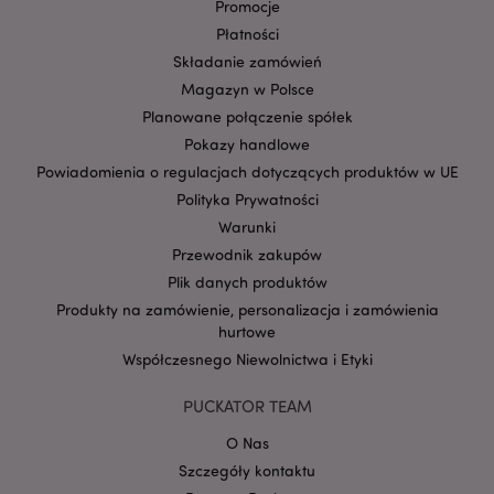
Promocje
Płatności
Składanie zamówień
Magazyn w Polsce
Planowane połączenie spółek
Pokazy handlowe
Powiadomienia o regulacjach dotyczących produktów w UE
Polityka Prywatności
Google
Warunki
mage-cache-storage-section-
Adobe Inc.
Privacy Policy
invalidation
www.puckator.pl
Przewodnik zakupów
Plik danych produktów
Produkty na zamówienie, personalizacja i zamówienia
hurtowe
Współczesnego Niewolnictwa i Etyki
form_key
1 
Adobe Inc.
.www.puckator.pl
PUCKATOR TEAM
O Nas
Szczegóły kontaktu