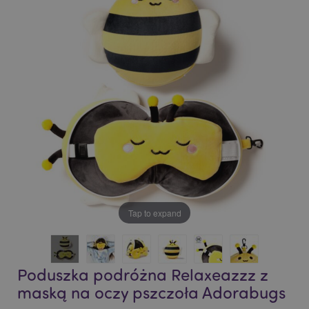
end
beginning
of
of
the
the
images
images
gallery
gallery
Tap to expand
Poduszka podróżna Relaxeazzz z
maską na oczy pszczoła Adorabugs