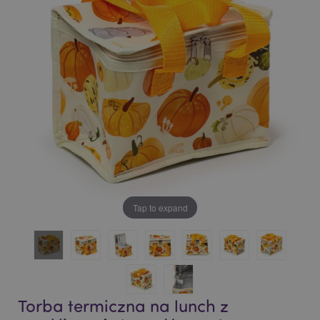
of
of
the
the
images
images
gallery
gallery
Tap to expand
Torba termiczna na lunch z