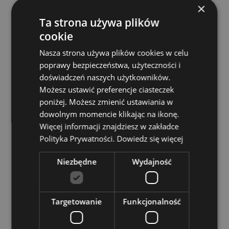
×
izolowana torba termoizolacyjna z 2 uchwytami.
Dłużej utrzymuje ciepło lub chłód żywności oraz
Ta strona używa plików
zachowuje świeżość.
cookie
Do wielokrotnego użytku:
tak
Nasza strona używa plików cookies w celu
Kwalifikacje ekologiczne:
Wykonane z plastikowych
poprawy bezpieczeństwa, użyteczności i
butelek pochodzących z recyklingu .
doświadczeń naszych użytkowników.
Możesz ustawić preferencje ciasteczek
Zasoby dotyczące produktów:
poniżej. Możesz zmienić ustawiania w
Chcesz wiedzieć więcej na temat zakupów w Puckator
dowolnym momencie klikając na ikonę.
?
Zapoznaj się z naszym
przewodnik dla kupujących.
Więcej informacji znajdziesz w zakładce
Polityka Prywatności.
Dowiedz się więcej
Niezbędne
Wydajność
Targetowanie
Funkcjonalność
Cechy produktu
Więcej
Wysokość 15cm Szerokość 20cm Głębokość 14cm