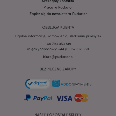
Szczegóły kontaktu
Praca w Puckator
Zapisz się do newslettera Puckator
PHPSESSID
1 
PHP.net
.www.puckator.pl
OBSŁUGA KLIENTA
Ogólne informacje, zamówienia, śledzenie przesyłek
+48 793 053 819
Międzynarodowy: +44 (0) 1579321550
biuro@puckator.pl
BEZPIECZNE ZAKUPY
NASZE POZOSTAŁE SKLEPY
recently_viewed_product
Adobe Inc.