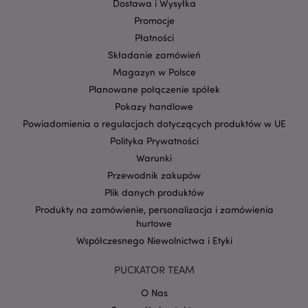
Dostawa i Wysyłka
Promocje
Płatności
Składanie zamówień
Magazyn w Polsce
Planowane połączenie spółek
Pokazy handlowe
Powiadomienia o regulacjach dotyczących produktów w UE
Polityka Prywatności
Google
mage-cache-storage-section-
Adobe Inc.
Privacy Policy
Warunki
invalidation
www.puckator.pl
Przewodnik zakupów
Plik danych produktów
Produkty na zamówienie, personalizacja i zamówienia
hurtowe
Współczesnego Niewolnictwa i Etyki
form_key
1 
Adobe Inc.
.www.puckator.pl
PUCKATOR TEAM
O Nas