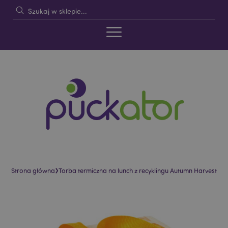
›
Strona główna
Torba termiczna na lunch z recyklingu Autumn Harvest
Skip
Skip
to
to
the
the
end
beginning