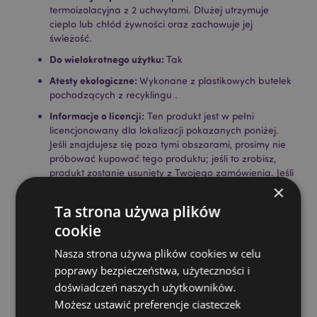
termoizolacyjna z 2 uchwytami. Dłużej utrzymuje
ciepło lub chłód żywności oraz zachowuje jej
świeżość.
Do wielokrotnego użytku:
Tak
Atesty ekologiczne:
Wykonane z plastikowych butelek
pochodzących z recyklingu .
Informacje o licencji:
Ten produkt jest w pełni
licencjonowany dla lokalizacji pokazanych poniżej.
Jeśli znajdujesz się poza tymi obszarami, prosimy nie
próbować kupować tego produktu; jeśli to zrobisz,
produkt zostanie usunięty z Twojego zamówienia. Jeśli
potrzebujesz więcej informacji, skontaktuj się z naszym
×
zespołem obsługi klienta.
Ta strona używa plików
Terytoria objęte licencją:
Wyspy Alandzkie, Austria,
cookie
Azory (Portugalia), Baleary (Hiszpania), Belgia,
Bermudy, Bułgaria, Wyspy Kanaryjskie (Hiszpania),
Nasza strona używa plików cookies w celu
Ceuta i Melilla, Korsyka (Francja), Chorwacja, Cypr,
poprawy bezpieczeństwa, użyteczności i
Czechy, Dania, Estonia, Finlandia (kontynentalna),
Francja (kontynentalna), Gujana Francuska, Niemcy,
doświadczeń naszych użytkowników.
Gibraltar, Grecja, Gwadelupa, Guernsey (Wyspy
Możesz ustawić preferencje ciasteczek
Normandzkie), Watykan, Węgry, Islandia, Irlandia,