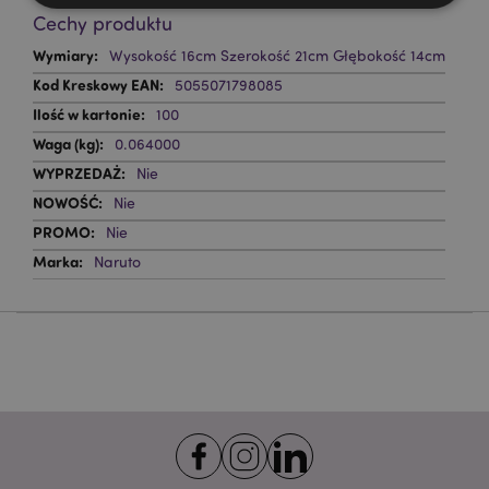
Cechy produktu
Niezbędne
Wydajność
Targetowanie
Więcej
Wysokość 16cm Szerokość 21cm Głębokość 14cm
informacji
Funkcjonalność
5055071798085
100
Niezbędne pliki cookie pozwalają na sprawne
funkcjonowanie strony. Należą do nich loginy
0.064000
klientów i zarządzanie kontami.
Nie
Provider
/
Nazwa
Nie
Domena
prze
Nie
CookieScriptConsent
1
CookieScript
.puckator.pl
Naruto