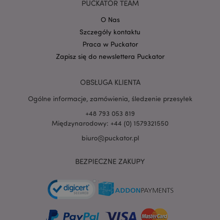
PUCKATOR TEAM
O Nas
Szczegóły kontaktu
Praca w Puckator
Zapisz się do newslettera Puckator
OBSŁUGA KLIENTA
Ogólne informacje, zamówienia, śledzenie przesyłek
+48 793 053 819
Międzynarodowy: +44 (0) 1579321550
recently_viewed_product
Adobe Inc.
www.puckator.pl
biuro@puckator.pl
BEZPIECZNE ZAKUPY
mage-cache-storage
Adobe Inc.
www.puckator.pl