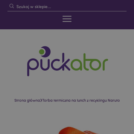
›
Strona główna
Torba termiczna na lunch z recyklingu Naruto
Skip
Skip
to
to
the
the
end
beginning