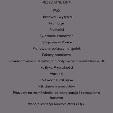
PRZYDATNE LINKI
Google
mage-cache-storage-section-
Adobe Inc.
Privacy Policy
invalidation
www.puckator.pl
FAQ
Dostawa i Wysyłka
Promocje
Płatności
Składanie zamówień
Magazyn w Polsce
form_key
1 
Adobe Inc.
.www.puckator.pl
Planowane połączenie spółek
Pokazy handlowe
Powiadomienia o regulacjach dotyczących produktów w UE
Polityka Prywatności
Warunki
PHPSESSID
1 
PHP.net
Przewodnik zakupów
.www.puckator.pl
Plik danych produktów
Produkty na zamówienie, personalizacja i zamówienia
hurtowe
Współczesnego Niewolnictwa i Etyki