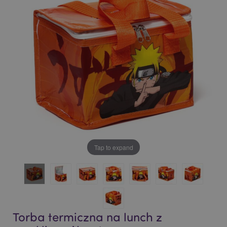
of
of
the
the
images
images
gallery
gallery
Tap to expand
Torba termiczna na lunch z