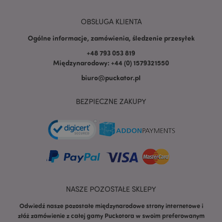
PHPSESSID
1 
PHP.net
OBSŁUGA KLIENTA
.www.puckator.pl
Ogólne informacje, zamówienia, śledzenie przesyłek
+48 793 053 819
Międzynarodowy: +44 (0) 1579321550
biuro@puckator.pl
BEZPIECZNE ZAKUPY
NASZE POZOSTAŁE SKLEPY
Odwiedź nasze pozostałe międzynarodowe strony internetowe i
recently_viewed_product
Adobe Inc.
złóż zamówienie z całej gamy Puckotora w swoim preferowanym
www.puckator.pl