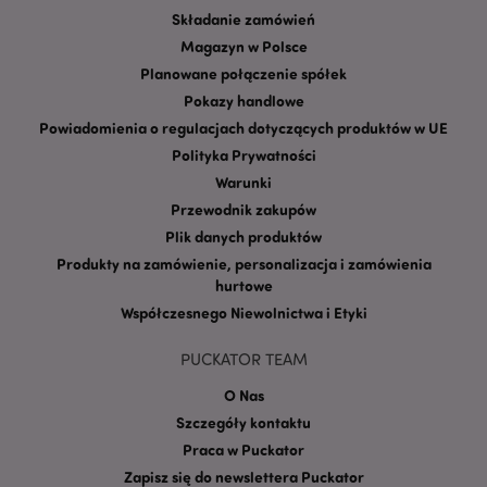
Składanie zamówień
Magazyn w Polsce
Planowane połączenie spółek
Pokazy handlowe
Powiadomienia o regulacjach dotyczących produktów w UE
Polityka Prywatności
Warunki
Google
Przewodnik zakupów
mage-cache-storage-section-
Adobe Inc.
Privacy Policy
invalidation
www.puckator.pl
Plik danych produktów
Produkty na zamówienie, personalizacja i zamówienia
hurtowe
Współczesnego Niewolnictwa i Etyki
PUCKATOR TEAM
form_key
1 
Adobe Inc.
.www.puckator.pl
O Nas
Szczegóły kontaktu
Praca w Puckator
Zapisz się do newslettera Puckator