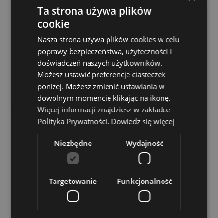
Informacje o licencji:
Ten produkt jest w pełni
Ta strona używa plików
licencjonowany i może być sprzedawany na całym
cookie
świecie.
Nasza strona używa plików cookies w celu
Zasoby dotyczące produktów:
poprawy bezpieczeństwa, użyteczności i
doświadczeń naszych użytkowników.
Chcesz wiedzieć więcej na temat zakupów w Puckator
?
Zapoznaj się z naszym
przewodnik dla kupujących.
Możesz ustawić preferencje ciasteczek
poniżej. Możesz zmienić ustawiania w
Baterie i zasoby elektryczne:
Zapoznaj się z naszymi
dowolnym momencie klikając na ikonę.
obszernymi zasobami dotyczącymi akumulatorów i
produktów elektrycznych, w tym niezbędnymi
Więcej informacji znajdziesz w zakładce
wytycznymi dotyczącymi bezpieczeństwa i
Polityka Prywatności.
Dowiedz się więcej
wskazówkami dotyczącymi odpowiedzialnej utylizacji.
Kiknij tutaj
aby dowiedzieć się więcej.
Niezbędne
Wydajność
Cechy produktu
Targetowanie
Funkcjonalność
Więcej
Wysokość 30cm Szerokość 30cm Głębokość 4cm
informacji
5055071505546
12