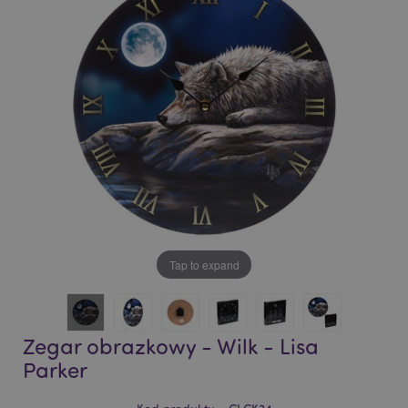
of
of
the
the
images
images
gallery
gallery
Tap to expand
Zegar obrazkowy - Wilk - Lisa
Parker