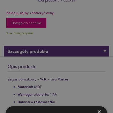
Kod produktu - CLCK34
Zaloguj się by zobaczyć ceny
Dostęp do cennika
2 w magazynie
Szczegóły produktu
Opis produktu
Zegar obrazkowy - Wilk - Lisa Parker
Materiał:
MDF
Wymagana bateria:
1 AA
Bateria w zestawie:
Nie
Możliwość montażu na ścianie:
Tak
×