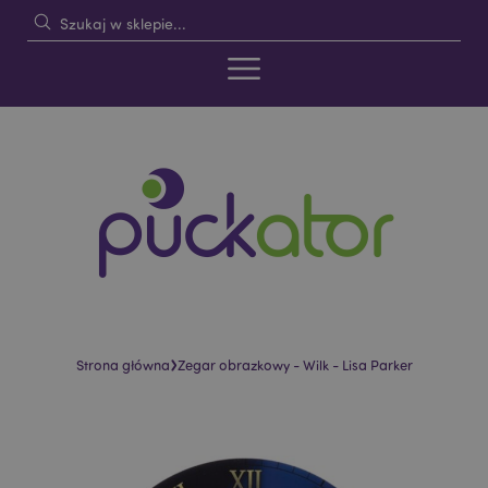
›
Strona główna
Zegar obrazkowy - Wilk - Lisa Parker
Skip
Skip
to
to
the
the
end
beginning