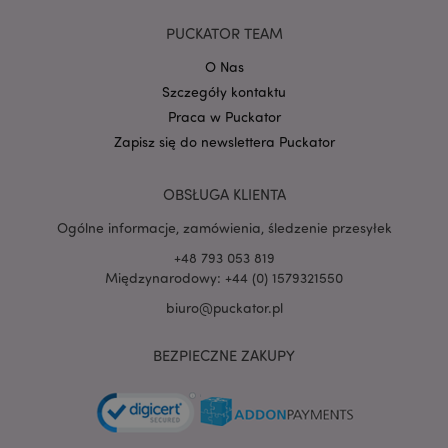
Google
PUCKATOR TEAM
mage-cache-storage-section-
Adobe Inc.
Privacy Policy
invalidation
www.puckator.pl
O Nas
Szczegóły kontaktu
Praca w Puckator
Zapisz się do newslettera Puckator
form_key
1 
Adobe Inc.
OBSŁUGA KLIENTA
.www.puckator.pl
Ogólne informacje, zamówienia, śledzenie przesyłek
+48 793 053 819
Międzynarodowy: +44 (0) 1579321550
biuro@puckator.pl
PHPSESSID
1 
PHP.net
.www.puckator.pl
BEZPIECZNE ZAKUPY