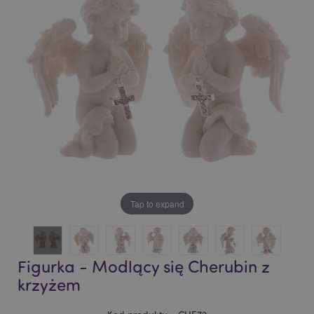
of
of
the
the
images
images
gallery
gallery
Tap to expand
Figurka - Modlący się Cherubin z
krzyżem