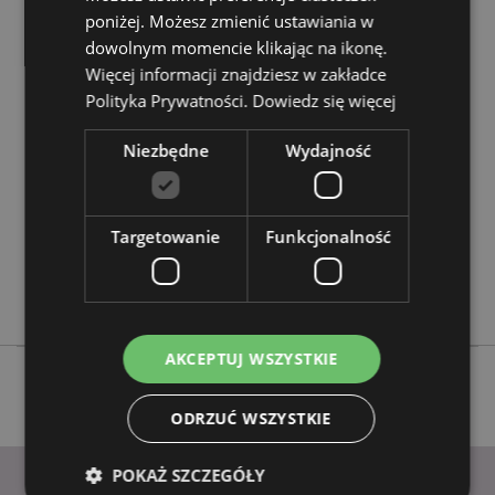
poniżej. Możesz zmienić ustawiania w
dowolnym momencie klikając na ikonę.
Cechy produktu
Więcej informacji znajdziesz w zakładce
Więcej
Wysokość 7.5cm Szerokość 6.5cm Głębokość
Polityka Prywatności.
Dowiedz się więcej
informacji
3.5cm
5055071688225
Niezbędne
Wydajność
96
0.085000
Targetowanie
Nie
Funkcjonalność
Nie
Nie
AKCEPTUJ WSZYSTKIE
ODRZUĆ WSZYSTKIE
POKAŻ SZCZEGÓŁY