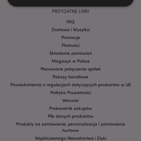
PRZYDATNE LINKI
Niezbędne
Wydajność
Targetowanie
FAQ
Funkcjonalność
Dostawa i Wysyłka
Promocje
Niezbędne pliki cookie pozwalają na sprawne
funkcjonowanie strony. Należą do nich loginy
Płatności
klientów i zarządzanie kontami.
Składanie zamówień
Provider
/
Magazyn w Polsce
Nazwa
Domena
prze
Planowane połączenie spółek
CookieScriptConsent
1
CookieScript
Pokazy handlowe
.puckator.pl
Powiadomienia o regulacjach dotyczących produktów w UE
Polityka Prywatności
Warunki
Przewodnik zakupów
Plik danych produktów
Produkty na zamówienie, personalizacja i zamówienia
hurtowe
Współczesnego Niewolnictwa i Etyki