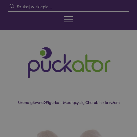
›
Strona główna
Figurka - Modlący się Cherubin z krzyżem
Skip
Skip
to
to
the
the
end
beginning