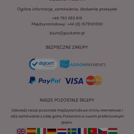
.www.puckator.pl
Ogólne informacje, zamówienia, śledzenie przesyłek
+48 793 053 819
Międzynarodowy: +44 (0) 1579321550
biuro@puckator.pl
BEZPIECZNE ZAKUPY
NASZE POZOSTAŁE SKLEPY
Odwiedź nasze pozostałe międzynarodowe strony internetowe i
złóż zamówienie z całej gamy Puckotora w swoim preferowanym
recently_viewed_product
Adobe Inc.
www.puckator.pl
języku.