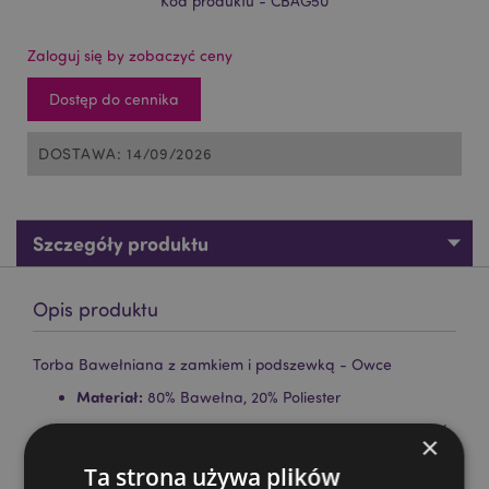
Kod produktu - CBAG50
Zaloguj się by zobaczyć ceny
Dostęp do cennika
DOSTAWA: 14/09/2026
Szczegóły produktu
Opis produktu
Torba Bawełniana z zamkiem i podszewką - Owce
Materiał:
80% Bawełna, 20% Poliester
Informacje o produkcie:
Kolor podszewki może różnić
×
się od pokazanego na zdjęciu.
Ta strona używa plików
Nadaje się do wybielania:
Nie