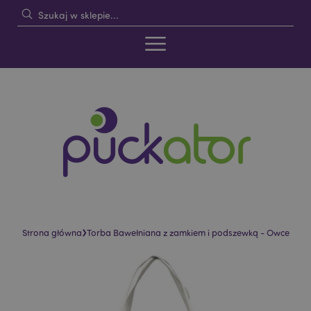
›
Strona główna
Torba Bawełniana z zamkiem i podszewką - Owce
Skip
Skip
to
to
the
the
end
beginning