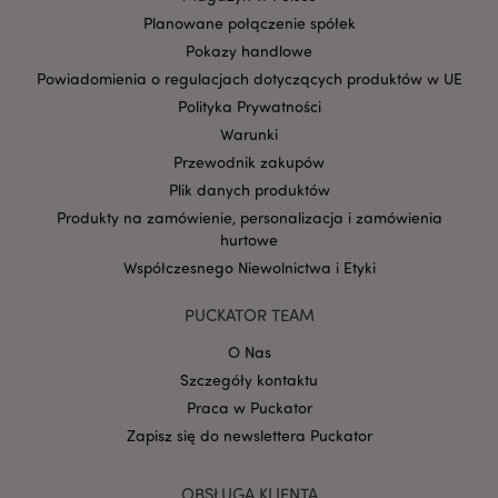
Planowane połączenie spółek
Pokazy handlowe
Powiadomienia o regulacjach dotyczących produktów w UE
Polityka Prywatności
Warunki
Przewodnik zakupów
Google
mage-cache-storage-section-
Adobe Inc.
Privacy Policy
Plik danych produktów
invalidation
www.puckator.pl
Produkty na zamówienie, personalizacja i zamówienia
hurtowe
Współczesnego Niewolnictwa i Etyki
PUCKATOR TEAM
form_key
1 
Adobe Inc.
O Nas
.www.puckator.pl
Szczegóły kontaktu
Praca w Puckator
Zapisz się do newslettera Puckator
OBSŁUGA KLIENTA
PHPSESSID
1 
PHP.net