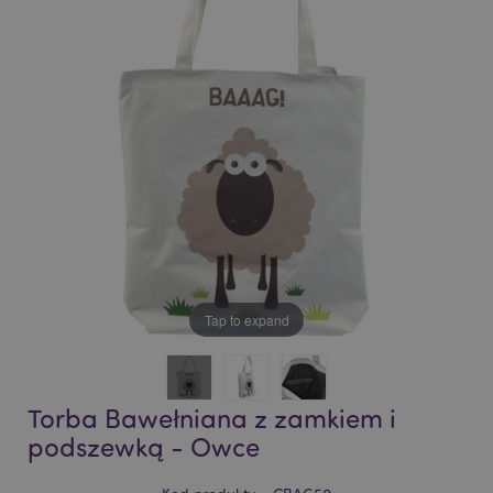
of
of
the
the
images
images
gallery
gallery
Tap to expand
Torba Bawełniana z zamkiem i
podszewką - Owce