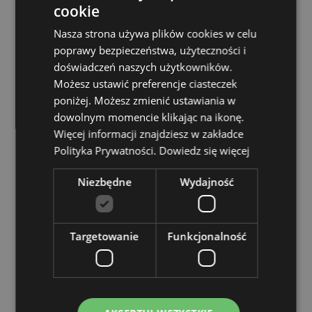
cookie
Nadaje się do suszenia w suszarce bębnowej:
Nie
Nasza strona używa plików cookies w celu
Nadaje się do prasowania:
Nie
poprawy bezpieczeństwa, użyteczności i
doświadczeń naszych użytkowników.
Zasoby dotyczące produktów:
Możesz ustawić preferencje ciasteczek
Chcesz wiedzieć więcej na temat zakupów w Puckator
poniżej. Możesz zmienić ustawiania w
?
Zapoznaj się z naszym
przewodnik dla kupujących.
dowolnym momencie klikając na ikonę.
Więcej informacji znajdziesz w zakładce
Cechy produktu
Polityka Prywatności.
Dowiedz się więcej
Więcej
Wysokość 39cm Szerokość 37cm Głębokość
Niezbędne
Wydajność
informacji
9.5cm
5055071715327
100
Targetowanie
Funkcjonalność
0.264000
Nie
Nie
Nie