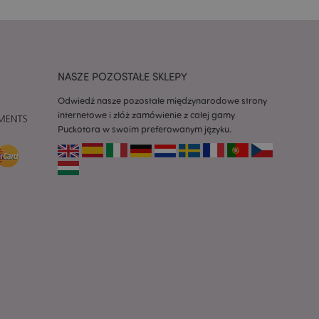
 konieczne, aby baner
m działał
ywany w celu
nia treści w
y ładowały się
NASZE POZOSTAŁE SKLEPY
ywany w celu
Odwiedź nasze pozostałe międzynarodowe strony
nia treści w
internetowe i złóż zamówienie z całej gamy
y ładowały się
Puckotora w swoim preferowanym języku.
z aplikacje oparte
dentyfikator
a używany do
 użytkownika.
enerowana losowo,
być specyficzny dla
ykładem jest
zalogowanego
ronami.
atory produktów
 produktów w celu
ywany w celu
nia treści w
y ładowały się