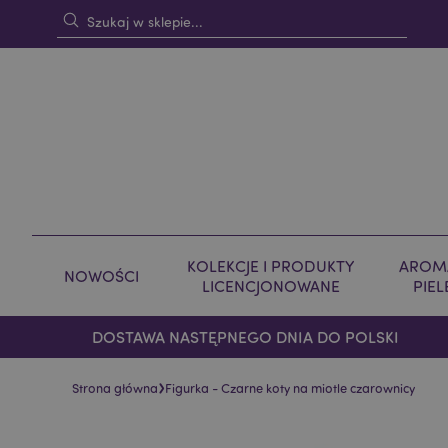
KOLEKCJE I PRODUKTY
AROMA
NOWOŚCI
LICENCJONOWANE
PIE
DOSTAWA NASTĘPNEGO DNIA DO POLSKI
›
Strona główna
Figurka - Czarne koty na miotle czarownicy
Skip
Skip
to
to