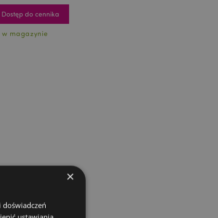
Dostęp do cennika
 w magazynie
×
 i doświadczeń
ienić ustawiania