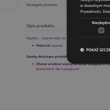
Szczegóły produktu
w dowolnym momen
Prywatności.
Dowi
Niezbędn
Opis produktu
Figurka - Czarne koty na miotle czarownicy
Materiał:
żywica
POKAŻ SZCZ
Zasoby dotyczące produktów:
Chcesz wiedzieć więcej na temat zakupów w Pu
przewodnik dla kupujących.
Niezbędne pliki cook
Nazwa
CookieScriptConse