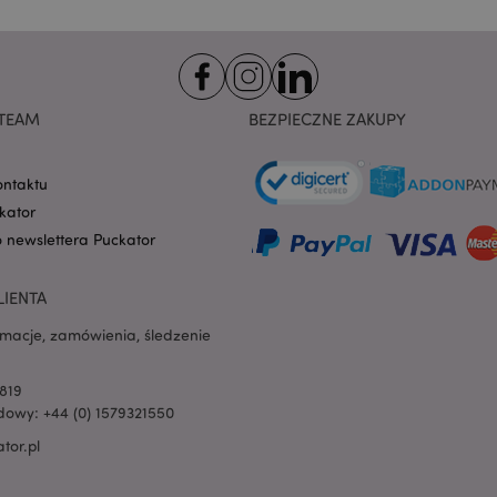
na pliki cookie. Jest to
cookie Cookie-Script.co
poprawnie.
-section-
1 dzień
Ten plik cookie jest uż
Adobe Inc.
ułatwienia przechowywa
www.puckator.pl
przeglądarce, aby stron
szybciej.
TEAM
BEZPIECZNE ZAKUPY
Google Privacy Policy
1 dzień 16
Ten plik cookie jest uż
Adobe Inc.
godzin
ułatwienia przechowywa
.www.puckator.pl
przeglądarce, aby stron
ontaktu
szybciej.
kator
1 dzień 16
Cookie generowane prze
PHP.net
o newslettera Puckator
godzin
na języku PHP. Jest to i
.www.puckator.pl
ogólnego przeznaczeni
obsługi zmiennych sesji
Zwykle jest to liczba g
LIENTA
sposób jej użycia może 
witryny, ale dobrym prz
rmacje, zamówienia, śledzenie
utrzymywanie statusu 
użytkownika między st
oduct
1 dzień
Przechowuje identyfik
Adobe Inc.
819
ostatnio przeglądanych
www.puckator.pl
owy: +44 (0) 1579321550
ułatwienia nawigacji.
tor.pl
e
1 dzień
Ten plik cookie jest uż
Adobe Inc.
ułatwienia przechowywa
www.puckator.pl
przeglądarce, aby stron
szybciej.