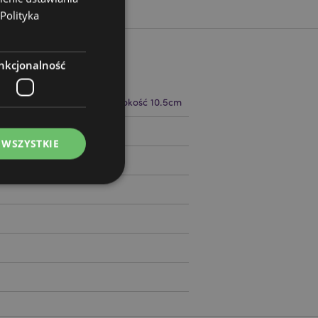
Polityka
nkcjonalność
 21cm Szerokość 13cm Głębokość 10.5cm
11745
 WSZYSTKIE
ądzanie kontami.
ywany przez usługę
zapamiętywania
h zgody użytkownika