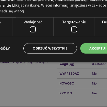
cie klikając na ikonę. Więcej informacji znajdziesz w zakładce 
edz się więcej
e
Wydajność
Targetowanie
Fu
Cechy produktu
Więcej
Wymiary
Wysokość
informacji
Kod Kreskowy EAN
50550715
EGÓŁY
ODRZUĆ WSZYSTKIE
AKCEPTUJ
Ilość w kartonie
16
ckator ?
Zapoznaj się z naszym
Waga (kg)
0.618000
Niezbędne
Wydajność
Targetowanie
Funkcjonalność
WYPRZEDAŻ
Nie
ie pozwalają na sprawne funkcjonowanie strony. Należą do nich loginy klientów i zarz
NOWOŚĆ
Nie
Provider
/
Okres
Opis
Domena
przechowywania
PROMO
Nie
nt
1 miesiąc
Ten plik cookie jest uż
CookieScript
Cookie-Script.com do 
.puckator.pl
preferencji dotyczącyc