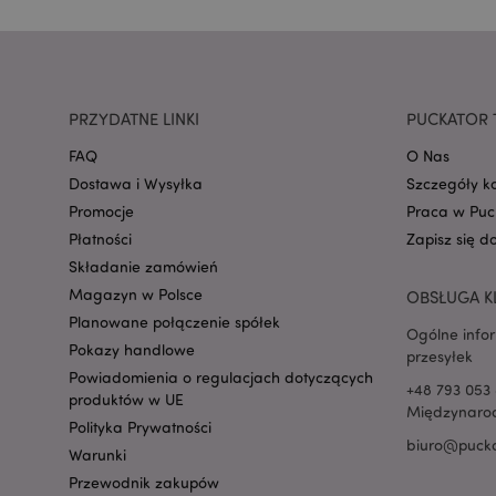
mage-cache-storage
invalidation
PRZYDATNE LINKI
PUCKATOR 
form_key
FAQ
O Nas
Dostawa i Wysyłka
Szczegóły k
Promocje
Praca w Puc
PHPSESSID
Płatności
Zapisz się d
Składanie zamówień
Magazyn w Polsce
OBSŁUGA K
Planowane połączenie spółek
Ogólne info
Pokazy handlowe
przesyłek
Powiadomienia o regulacjach dotyczących
recently_viewed_pr
+48 793 053 
produktów w UE
Międzynarod
Polityka Prywatności
biuro@pucka
mage-cache-storag
Warunki
Przewodnik zakupów