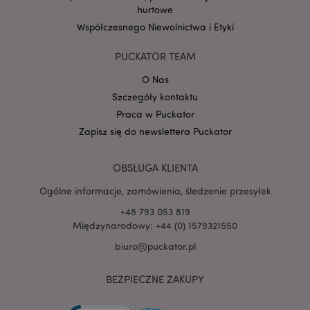
hurtowe
Współczesnego Niewolnictwa i Etyki
Google
mage-cache-storage-section-
Adobe Inc.
Privacy Policy
invalidation
www.puckator.pl
PUCKATOR TEAM
O Nas
Szczegóły kontaktu
Praca w Puckator
Zapisz się do newslettera Puckator
form_key
1 
Adobe Inc.
.www.puckator.pl
OBSŁUGA KLIENTA
Ogólne informacje, zamówienia, śledzenie przesyłek
+48 793 053 819
Międzynarodowy: +44 (0) 1579321550
PHPSESSID
1 
PHP.net
biuro@puckator.pl
.www.puckator.pl
BEZPIECZNE ZAKUPY