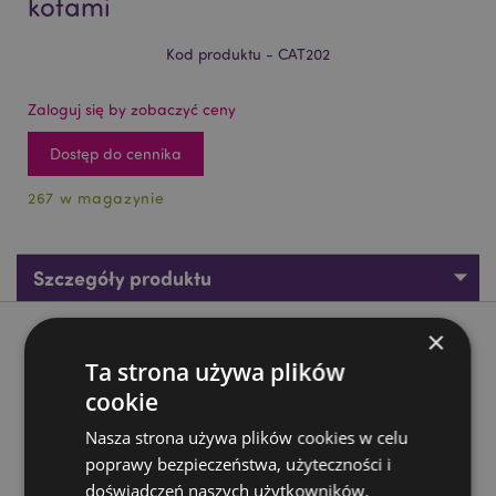
kotami
Kod produktu - CAT202
Zaloguj się by zobaczyć ceny
Dostęp do cennika
267 w magazynie
Szczegóły produktu
×
Opis produktu
Ta strona używa plików
cookie
Figurka - Księga zaklęć z czarnymi kotami
Materiał:
żywica
Nasza strona używa plików cookies w celu
poprawy bezpieczeństwa, użyteczności i
Zasoby dotyczące produktów:
doświadczeń naszych użytkowników.