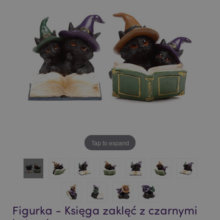
of
of
the
the
images
images
gallery
gallery
Tap to expand
Figurka - Księga zaklęć z czarnymi