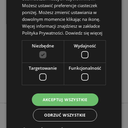
Chcesz wiedzieć więcej na temat zakupów w Puckator
Możesz ustawić preferencje ciasteczek
?
Zapoznaj się z naszym
przewodnik dla kupujących.
poniżej. Możesz zmienić ustawiania w
dowolnym momencie klikając na ikonę.
Więcej informacji znajdziesz w zakładce
Cechy produktu
Polityka Prywatności.
Dowiedz się więcej
Więcej
Wysokość 10.5-11.5cm Szerokość 10cm Głębokość
informacji
8-11cm
Niezbędne
Wydajność
5055071511738
18
0.448000
Targetowanie
Funkcjonalność
Nie
Nie
Nie
AKCEPTUJ WSZYSTKIE
ODRZUĆ WSZYSTKIE