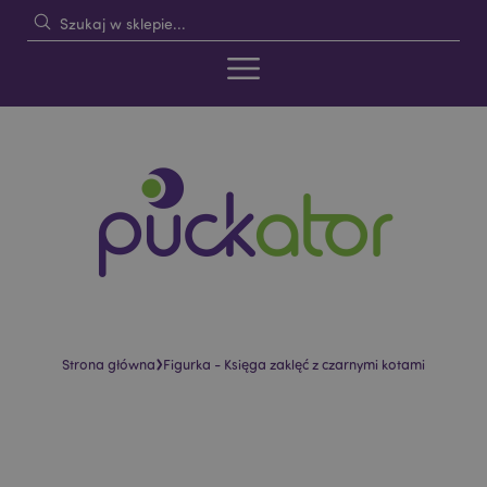
›
Strona główna
Figurka - Księga zaklęć z czarnymi kotami
Skip
Skip
to
to
the
the
end
beginning