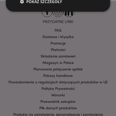
POKAŻ SZCZEGÓŁY
PRZYDATNE LINKI
Niezbędne
Wydajność
Targetowanie
Funkcjonalność
FAQ
Dostawa i Wysyłka
Niezbędne pliki cookie pozwalają na sprawne
Promocje
funkcjonowanie strony. Należą do nich loginy
klientów i zarządzanie kontami.
Płatności
Provider
/
Składanie zamówień
Nazwa
Domena
prze
Magazyn w Polsce
CookieScriptConsent
1
CookieScript
Planowane połączenie spółek
.puckator.pl
Pokazy handlowe
Powiadomienia o regulacjach dotyczących produktów w UE
Polityka Prywatności
Warunki
Przewodnik zakupów
Plik danych produktów
Produkty na zamówienie, personalizacja i zamówienia