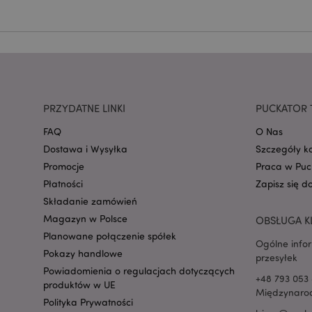
mage-cache-storage
invalidation
PRZYDATNE LINKI
PUCKATOR 
form_key
FAQ
O Nas
Dostawa i Wysyłka
Szczegóły k
PHPSESSID
Promocje
Praca w Puc
Płatności
Zapisz się d
Składanie zamówień
Magazyn w Polsce
OBSŁUGA K
Planowane połączenie spółek
Ogólne info
Pokazy handlowe
przesyłek
recently_viewed_pr
Powiadomienia o regulacjach dotyczących
+48 793 053 
produktów w UE
Międzynarod
mage-cache-storag
Polityka Prywatności