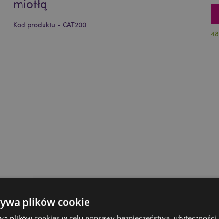
miotłą
Kod produktu - CAT200
48
żywa plików cookie
wa plików cookies w celu poprawy bezpieczeństwa, użyteczności