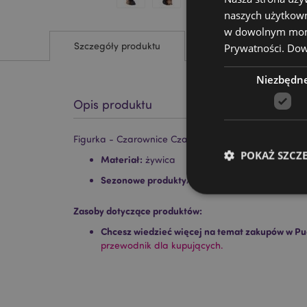
naszych użytkown
w dowolnym momen
Szczegóły produktu
Prywatności.
Dowi
Niezbędn
Opis produktu
Figurka - Czarownice Czarny kot z miotłą
POKAŻ SZCZ
Materiał:
żywica
Sezonowe produkty/okazje świąteczne:
Hallow
Zasoby dotyczące produktów:
Chcesz wiedzieć więcej na temat zakupów w Pu
przewodnik dla kupujących.
Niezbędne pliki cook
Nazwa
CookieScriptConse