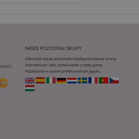
zapamiętywania
h zgody użytkownika
 konieczne, aby baner
m działał
ywany w celu
nia treści w
y ładowały się
NASZE POZOSTAŁE SKLEPY
ywany w celu
nia treści w
y ładowały się
Odwiedź nasze pozostałe międzynarodowe strony
internetowe i złóż zamówienie z całej gamy
z aplikacje oparte
Puckotora w swoim preferowanym języku.
dentyfikator
a używany do
 użytkownika.
enerowana losowo,
być specyficzny dla
ykładem jest
zalogowanego
ronami.
atory produktów
 produktów w celu
ywany w celu
nia treści w