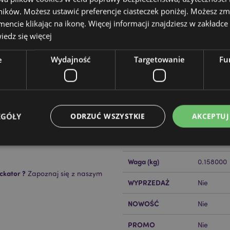
ików. Możesz ustawić preferencje ciasteczek poniżej. Możesz zm
cie klikając na ikonę. Więcej informacji znajdziesz w zakładce 
edz się więcej
e
Wydajność
Targetowanie
Fu
Cechy produktu
Więcej
Wymiary
Wysokość
informacji
EGÓŁY
ODRZUĆ WSZYSTKIE
AKCEPTUJ
Kod Kreskowy EAN
50550715
een
Ilość w kartonie
96
Waga (kg)
0.158000
Niezbędne
Wydajność
Targetowanie
Funkcjonalność
ckator ?
Zapoznaj się z naszym
WYPRZEDAŻ
Nie
ie pozwalają na sprawne funkcjonowanie strony. Należą do nich loginy klientów i zarz
Provider
/
Okres
NOWOŚĆ
Nie
Opis
Domena
przechowywania
nt
1 miesiąc
Ten plik cookie jest uż
PROMO
CookieScript
Nie