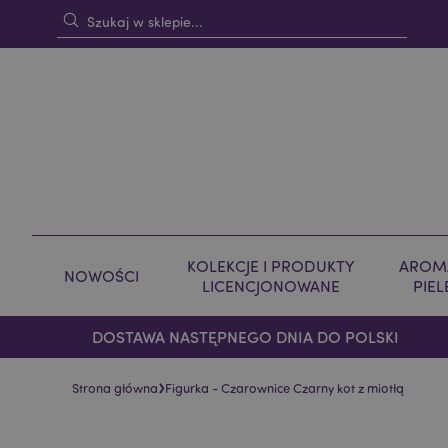
KOLEKCJE I PRODUKTY
AROMA
NOWOŚCI
LICENCJONOWANE
PIE
DOSTAWA NASTĘPNEGO DNIA DO POLSKI
›
Strona główna
Figurka - Czarownice Czarny kot z miotłą
Skip
Skip
to
to