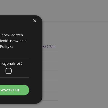
×
 i doświadczeń
ienić ustawiania
Polityka
 9cm Szerokość 6cm Głębokość 3cm
11387
nkcjonalność
 WSZYSTKIE