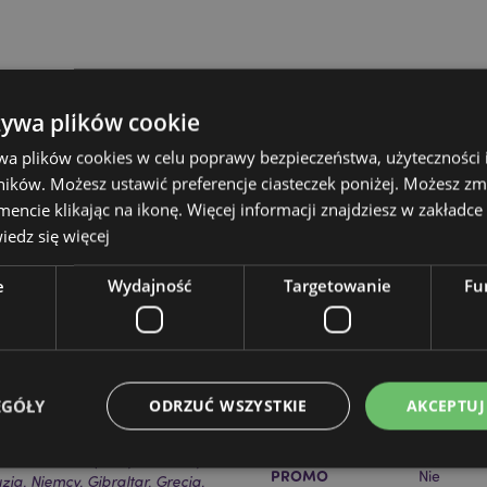
żywa plików cookie
wa plików cookies w celu poprawy bezpieczeństwa, użyteczności
Cechy produktu
ików. Możesz ustawić preferencje ciasteczek poniżej. Możesz zm
Więcej
cie klikając na ikonę. Więcej informacji znajdziesz w zakładce 
Wymiary
Wysokość
informacji
s Snoopy
edz się więcej
Kod Kreskowy EAN
50550715
e
Wydajność
Targetowanie
Fu
icencjonowany dla lokalizacji
Ilość w kartonie
72
tymi obszarami, prosimy nie
sz, produkt zostanie usunięty z
Waga (kg)
0.051000
nformacji, skontaktuj się z
WYPRZEDAŻ
Nie
nia, Armenia, Austria,
EGÓŁY
ODRZUĆ WSZYSTKIE
AKCEPTUJ
ania), Belgia, Bermudy, Bośnia i
NOWOŚĆ
Nie
pania), Ceuta i Melilla, Korsyka
ia, Finlandia (kontynentalna),
PROMO
Nie
ja, Niemcy, Gibraltar, Grecja,