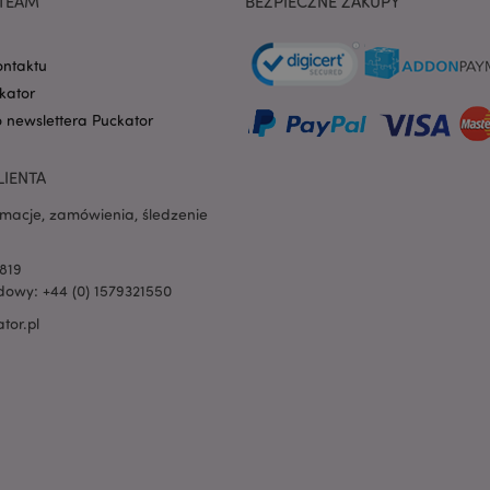
TEAM
BEZPIECZNE ZAKUPY
witryny, ale dobrym prz
utrzymywanie statusu 
użytkownika między st
ontaktu
oduct
1 dzień
Przechowuje identyfik
Adobe Inc.
ostatnio przeglądanych
www.puckator.pl
kator
ułatwienia nawigacji.
o newslettera Puckator
e
1 dzień
Ten plik cookie jest uż
Adobe Inc.
ułatwienia przechowywa
www.puckator.pl
przeglądarce, aby stron
LIENTA
szybciej.
rmacje, zamówienia, śledzenie
oduct_previous
1 dzień
Przechowuje identyfik
Adobe Inc.
ostatnio przeglądanych
www.puckator.pl
ułatwienia nawigacji.
819
_product
1 dzień
Przechowuje identyfik
Adobe Inc.
owy: +44 (0) 1579321550
ostatnio porównywany
www.puckator.pl
tor.pl
_product_previous
1 dzień
Przechowuje identyfik
Adobe Inc.
poprzednio porównywa
www.puckator.pl
celu ułatwienia nawigacj
1 dzień 16
Śledzi komunikaty o błę
Adobe Inc.
godzin
powiadomienia wyświe
www.puckator.pl
użytkownikowi, takie j
na pliki cookie i różne
błędach. Wiadomość jes
cookie po wyświetleniu