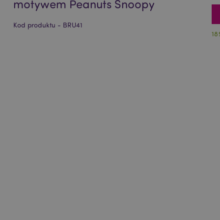
motywem Peanuts Snoopy
Kod produktu - BRU41
18