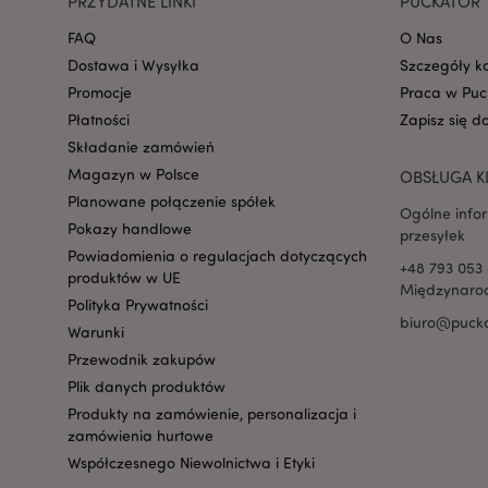
PRZYDATNE LINKI
PUCKATOR 
FAQ
O Nas
Dostawa i Wysyłka
Szczegóły k
recently_viewed_pr
Promocje
Praca w Puc
Płatności
Zapisz się d
mage-cache-storag
Składanie zamówień
Magazyn w Polsce
OBSŁUGA K
Planowane połączenie spółek
Ogólne info
recently_viewed_pr
Pokazy handlowe
przesyłek
Powiadomienia o regulacjach dotyczących
+48 793 053 
recently_compared
produktów w UE
Międzynarod
Polityka Prywatności
biuro@pucka
recently_compared
Warunki
Przewodnik zakupów
Plik danych produktów
mage-messages
Produkty na zamówienie, personalizacja i
zamówienia hurtowe
Współczesnego Niewolnictwa i Etyki