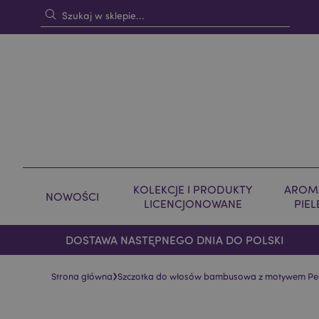
KOLEKCJE I PRODUKTY
AROMA
NOWOŚCI
LICENCJONOWANE
PIE
DOSTAWA NASTĘPNEGO DNIA DO POLSKI
›
Strona główna
Szczotka do włosów bambusowa z motywem Pe
Skip
Skip
to
to