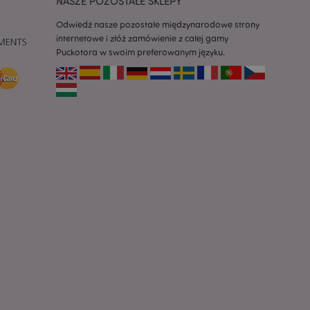
NASZE POZOSTAŁE SKLEPY
ykładem jest
zalogowanego
Odwiedź nasze pozostałe międzynarodowe strony
ronami.
internetowe i złóż zamówienie z całej gamy
atory produktów
Puckotora w swoim preferowanym języku.
 produktów w celu
ywany w celu
nia treści w
y ładowały się
atory produktów
 produktów w celu
atory produktów
ch produktów.
atory produktów
nych produktów w
i.
dach i inne
tlane
ak komunikat zgody
 komunikaty o
t usuwana z pliku
 jej kupującemu.