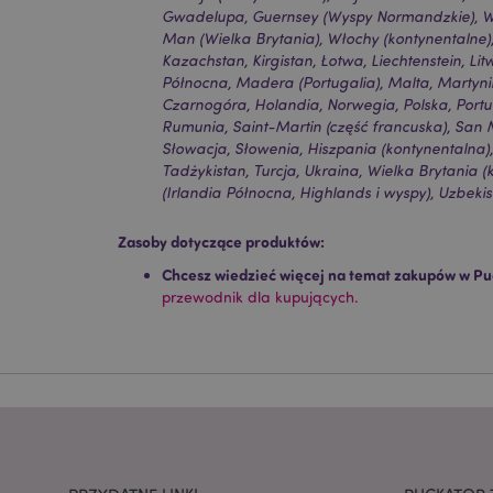
Gwadelupa, Guernsey (Wyspy Normandzkie), Wa
Man (Wielka Brytania), Włochy (kontynentalne)
Kazachstan, Kirgistan, Łotwa, Liechtenstein, 
Niezbędne pliki cook
Północna, Madera (Portugalia), Malta, Martyn
Czarnogóra, Holandia, Norwegia, Polska, Portu
Nazwa
Rumunia, Saint-Martin (część francuska), San M
Słowacja, Słowenia, Hiszpania (kontynentalna)
CookieScriptConse
Tadżykistan, Turcja, Ukraina, Wielka Brytania (
(Irlandia Północna, Highlands i wyspy), Uzbeki
Zasoby dotyczące produktów:
mage-cache-storage
invalidation
Chcesz wiedzieć więcej na temat zakupów w Pu
przewodnik dla kupujących.
form_key
PHPSESSID