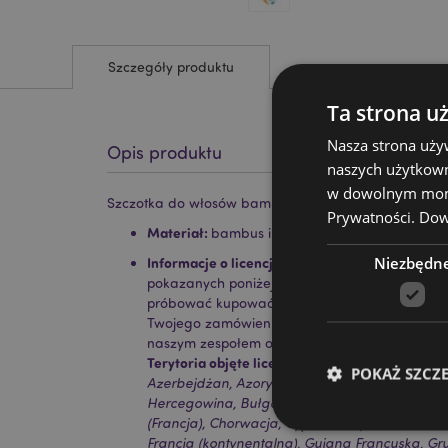
Szczegóły produktu
Ta strona u
Nasza strona uży
Opis produktu
naszych użytkown
w dowolnym momen
Szczotka do włosów bambusowa z motywem Peanut
Prywatności.
Dowi
Materiał:
bambus i drewno
Niezbędn
Informacje o licencji:
Ten produkt jest w pełni l
pokazanych poniżej. Jeśli znajdujesz się poza 
próbować kupować tego produktu; jeśli to zrobi
Twojego zamówienia. Jeśli potrzebujesz więcej i
naszym zespołem obsługi klienta.
Terytoria objęte licencją:
Wyspy Alandzkie, Alba
POKAŻ SZCZ
Azerbejdżan, Azory (Portugalia), Baleary (Hiszp
Hercegowina, Bułgaria, Wyspy Kanaryjskie (Hisz
(Francja), Chorwacja, Cypr, Czechy, Dania, Eston
Francja (kontynentalna), Gujana Francuska, Gruz