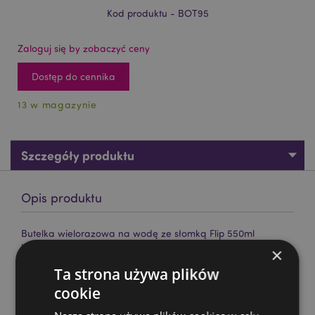
Kod produktu - BOT95
Zaloguj się by zobaczyć ceny
Dostęp do cennika
13 w magazynie
Szczegóły produktu
Opis produktu
Butelka wielorazowa na wodę ze słomką Flip 550ml
"Szkocka krowa"
×
Materiał:
Polipropylen, Polistyren, Polietylen, Poliester
Ta strona używa plików
Bezpieczne w kontakcie z żywnością:
cookie
Tak
Można myć w zmywarce:
Nie