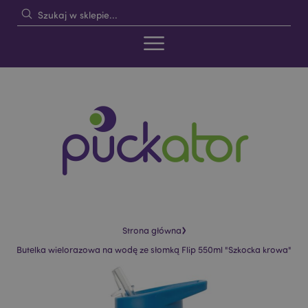
›
Strona główna
Butelka wielorazowa na wodę ze słomką Flip 550ml "Szkocka krowa"
Skip
Skip
to
to
the
the