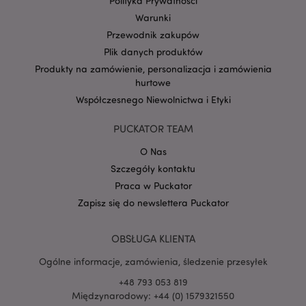
Polityka Prywatności
Warunki
Przewodnik zakupów
Plik danych produktów
Produkty na zamówienie, personalizacja i zamówienia
Google
mage-cache-storage-section-
Adobe Inc.
hurtowe
Privacy Policy
invalidation
www.puckator.pl
Współczesnego Niewolnictwa i Etyki
PUCKATOR TEAM
O Nas
Szczegóły kontaktu
form_key
1 
Adobe Inc.
Praca w Puckator
.www.puckator.pl
Zapisz się do newslettera Puckator
OBSŁUGA KLIENTA
Ogólne informacje, zamówienia, śledzenie przesyłek
PHPSESSID
1 
PHP.net
+48 793 053 819
.www.puckator.pl
Międzynarodowy: +44 (0) 1579321550