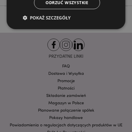
ODRZUĆ WSZYSTKIE
POKAŻ SZCZEGÓŁY
Niezbędne
Wydajność
Targetowanie
Funkcjonalność
PRZYDATNE LINKI
Niezbędne pliki cookie pozwalają na sprawne
funkcjonowanie strony. Należą do nich loginy
FAQ
klientów i zarządzanie kontami.
Dostawa i Wysyłka
Provider
/
Promocje
Nazwa
Domena
prze
Płatności
CookieScriptConsent
1
CookieScript
Składanie zamówień
.puckator.pl
Magazyn w Polsce
Planowane połączenie spółek
Pokazy handlowe
Powiadomienia o regulacjach dotyczących produktów w UE