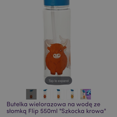
end
beginning
of
of
the
the
images
images
gallery
gallery
Tap to expand
Butelka wielorazowa na wodę ze
słomką Flip 550ml "Szkocka krowa"