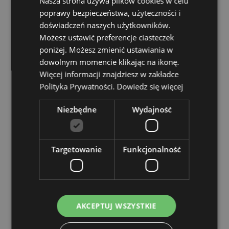
Nasza strona używa plików cookies w celu
Rozmiar:
poprawy bezpieczeństwa, użyteczności i
550ml
doświadczeń naszych użytkowników.
Zasoby dotyczące produktów:
Możesz ustawić preferencje ciasteczek
poniżej. Możesz zmienić ustawiania w
Chcesz wiedzieć więcej na temat zakupów w Puckator
?
Zapoznaj się z naszym
przewodnik dla kupujących.
dowolnym momencie klikając na ikonę.
Więcej informacji znajdziesz w zakładce
Polityka Prywatności.
Dowiedz się więcej
Cechy produktu
Więcej
Niezbędne
Wydajność
Wysokość 23cm Szerokość 8.5cm Głębokość
informacji
6.5cm
5055071755675
36
Targetowanie
Funkcjonalność
0.141000
Nie
Nie
Nie
AKCEPTUJ WSZYSTKIE
Highland Coo