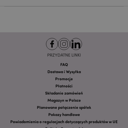
funkcjonowanie strony. Należą do nich loginy
klientów i zarządzanie kontami.
Provider
/
Nazwa
Domena
prze
CookieScriptConsent
1
CookieScript
.puckator.pl
PRZYDATNE LINKI
FAQ
Dostawa i Wysyłka
Promocje
Płatności
Składanie zamówień
Google
Magazyn w Polsce
mage-cache-storage-section-
Adobe Inc.
Privacy Policy
invalidation
www.puckator.pl
Planowane połączenie spółek
Pokazy handlowe
Powiadomienia o regulacjach dotyczących produktów w UE