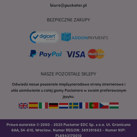
biuro@puckator.pl
BEZPIECZNE ZAKUPY
recently_viewed_product
Adobe Inc.
www.puckator.pl
NASZE POZOSTAŁE SKLEPY
mage-cache-storage
Adobe Inc.
www.puckator.pl
Odwiedź nasze pozostałe międzynarodowe strony internetowe i
złóż zamówienie z całej gamy Puckotora w swoim preferowanym
języku.
recently_viewed_product_previous
Adobe Inc.
Prawo autorskie © 2000 - 2025 Puckator EDC Sp. z o.o. Ul. Graniczna
www.puckator.pl
8AA, 54-610, Wrocław. Numer REGON: 389391683 - Numer NIP:
PL8943170010