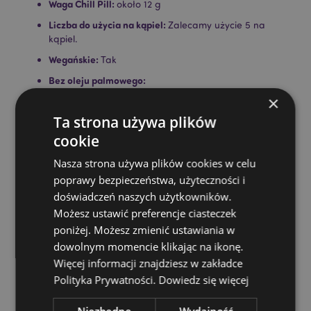
Waga Chill Pill:
około 12 g
Liczba do użycia na kąpiel:
Zalecamy użycie 5 na
kąpiel.
Wegańskie:
Tak
Bez oleju palmowego:
×
Wegańskie:
Tak
Ta strona używa plików
Bez oleju palmowego:
Tak
cookie
Bezglutenowy:
Tak
Nasza strona używa plików cookies w celu
Nietestowany na zwierzętach:
Tak
poprawy bezpieczeństwa, użyteczności i
Produkt Informacja:
Każda pigułka uspokajająca jest
doświadczeń naszych użytkowników.
produkowana w Wielkiej Brytanii. Partię i datę
przydatności do spożycia można znaleźć na
Możesz ustawić preferencje ciasteczek
opakowaniu.
poniżej. Możesz zmienić ustawiania w
dowolnym momencie klikając na ikonę.
Opakowanie bez plastiku:
Tak
Więcej informacji znajdziesz w zakładce
CPNP:
TBC
Polityka Prywatności.
Dowiedz się więcej
Zasoby dotyczące produktów:
Niezbędne
Wydajność