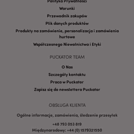
Polityka Prywatności
Warunki
form_key
1 
Adobe Inc.
Przewodnik zakupów
.www.puckator.pl
Plik danych produktów
Produkty na zamówienie, personalizacja i zamówienia
hurtowe
Współczesnego Niewolnictwa i Etyki
PHPSESSID
1 
PHP.net
PUCKATOR TEAM
.www.puckator.pl
O Nas
Szczegóły kontaktu
Praca w Puckator
Zapisz się do newslettera Puckator
OBSŁUGA KLIENTA
Ogólne informacje, zamówienia, śledzenie przesyłek
+48 793 053 819
Międzynarodowy: +44 (0) 1579321550