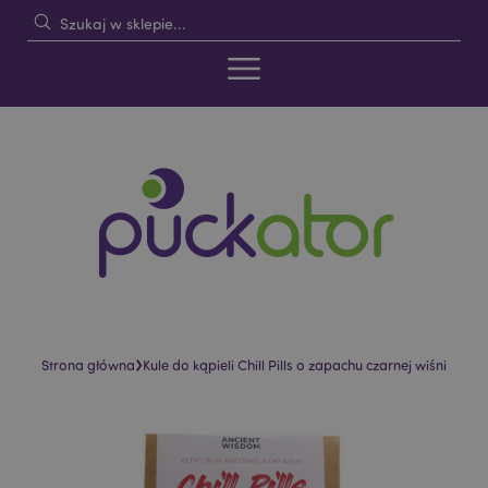
›
Strona główna
Kule do kąpieli Chill Pills o zapachu czarnej wiśni
Skip
Skip
to
to
the
the
end
beginning