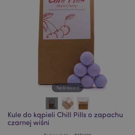
of
of
the
the
images
images
gallery
gallery
Tap to expand
Kule do kąpieli Chill Pills o zapachu
czarnej wiśni