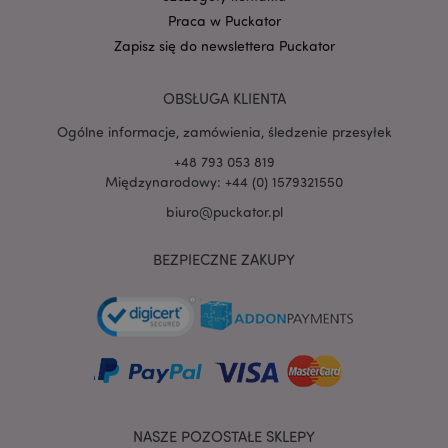
Praca w Puckator
Zapisz się do newslettera Puckator
PHPSESSID
1 
PHP.net
.www.puckator.pl
OBSŁUGA KLIENTA
Ogólne informacje, zamówienia, śledzenie przesyłek
+48 793 053 819
Międzynarodowy: +44 (0) 1579321550
biuro@puckator.pl
BEZPIECZNE ZAKUPY
NASZE POZOSTAŁE SKLEPY
recently_viewed_product
Adobe Inc.