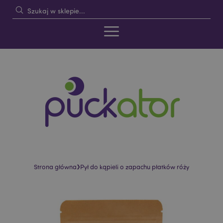
›
Strona główna
Pył do kąpieli o zapachu płatków róży
Skip
Skip
to
to
the
the
end
beginning