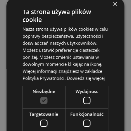
Bezglutenowe:
Tak
×
Cruelty Free:
Tak
Ta strona używa plików
Informacje o produkcie:
cookie
Pyłek do kąpieli produkowany
jest w Wielkiej Brytanii. Partię i datę przydatności
Nasza strona używa plików cookies w celu
można znaleźć na opakowaniu. Wsyp małą miarkę
poprawy bezpieczeństwa, użyteczności i
do wanny, aby uzyskać pachnącą i musującą kąpiel.
doświadczeń naszych użytkowników.
CPNP:
EU- 3946328
Możesz ustawić preferencje ciasteczek
poniżej. Możesz zmienić ustawiania w
Zasoby dotyczące produktów:
dowolnym momencie klikając na ikonę.
Chcesz wiedzieć więcej na temat zakupów w Puckator
Więcej informacji znajdziesz w zakładce
?
Zapoznaj się z naszym
przewodnik dla kupujących.
Polityka Prywatności.
Dowiedz się więcej
Niezbędne
Wydajność
Targetowanie
Funkcjonalność
Cechy produktu