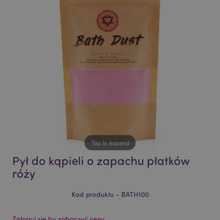
of
of
the
the
images
images
gallery
gallery
Tap to expand
Pył do kąpieli o zapachu płatków
róży
Kod produktu - BATH100
Zaloguj się by zobaczyć ceny