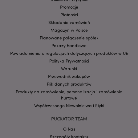
Promocje
Płatności
Składanie zamówień
Magazyn w Polsce
Planowane połączenie spółek
Pokazy handlowe
Powiadomienia o regulacjach dotyczących produktów w UE
Polityka Prywatności
Google
mage-cache-storage-section-
Adobe Inc.
Privacy Policy
Warunki
invalidation
www.puckator.pl
Przewodnik zakupów
Plik danych produktów
Produkty na zamówienie, personalizacja i zamówienia
hurtowe
Współczesnego Niewolnictwa i Etyki
form_key
1 
Adobe Inc.
.www.puckator.pl
PUCKATOR TEAM
O Nas
Szczegóły kontaktu