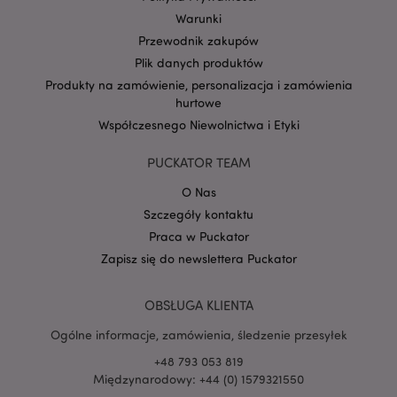
Warunki
form_key
1 
Adobe Inc.
Przewodnik zakupów
.www.puckator.pl
Plik danych produktów
Produkty na zamówienie, personalizacja i zamówienia
hurtowe
Współczesnego Niewolnictwa i Etyki
PHPSESSID
1 
PHP.net
PUCKATOR TEAM
.www.puckator.pl
O Nas
Szczegóły kontaktu
Praca w Puckator
Zapisz się do newslettera Puckator
OBSŁUGA KLIENTA
Ogólne informacje, zamówienia, śledzenie przesyłek
+48 793 053 819
Międzynarodowy: +44 (0) 1579321550