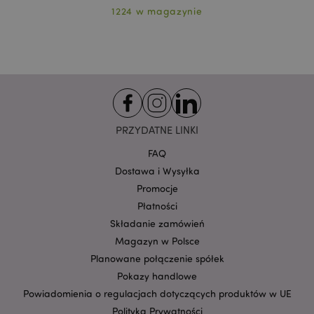
klientów i zarządzanie kontami.
1224 w magazynie
Provider
/
Nazwa
Domena
prze
CookieScriptConsent
1
CookieScript
.puckator.pl
PRZYDATNE LINKI
FAQ
Dostawa i Wysyłka
Promocje
Płatności
Składanie zamówień
Google
mage-cache-storage-section-
Adobe Inc.
Privacy Policy
Magazyn w Polsce
invalidation
www.puckator.pl
Planowane połączenie spółek
Pokazy handlowe
Powiadomienia o regulacjach dotyczących produktów w UE
Polityka Prywatności