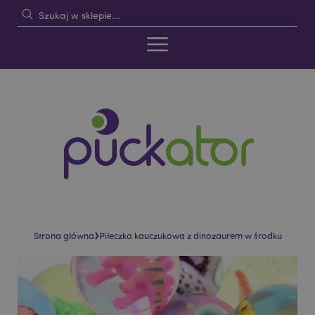
›
Strona główna
Piłeczka kauczukowa z dinozaurem w środku
Skip
Skip
to
to
the
the
end
beginning