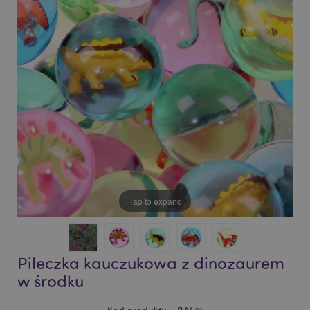
of
of
the
the
images
images
gallery
gallery
Tap to expand
Piłeczka kauczukowa z dinozaurem
w środku