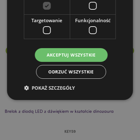
Więcej z tego kategorii
Targetowanie
Funkcjonalność
AKCEPTUJ WSZYSTKIE
ODRZUĆ WSZYSTKIE
POKAŻ SZCZEGÓŁY
Brelok z diodą LED z dźwiękiem w kształcie dinozaura
Wy
Niezbędne
Wydajność
Targetowanie
Funkcjonalność
KEY59
Niezbędne pliki cookie pozwalają na sprawne
funkcjonowanie strony. Należą do nich loginy