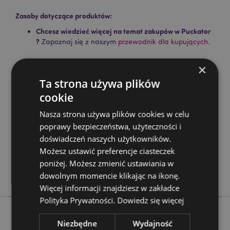
Zasoby dotyczące produktów:
Chcesz wiedzieć więcej na temat zakupów w Puckator
?
Zapoznaj się z naszym
przewodnik dla kupujących.
×
Cechy produktu
Ta strona używa plików
Więcej
Wysokość 4cm Szerokość 4cm Głębokość 4cm
cookie
informacji
5055071623073
Nasza strona używa plików cookies w celu
400
poprawy bezpieczeństwa, użyteczności i
0.035000
doświadczeń naszych użytkowników.
Nie
Możesz ustawić preferencje ciasteczek
Nie
poniżej. Możesz zmienić ustawiania w
Nie
dowolnym momencie klikając na ikonę.
Więcej informacji znajdziesz w zakładce
Polityka Prywatności.
Dowiedz się więcej
Niezbędne
Wydajność