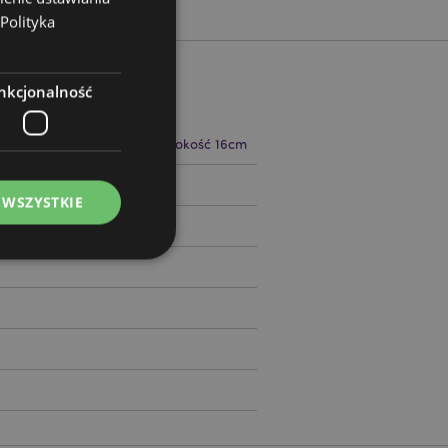
Polityka
nkcjonalność
 16cm Szerokość 22cm Głębokość 16cm
05628
 WSZYSTKIE
ądzanie kontami.
ywany przez usługę
zapamiętywania
h zgody użytkownika