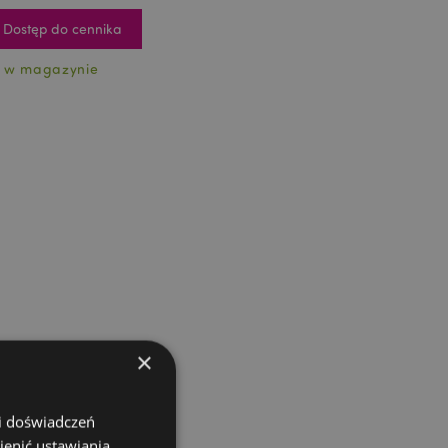
Dostęp do cennika
 w magazynie
×
 i doświadczeń
ienić ustawiania