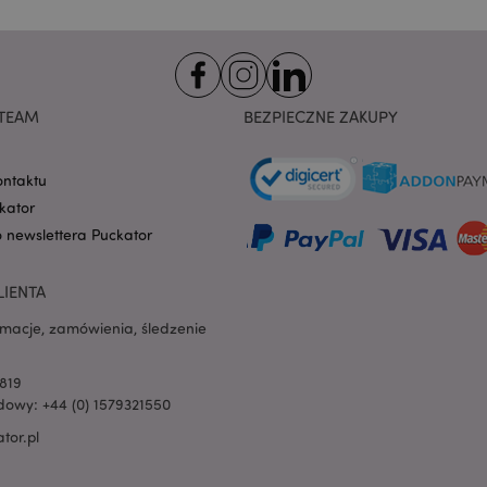
na pliki cookie. Jest to
cookie Cookie-Script.co
poprawnie.
-section-
1 dzień
Ten plik cookie jest uż
Adobe Inc.
ułatwienia przechowywa
www.puckator.pl
przeglądarce, aby stron
szybciej.
TEAM
BEZPIECZNE ZAKUPY
Google Privacy Policy
1 dzień 16
Ten plik cookie jest uż
Adobe Inc.
godzin
ułatwienia przechowywa
.www.puckator.pl
przeglądarce, aby stron
ontaktu
szybciej.
kator
1 dzień 16
Cookie generowane prze
PHP.net
o newslettera Puckator
godzin
na języku PHP. Jest to i
.www.puckator.pl
ogólnego przeznaczeni
obsługi zmiennych sesji
Zwykle jest to liczba g
LIENTA
sposób jej użycia może 
witryny, ale dobrym prz
rmacje, zamówienia, śledzenie
utrzymywanie statusu 
użytkownika między st
oduct
1 dzień
Przechowuje identyfik
Adobe Inc.
819
ostatnio przeglądanych
www.puckator.pl
owy: +44 (0) 1579321550
ułatwienia nawigacji.
tor.pl
e
1 dzień
Ten plik cookie jest uż
Adobe Inc.
ułatwienia przechowywa
www.puckator.pl
przeglądarce, aby stron
szybciej.