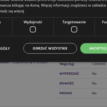
cie klikając na ikonę. Więcej informacji znajdziesz w zakładce 
edz się więcej
e
Wydajność
Targetowanie
Fu
Cechy produktu
Więcej
Wymiary
Wysokość
informacji
Kod Kreskowy EAN
50550716
EGÓŁY
ODRZUĆ WSZYSTKIE
AKCEPTUJ
Ilość w kartonie
8
ckator ?
Zapoznaj się z naszym
Waga (kg)
1.080000
Niezbędne
Wydajność
Targetowanie
Funkcjonalność
WYPRZEDAŻ
Nie
ie pozwalają na sprawne funkcjonowanie strony. Należą do nich loginy klientów i zarz
NOWOŚĆ
Nie
Provider
/
Okres
Opis
Domena
przechowywania
PROMO
Nie
nt
1 miesiąc
Ten plik cookie jest uż
CookieScript
Cookie-Script.com do 
.puckator.pl
preferencji dotyczącyc