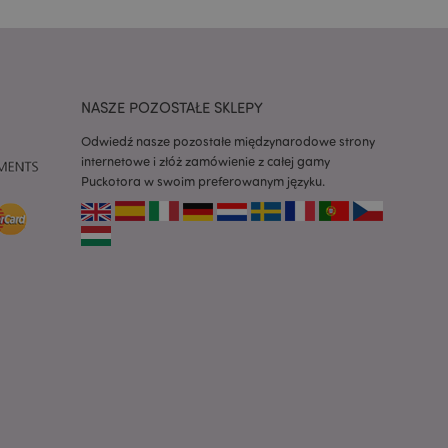
 konieczne, aby baner
m działał
ywany w celu
nia treści w
y ładowały się
NASZE POZOSTAŁE SKLEPY
ywany w celu
Odwiedź nasze pozostałe międzynarodowe strony
nia treści w
internetowe i złóż zamówienie z całej gamy
y ładowały się
Puckotora w swoim preferowanym języku.
z aplikacje oparte
dentyfikator
a używany do
 użytkownika.
enerowana losowo,
być specyficzny dla
ykładem jest
zalogowanego
ronami.
atory produktów
 produktów w celu
ywany w celu
nia treści w
y ładowały się