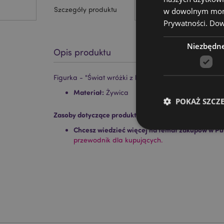
Szczegóły produktu
w dowolnym momen
Prywatności.
Dowi
Niezbędn
Opis produktu
Figurka - "Świat wróżki z kwiatami"
Materiał:
Żywica
POKAŻ SZCZ
Zasoby dotyczące produktów:
Chcesz wiedzieć więcej na temat zakupów w Pu
przewodnik dla kupujących.
Niezbędne pliki cook
Nazwa
CookieScriptConse