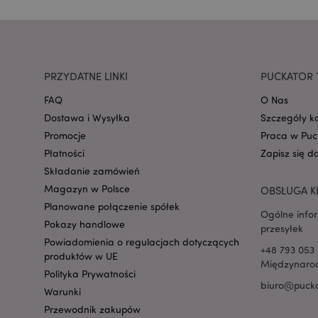
mage-cache-storage
invalidation
PRZYDATNE LINKI
PUCKATOR 
form_key
FAQ
O Nas
Dostawa i Wysyłka
Szczegóły k
Promocje
Praca w Puc
PHPSESSID
Płatności
Zapisz się d
Składanie zamówień
Magazyn w Polsce
OBSŁUGA K
Planowane połączenie spółek
Ogólne info
Pokazy handlowe
przesyłek
Powiadomienia o regulacjach dotyczących
recently_viewed_pr
+48 793 053 
produktów w UE
Międzynarod
Polityka Prywatności
biuro@pucka
mage-cache-storag
Warunki
Przewodnik zakupów