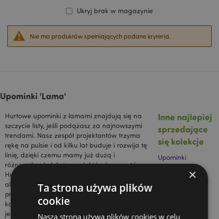
Ukryj brak w magazynie
Nie ma produktów spełniających podane kryteria.
Upominki 'Lama'
Inne najlepiej
Hurtowe upominki z lamami znajdują się na
szczycie listy, jeśli podążasz za najnowszymi
sprzedające
trendami. Nasz zespół projektantów trzyma
się kolekcje
rękę na pulsie i od kilku lat buduje i rozwija tę
linię, dzięki czemu mamy już dużą i
Upominki
różnorodną kolekcję produktów i prezentów.
'Leniwiec'
×
Hurtowo sprzedawane upominki z lamami i
Kolekcja
alpakami to wszechstronny asortyment, który
Ta strona używa plików
'Adoramals'
przyciągnie młodych i starych, mężczyzn i
Upominki 'Koty'
cookie
kobiety. Jest to kolekcja, która szybko stała się
jednym z naszych najlepiej sprzedających się
Nasza strona używa plików cookies w celu