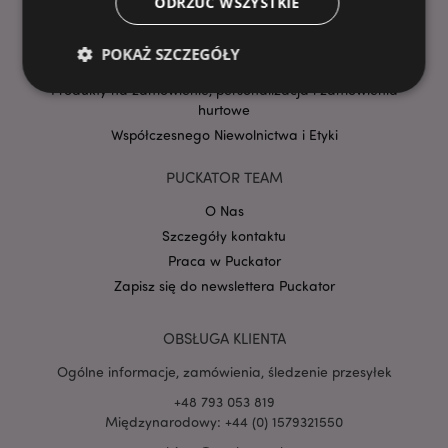
ODRZUĆ WSZYSTKIE
Warunki
Przewodnik zakupów
POKAŻ SZCZEGÓŁY
Plik danych produktów
Produkty na zamówienie, personalizacja i zamówienia
hurtowe
Niezbędne
Współczesnego Niewolnictwa i Etyki
Wydajność
Targetowanie
Funkcjonalność
PUCKATOR TEAM
Niezbędne pliki cookie pozwalają na sprawne
O Nas
funkcjonowanie strony. Należą do nich loginy
klientów i zarządzanie kontami.
Szczegóły kontaktu
Praca w Puckator
Provider
/
Nazwa
Domena
prze
Zapisz się do newslettera Puckator
CookieScriptConsent
1
CookieScript
.puckator.pl
OBSŁUGA KLIENTA
Ogólne informacje, zamówienia, śledzenie przesyłek
+48 793 053 819
Międzynarodowy: +44 (0) 1579321550