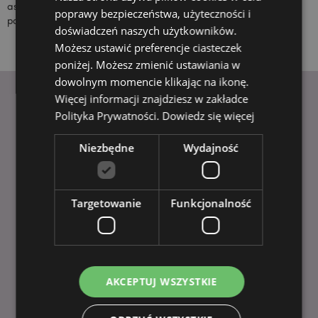
asortymentów i nadal cieszy się
poprawy bezpieczeństwa, użyteczności i
popularnością na całym świecie.
doświadczeń naszych użytkowników.
Możesz ustawić preferencje ciasteczek
poniżej. Możesz zmienić ustawiania w
dowolnym momencie klikając na ikonę.
Więcej informacji znajdziesz w zakładce
Polityka Prywatności.
Dowiedz się więcej
PRZYDATNE LINKI
Niezbędne
Wydajność
FAQ
Dostawa i Wysyłka
Promocje
Targetowanie
Funkcjonalność
Płatności
Składanie zamówień
Magazyn w Polsce
Planowane połączenie spółek
Pokazy handlowe
AKCEPTUJ WSZYSTKIE
Powiadomienia o regulacjach dotyczących produktów w UE
Polityka Prywatności