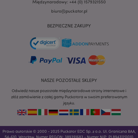
Międzynarodowy: +44 (0) 1579321550
biuro@puckator.pl
BEZPIECZNE ZAKUPY
NASZE POZOSTAŁE SKLEPY
Odwiedź nasze pozostałe międzynarodowe strony internetowe i
złóż zamówienie z całej gamy Puckotora w swoim preferowanym
języku.
recently_viewed_product
Adobe Inc.
www.puckator.pl
Prawo autorskie © 2000 - 2025 Puckator EDC Sp. z o.o. Ul. Graniczna 8AA,
54-610, Wrocław. Numer REGON: 389391683 - Numer NIP: PL8943170010