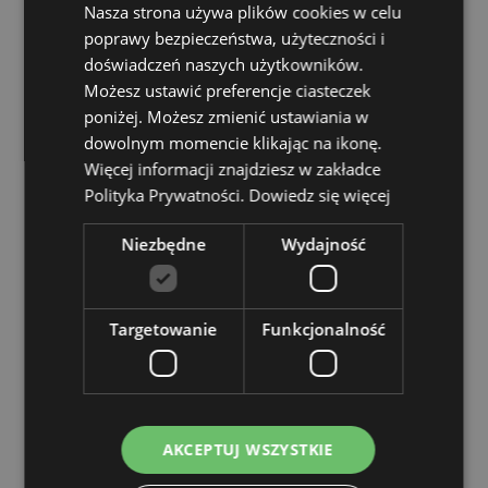
Material:
Guma (TPR) i cukier słodowy
Nasza strona używa plików cookies w celu
Oznaczenie CE/UKCA:
Tak
poprawy bezpieczeństwa, użyteczności i
doświadczeń naszych użytkowników.
Nieodpowiednie dla:
dzieci do lat 3
Możesz ustawić preferencje ciasteczek
EN71:
Tak
poniżej. Możesz zmienić ustawiania w
dowolnym momencie klikając na ikonę.
Zasoby dotyczące produktów:
Więcej informacji znajdziesz w zakładce
Chcesz wiedzieć więcej na temat zakupów w Puckator
Polityka Prywatności.
Dowiedz się więcej
?
Zapoznaj się z naszym
przewodnik dla kupujących.
Niezbędne
Wydajność
Cechy produktu
Więcej
Wysokość 7cm Szerokość 5cm Głębokość 5cm
informacji
Targetowanie
Funkcjonalność
5055071790164
72
0.175000
Nie
AKCEPTUJ WSZYSTKIE
Nie
Nie