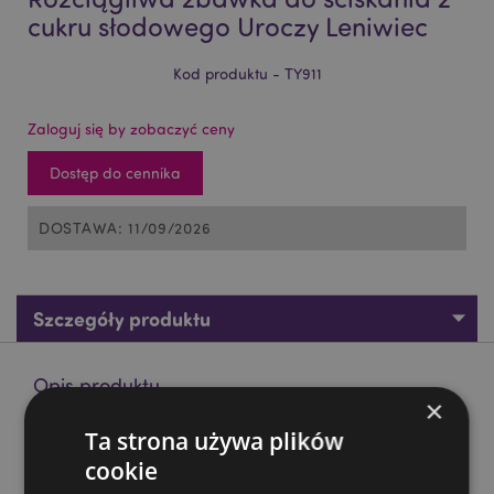
cukru słodowego Uroczy Leniwiec
Kod produktu - TY911
Zaloguj się by zobaczyć ceny
Dostęp do cennika
DOSTAWA: 11/09/2026
Szczegóły produktu
Opis produktu
×
Ta strona używa plików
Rozciągliwa zbawka do ściskania z cukru słodowego
Uroczy Leniwiec
cookie