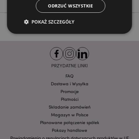
ODRZUĆ WSZYSTKIE
POKAŻ SZCZEGÓŁY
Niezbędne
Wydajność
Targetowanie
Funkcjonalność
PRZYDATNE LINKI
Niezbędne pliki cookie pozwalają na sprawne
funkcjonowanie strony. Należą do nich loginy
FAQ
klientów i zarządzanie kontami.
Dostawa i Wysyłka
Provider
/
Nazwa
Domena
prze
Promocje
Płatności
CookieScriptConsent
1
CookieScript
.puckator.pl
Składanie zamówień
Magazyn w Polsce
Planowane połączenie spółek
Pokazy handlowe
Powiadomienia o regulacjach dotyczących produktów w UE