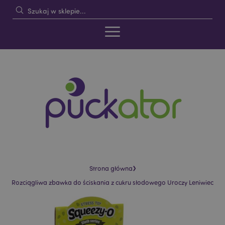
›
Strona główna
Rozciągliwa zbawka do ściskania z cukru słodowego Uroczy Leniwiec
Skip
Skip
to
to
the
the