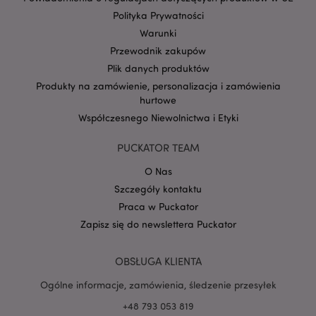
Polityka Prywatności
Warunki
Przewodnik zakupów
Plik danych produktów
Google
Produkty na zamówienie, personalizacja i zamówienia
mage-cache-storage-section-
Adobe Inc.
Privacy Policy
invalidation
hurtowe
www.puckator.pl
Współczesnego Niewolnictwa i Etyki
PUCKATOR TEAM
O Nas
Szczegóły kontaktu
form_key
1 
Adobe Inc.
.www.puckator.pl
Praca w Puckator
Zapisz się do newslettera Puckator
OBSŁUGA KLIENTA
Ogólne informacje, zamówienia, śledzenie przesyłek
PHPSESSID
1 
PHP.net
.www.puckator.pl
+48 793 053 819