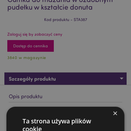
pudełku w kształcie donuta
Kod produktu - STA387
Zaloguj się by zobaczyć ceny
Dostęp do cennika
3840 w magazynie
Szczegóły produktu
Opis produktu
×
Gumka do mazania w ozdobnym pudełku w kształcie
donuta
Ta strona używa plików
Material:
Rubber
cookie