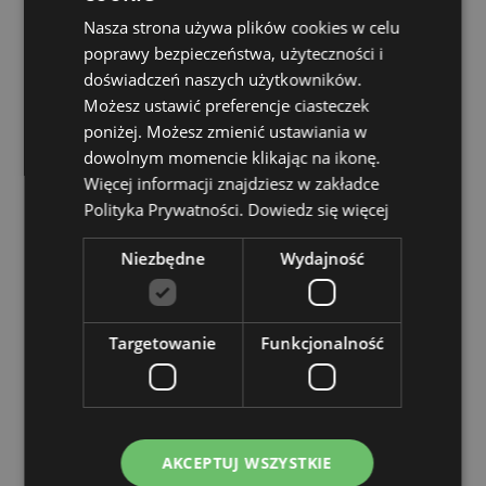
CE/UKCA Marked:
Yes
Nasza strona używa plików cookies w celu
Not Suitable For:
0 - 3 Years
poprawy bezpieczeństwa, użyteczności i
EN71:
doświadczeń naszych użytkowników.
Yes
Możesz ustawić preferencje ciasteczek
Zasoby dotyczące produktów:
poniżej. Możesz zmienić ustawiania w
dowolnym momencie klikając na ikonę.
Chcesz wiedzieć więcej na temat zakupów w Puckator
?
Zapoznaj się z naszym
przewodnik dla kupujących.
Więcej informacji znajdziesz w zakładce
Polityka Prywatności.
Dowiedz się więcej
Cechy produktu
Niezbędne
Wydajność
Więcej
Wysokość 6-7cm Szerokość 5.5cm Głębokość
informacji
2.5cm
5055071508820
Targetowanie
Funkcjonalność
144
0.108000
Nie
Nie
AKCEPTUJ WSZYSTKIE
Nie