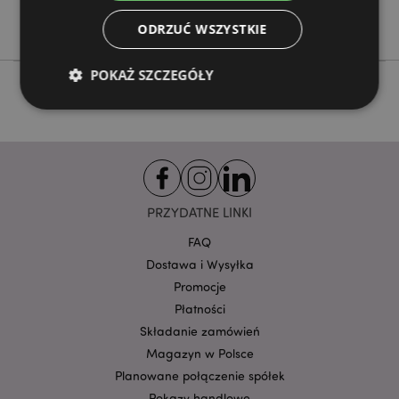
Jednorożce
ODRZUĆ WSZYSTKIE
POKAŻ SZCZEGÓŁY
Niezbędne
Wydajność
Targetowanie
Funkcjonalność
Niezbędne pliki cookie pozwalają na sprawne
PRZYDATNE LINKI
funkcjonowanie strony. Należą do nich loginy
klientów i zarządzanie kontami.
FAQ
Provider
/
Dostawa i Wysyłka
Nazwa
Domena
prze
Promocje
CookieScriptConsent
1
CookieScript
Płatności
.puckator.pl
Składanie zamówień
Magazyn w Polsce
Planowane połączenie spółek
Pokazy handlowe