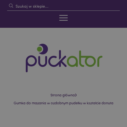
›
Strona główna
Gumka do mazania w ozdobnym pudełku w kształcie donuta
Skip
Skip
to
to
the
the