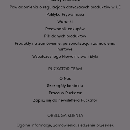
Powiadomienia o regulacjach dotyczących produktów w UE
Polityka Prywatności
Warunki
Przewodnik zakupów
Plik danych produktów
Google
mage-cache-storage-section-
Adobe Inc.
Privacy Policy
Produkty na zamówienie, personalizacja i zamówienia
invalidation
www.puckator.pl
hurtowe
Współczesnego Niewolnictwa i Etyki
PUCKATOR TEAM
O Nas
form_key
1 
Adobe Inc.
Szczegóły kontaktu
.www.puckator.pl
Praca w Puckator
Zapisz się do newslettera Puckator
OBSŁUGA KLIENTA
PHPSESSID
1 
PHP.net
Ogólne informacje, zamówienia, śledzenie przesyłek
.www.puckator.pl