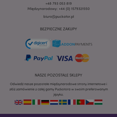
+48 793 053 819
Międzynarodowy: +44 (0) 1579321550
biuro@puckator.pl
BEZPIECZNE ZAKUPY
NASZE POZOSTAŁE SKLEPY
Odwiedź nasze pozostałe międzynarodowe strony internetowe i
złóż zamówienie z całej gamy Puckotora w swoim preferowanym
języku.
recently_viewed_product
Adobe Inc.
www.puckator.pl