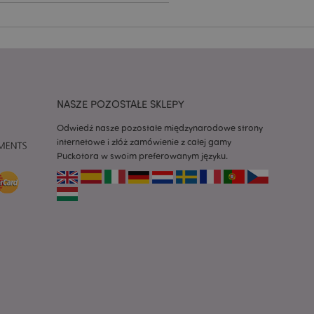
h zgody użytkownika
 konieczne, aby baner
m działał
ywany w celu
nia treści w
y ładowały się
NASZE POZOSTAŁE SKLEPY
ywany w celu
nia treści w
Odwiedź nasze pozostałe międzynarodowe strony
y ładowały się
internetowe i złóż zamówienie z całej gamy
Puckotora w swoim preferowanym języku.
z aplikacje oparte
dentyfikator
a używany do
 użytkownika.
enerowana losowo,
być specyficzny dla
ykładem jest
zalogowanego
ronami.
atory produktów
 produktów w celu
ywany w celu
nia treści w