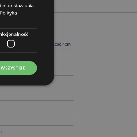
ienić ustawiania
Polityka
nkcjonalność
 6cm Szerokość 4cm Głębokość 4cm
12056
 WSZYSTKIE
ądzanie kontami.
s
ywany przez usługę
zapamiętywania