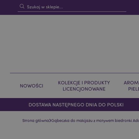
KOLEKCJE I PRODUKTY
AROMA
NOWOŚCI
LICENCJONOWANE
PIE
DOSTAWA NASTĘPNEGO DNIA DO POLSKI
›
Strona główna
Gąbeczka do makijażu z motywem biedronki Ad
Skip
Skip
to
to