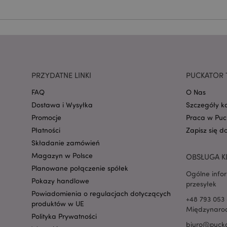
mage-cache-storage
invalidation
PRZYDATNE LINKI
PUCKATOR 
form_key
FAQ
O Nas
Dostawa i Wysyłka
Szczegóły k
PHPSESSID
Promocje
Praca w Puc
Płatności
Zapisz się d
Składanie zamówień
Magazyn w Polsce
OBSŁUGA K
Planowane połączenie spółek
Ogólne info
Pokazy handlowe
przesyłek
recently_viewed_pr
Powiadomienia o regulacjach dotyczących
+48 793 053 
produktów w UE
Międzynarod
mage-cache-storag
Polityka Prywatności
biuro@pucka