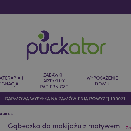
ZABAWKI I
TERAPIA I
WYPOSAŻENIE
ARTYKUŁY
LĘGNACJA
DOMU
PAPIERNICZE
DARMOWA WYSYŁKA NA ZAMÓWIENIA POWYŻEJ 1000ZŁ
oramals
Gąbeczka do makijażu z motywem
Za