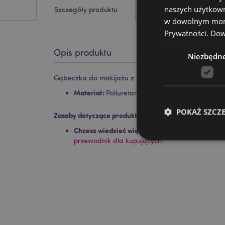
naszych użytkown
Szczegóły produktu
w dowolnym momen
Prywatności.
Dowi
Opis produktu
Niezbędn
Gąbeczka do makijażu z motywem biedronki Adora
Materiał:
Poliuretan
POKAŻ SZCZ
Zasoby dotyczące produktów:
Chcesz wiedzieć więcej na temat zakupów w Pu
przewodnik dla kupujących.
Niezbędne pliki cook
Nazwa
CookieScriptConse