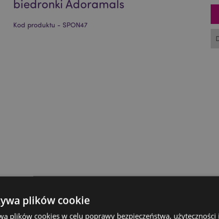
biedronki Adoramals
Kod produktu - SPON47
żywa plików cookie
wa plików cookies w celu poprawy bezpieczeństwa, użyteczności