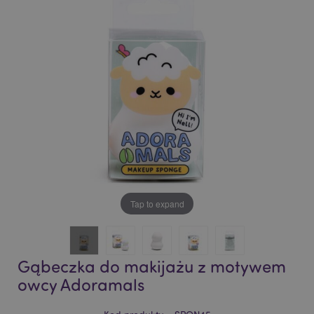
of
of
the
the
images
images
gallery
gallery
Tap to expand
Gąbeczka do makijażu z motywem
owcy Adoramals