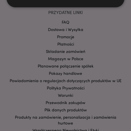
PRZYDATNE LINKI
Niezbędne
Wydajność
Targetowanie
FAQ
Funkcjonalność
Dostawa i Wysyłka
Promocje
Niezbędne pliki cookie pozwalają na sprawne
funkcjonowanie strony. Należą do nich loginy
Płatności
klientów i zarządzanie kontami.
Składanie zamówień
Provider
/
Magazyn w Polsce
Nazwa
Domena
prze
Planowane połączenie spółek
CookieScriptConsent
1
CookieScript
Pokazy handlowe
.puckator.pl
Powiadomienia o regulacjach dotyczących produktów w UE
Polityka Prywatności
Warunki
Przewodnik zakupów
Plik danych produktów
Produkty na zamówienie, personalizacja i zamówienia
hurtowe
Współczesnego Niewolnictwa i Etyki