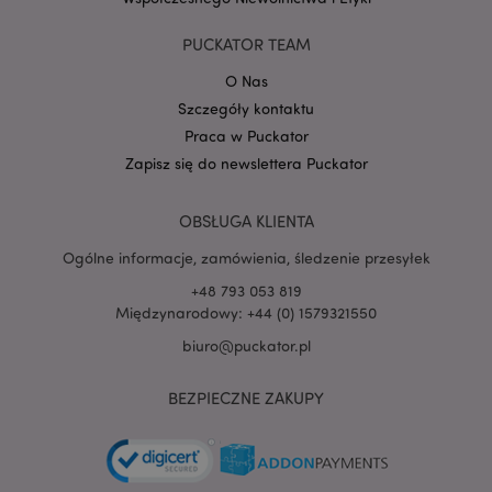
Google
PUCKATOR TEAM
mage-cache-storage-section-
Adobe Inc.
Privacy Policy
invalidation
www.puckator.pl
O Nas
Szczegóły kontaktu
Praca w Puckator
Zapisz się do newslettera Puckator
form_key
1 
Adobe Inc.
.www.puckator.pl
OBSŁUGA KLIENTA
Ogólne informacje, zamówienia, śledzenie przesyłek
+48 793 053 819
Międzynarodowy: +44 (0) 1579321550
biuro@puckator.pl
PHPSESSID
1 
PHP.net
.www.puckator.pl
BEZPIECZNE ZAKUPY