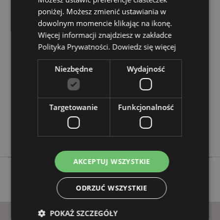
poniżej. Możesz zmienić ustawiania w
dowolnym momencie klikając na ikonę.
Cechy produktu
Więcej informacji znajdziesz w zakładce
Więcej
Wysokość 6cm Szerokość 4cm Głębokość 4cm
Polityka Prywatności.
Dowiedz się więcej
informacji
5055071512032
Niezbędne
Wydajność
144
0.018000
Nie
Targetowanie
Funkcjonalność
Nie
Nie
Adoramals
AKCEPTUJ WSZYSTKIE
ODRZUĆ WSZYSTKIE
POKAŻ SZCZEGÓŁY