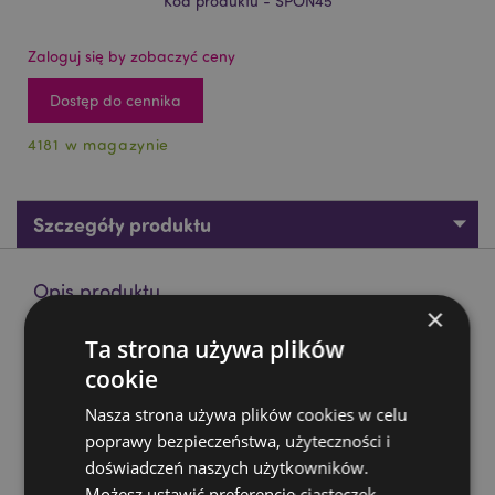
Kod produktu - SPON45
Zaloguj się by zobaczyć ceny
Dostęp do cennika
4181 w magazynie
Szczegóły produktu
Opis produktu
×
Ta strona używa plików
Gąbeczka do makijażu z motywem owcy Adoramals
cookie
Materiał:
Poliuretan
Nasza strona używa plików cookies w celu
Zasoby dotyczące produktów:
poprawy bezpieczeństwa, użyteczności i
Chcesz wiedzieć więcej na temat zakupów w Puckator
doświadczeń naszych użytkowników.
?
Zapoznaj się z naszym
przewodnik dla kupujących.
Możesz ustawić preferencje ciasteczek