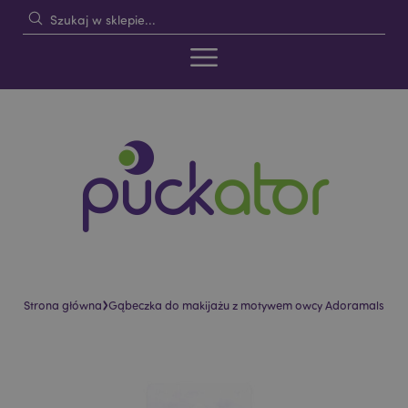
›
Strona główna
Gąbeczka do makijażu z motywem owcy Adoramals
Skip
Skip
to
to
the
the
end
beginning