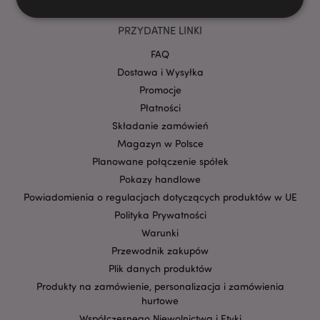
PRZYDATNE LINKI
Niezbędne
Wydajność
Targetowanie
FAQ
Funkcjonalność
Dostawa i Wysyłka
Promocje
Niezbędne pliki cookie pozwalają na sprawne
funkcjonowanie strony. Należą do nich loginy
Płatności
klientów i zarządzanie kontami.
Składanie zamówień
Provider
/
Magazyn w Polsce
Nazwa
Domena
prze
Planowane połączenie spółek
CookieScriptConsent
1
CookieScript
Pokazy handlowe
.puckator.pl
Powiadomienia o regulacjach dotyczących produktów w UE
Polityka Prywatności
Warunki
Przewodnik zakupów
Plik danych produktów
Produkty na zamówienie, personalizacja i zamówienia
hurtowe
Współczesnego Niewolnictwa i Etyki