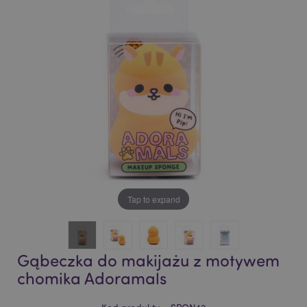
of
of
the
the
images
images
gallery
gallery
Tap to expand
Gąbeczka do makijażu z motywem
chomika Adoramals