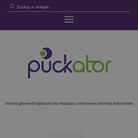
›
Strona główna
Gąbeczka do makijażu z motywem chomika Adoramals
Skip
Skip
to
to
the
the
end
beginning