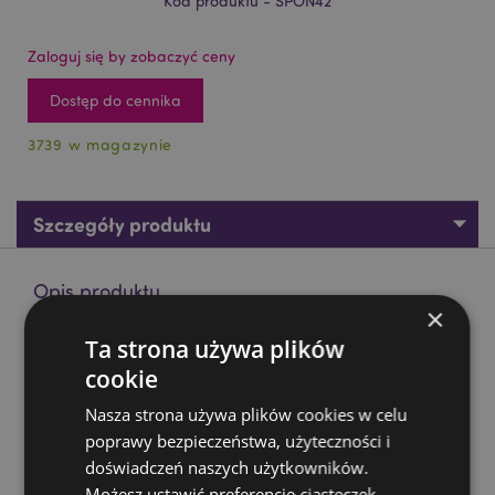
Kod produktu - SPON42
Zaloguj się by zobaczyć ceny
Dostęp do cennika
3739 w magazynie
Szczegóły produktu
Opis produktu
×
Ta strona używa plików
Gąbeczka do makijażu z motywem chomika Adoramals
cookie
Materiał:
Poliuretan
Nasza strona używa plików cookies w celu
Zasoby dotyczące produktów:
poprawy bezpieczeństwa, użyteczności i
Chcesz wiedzieć więcej na temat zakupów w Puckator
doświadczeń naszych użytkowników.
?
Zapoznaj się z naszym
przewodnik dla kupujących.
Możesz ustawić preferencje ciasteczek