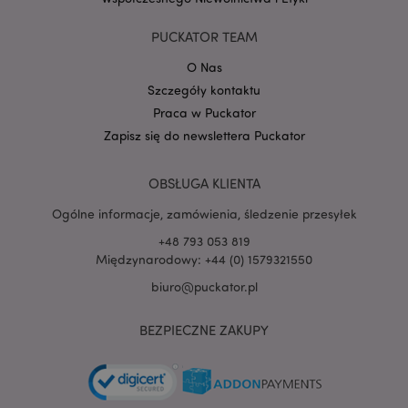
Google
PUCKATOR TEAM
mage-cache-storage-section-
Adobe Inc.
Privacy Policy
invalidation
www.puckator.pl
O Nas
Szczegóły kontaktu
Praca w Puckator
Zapisz się do newslettera Puckator
form_key
1 
Adobe Inc.
.www.puckator.pl
OBSŁUGA KLIENTA
Ogólne informacje, zamówienia, śledzenie przesyłek
+48 793 053 819
Międzynarodowy: +44 (0) 1579321550
biuro@puckator.pl
PHPSESSID
1 
PHP.net
.www.puckator.pl
BEZPIECZNE ZAKUPY