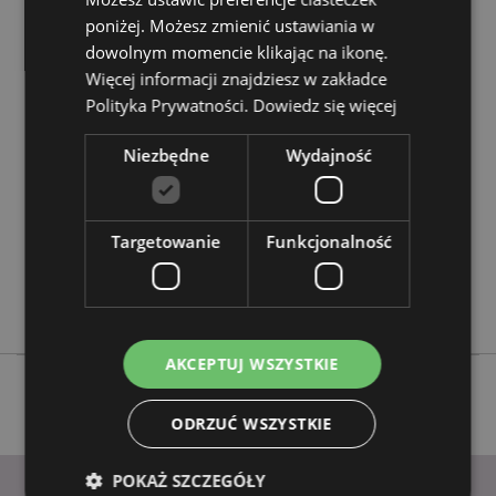
poniżej. Możesz zmienić ustawiania w
dowolnym momencie klikając na ikonę.
Cechy produktu
Więcej informacji znajdziesz w zakładce
Więcej
Wysokość 6cm Szerokość 4cm Głębokość 4cm
Polityka Prywatności.
Dowiedz się więcej
informacji
5055071512001
Niezbędne
Wydajność
144
0.018000
Nie
Targetowanie
Funkcjonalność
Nie
Nie
Adoramals
AKCEPTUJ WSZYSTKIE
ODRZUĆ WSZYSTKIE
POKAŻ SZCZEGÓŁY