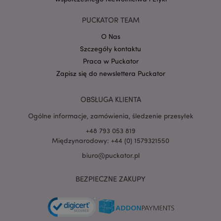
Google
PUCKATOR TEAM
mage-cache-storage-section-
Adobe Inc.
Privacy Policy
invalidation
www.puckator.pl
O Nas
Szczegóły kontaktu
Praca w Puckator
Zapisz się do newslettera Puckator
form_key
1 
Adobe Inc.
.www.puckator.pl
OBSŁUGA KLIENTA
Ogólne informacje, zamówienia, śledzenie przesyłek
+48 793 053 819
Międzynarodowy: +44 (0) 1579321550
biuro@puckator.pl
PHPSESSID
1 
PHP.net
.www.puckator.pl
BEZPIECZNE ZAKUPY