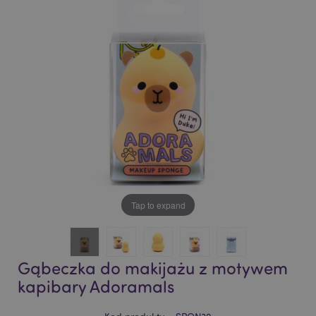
of
of
the
the
images
images
gallery
gallery
Tap to expand
Gąbeczka do makijażu z motywem
kapibary Adoramals