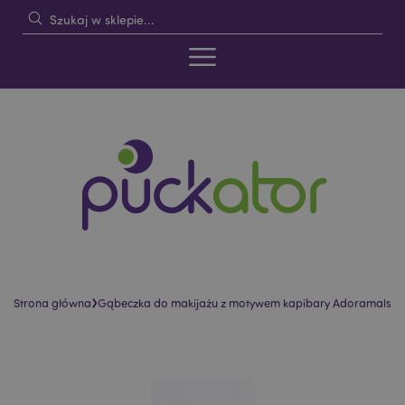
›
Strona główna
Gąbeczka do makijażu z motywem kapibary Adoramals
Skip
Skip
to
to
the
the
end
beginning