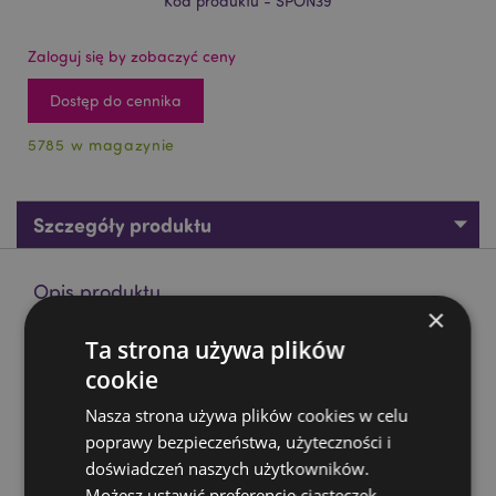
Kod produktu - SPON39
Zaloguj się by zobaczyć ceny
Dostęp do cennika
5785 w magazynie
Szczegóły produktu
Opis produktu
×
Ta strona używa plików
Gąbeczka do makijażu z motywem kapibary Adoramals
cookie
Materiał:
Poliuretan
Nasza strona używa plików cookies w celu
Zasoby dotyczące produktów:
poprawy bezpieczeństwa, użyteczności i
Chcesz wiedzieć więcej na temat zakupów w Puckator
doświadczeń naszych użytkowników.
?
Zapoznaj się z naszym
przewodnik dla kupujących.
Możesz ustawić preferencje ciasteczek