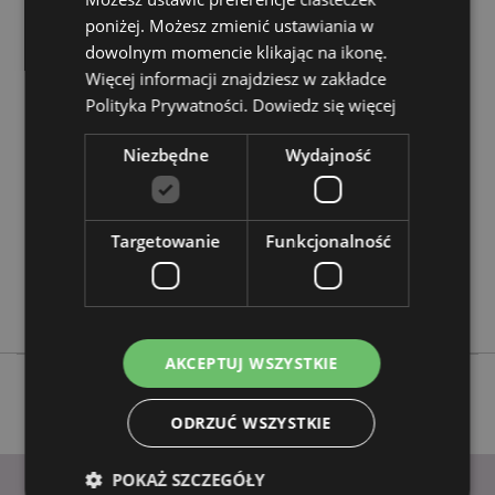
poniżej. Możesz zmienić ustawiania w
dowolnym momencie klikając na ikonę.
Cechy produktu
Więcej informacji znajdziesz w zakładce
Więcej
Wysokość 6cm Szerokość 4cm Głębokość 4cm
Polityka Prywatności.
Dowiedz się więcej
informacji
5055071511974
Niezbędne
Wydajność
144
0.019000
Nie
Targetowanie
Funkcjonalność
Nie
Nie
Adoramals
AKCEPTUJ WSZYSTKIE
ODRZUĆ WSZYSTKIE
POKAŻ SZCZEGÓŁY