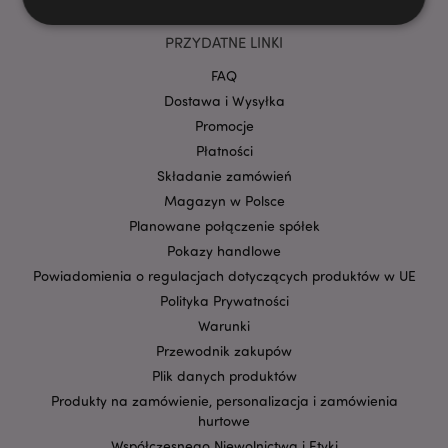
PRZYDATNE LINKI
Niezbędne
Wydajność
Targetowanie
FAQ
Funkcjonalność
Dostawa i Wysyłka
Promocje
Niezbędne pliki cookie pozwalają na sprawne
funkcjonowanie strony. Należą do nich loginy
Płatności
klientów i zarządzanie kontami.
Składanie zamówień
Provider
/
Magazyn w Polsce
Nazwa
Domena
prze
Planowane połączenie spółek
CookieScriptConsent
1
CookieScript
Pokazy handlowe
.puckator.pl
Powiadomienia o regulacjach dotyczących produktów w UE
Polityka Prywatności
Warunki
Przewodnik zakupów
Plik danych produktów
Produkty na zamówienie, personalizacja i zamówienia
hurtowe
Współczesnego Niewolnictwa i Etyki