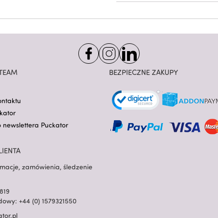
TEAM
BEZPIECZNE ZAKUPY
ontaktu
kator
o newslettera Puckator
LIENTA
rmacje, zamówienia, śledzenie
819
owy: +44 (0) 1579321550
tor.pl