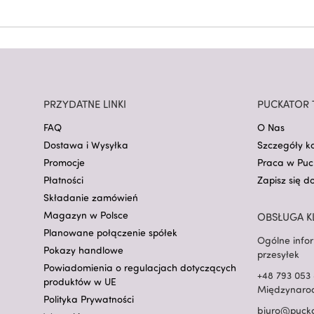
PRZYDATNE LINKI
PUCKATOR 
FAQ
O Nas
Dostawa i Wysyłka
Szczegóły k
Promocje
Praca w Puc
Płatności
Zapisz się d
Składanie zamówień
Magazyn w Polsce
OBSŁUGA K
Planowane połączenie spółek
Ogólne info
Pokazy handlowe
przesyłek
Powiadomienia o regulacjach dotyczących
+48 793 053 
produktów w UE
Międzynarod
Polityka Prywatności
biuro@pucka