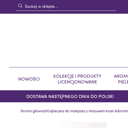
KOLEKCJE I PRODUKTY
AROMA
NOWOŚCI
LICENCJONOWANE
PIE
DOSTAWA NASTĘPNEGO DNIA DO POLSKI
›
Strona główna
Gąbeczka do makijażu z motywem koali Adoram
Skip
Skip
to
to