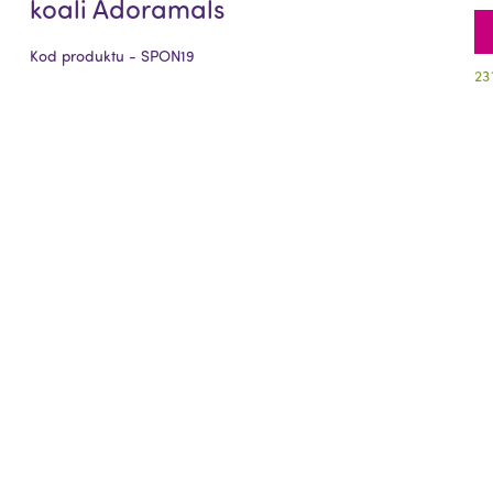
koali Adoramals
Kod produktu - SPON19
23