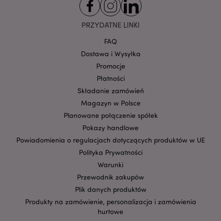
CookieScriptConsent
1
CookieScript
.puckator.pl
PRZYDATNE LINKI
FAQ
Dostawa i Wysyłka
Promocje
Płatności
Składanie zamówień
Magazyn w Polsce
Planowane połączenie spółek
Google
Pokazy handlowe
mage-cache-storage-section-
Adobe Inc.
Privacy Policy
Powiadomienia o regulacjach dotyczących produktów w UE
invalidation
www.puckator.pl
Polityka Prywatności
Warunki
Przewodnik zakupów
Plik danych produktów
Produkty na zamówienie, personalizacja i zamówienia
form_key
1 
Adobe Inc.
.www.puckator.pl
hurtowe