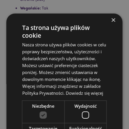
Wegańskie:
Tak
Bez parabenów:
Tak
×
Bez ftalanów:
Tak
Ta strona używa plików
Informacje o produkcie:
cookie
Do każdego dyfuzora
trzcinowego dołączona jest pełna instrukcja. Umieść
Nasza strona używa plików cookies w celu
kamień dyfuzora na drewnianej podstawce. Dodaj 3
poprawy bezpieczeństwa, użyteczności i
- 5 kropli olejku zapachowego do kamienia. Pozwól
kamieniowi wchłonąć olej i umieść go w wybranym
doświadczeń naszych użytkowników.
miejscu. W razie potrzeby odśwież kamień, aby
Możesz ustawić preferencje ciasteczek
uzyskać długotrwały zapach.
poniżej. Możesz zmienić ustawiania w
dowolnym momencie klikając na ikonę.
Zasoby dotyczące produktów:
Więcej informacji znajdziesz w zakładce
Chcesz wiedzieć więcej na temat zakupów w Puckator
Polityka Prywatności.
Dowiedz się więcej
?
Zapoznaj się z naszym
przewodnik dla kupujących.
Niezbędne
Wydajność
Targetowanie
Funkcjonalność