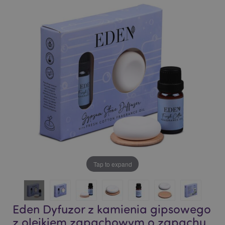
the
the
end
beginning
of
of
the
the
images
images
gallery
gallery
Tap to expand
Eden Dyfuzor z kamienia gipsowego
z olejkiem zapachowym o zapachu