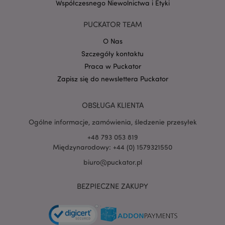
Współczesnego Niewolnictwa i Etyki
PUCKATOR TEAM
O Nas
PHPSESSID
1 
PHP.net
Szczegóły kontaktu
.www.puckator.pl
Praca w Puckator
Zapisz się do newslettera Puckator
OBSŁUGA KLIENTA
Ogólne informacje, zamówienia, śledzenie przesyłek
+48 793 053 819
Międzynarodowy: +44 (0) 1579321550
biuro@puckator.pl
BEZPIECZNE ZAKUPY