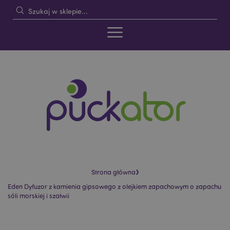
›
Strona główna
Eden Dyfuzor z kamienia gipsowego z olejkiem zapachowym o zapachu
sóli morskiej i szałwii
Skip
Skip
to
to