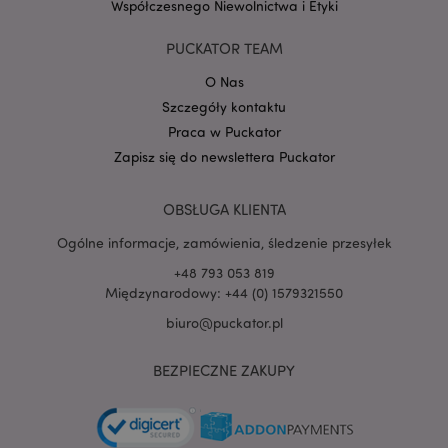
Współczesnego Niewolnictwa i Etyki
PUCKATOR TEAM
O Nas
PHPSESSID
1 
PHP.net
Szczegóły kontaktu
.www.puckator.pl
Praca w Puckator
Zapisz się do newslettera Puckator
OBSŁUGA KLIENTA
Ogólne informacje, zamówienia, śledzenie przesyłek
+48 793 053 819
Międzynarodowy: +44 (0) 1579321550
biuro@puckator.pl
BEZPIECZNE ZAKUPY